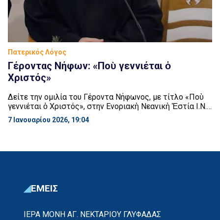
Πατερικός Λόγος
Γέροντας Νήφων: «Ποὺ γεννιέται ὁ
Χριστός»
Δείτε την ομιλία του Γέροντα Νήφωνος, με τίτλο «Ποὺ
γεννιέται ὁ Χριστός», στην Ενοριακὴ Νεανικὴ Ἑστία Ι.Ν.,
Ἁγ. Γερασίμου Ἄνω Ἰλισίων, την Δευτέρα 22 Δεκεμβρίου
7 Ιανουαρίου 2026, 19:04
2025.
ΕΜΕΙΣ
ΙΕΡΑ ΜΟΝΗ ΑΓ. ΝΕΚΤΑΡΙΟΥ ΓΛΥΦΑΔΑΣ