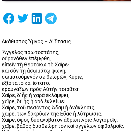
Ακάθιστος Ύμνος – Α’ Στάσις
Ἄγγελος πρωτοστάτης,
οὐρανόθεν ἐπέμφθη,
εἰπεῖν τῇ Θεοτόκω τὸ Χαῖρε·
καὶ σὺν τῇ ἀσωμάτῳ φωνῇ,
σωματούμενόν σε θεωρῶν, Κύριε,
ἐξίστατο καὶ ἵστατο,
κραυγάζων πρὸς Αὐτὴν τοιαῦτα·
Χαῖρε, δ’ ἧς ἡ χαρὰ ἐκλάμψει,
χαῖρε, δι’ ἧς ἡ ἀρὰ ἐκλείψει.
Χαῖρε, τοῦ πεσόντος Ἀδάμ ἡ ἀνάκλησις,
χαῖρε, τῶν δακρύων τῆς Εὔας ἡ λύτρωσις.
Χαῖρε, ὕψος δυσανάβατον ἀθρωπίνοις λογισμοῖς,
χαῖρε, βάθος δυσθεώρητον καὶ ἀγγέλων ὀφθαλμοῖς.