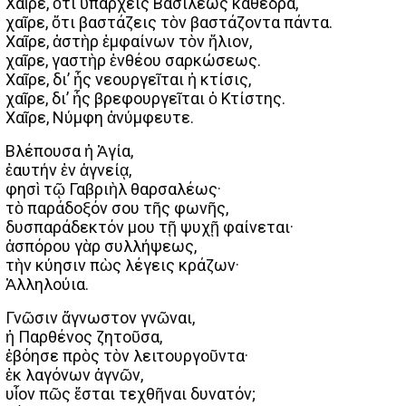
Χαῖρε, ὅτι ὑπάρχεις Βασιλέως καθέδρα,
χαῖρε, ὅτι βαστάζεις τὸν βαστάζοντα πάντα.
Χαῖρε, ἀστὴρ ἐμφαίνων τὸν ἥλιον,
χαῖρε, γαστὴρ ἐνθέου σαρκώσεως.
Χαῖρε, δι’ ἧς νεουργεῖται ἡ κτίσις,
χαῖρε, δι’ ἧς βρεφουργεῖται ὁ Κτίστης.
Χαῖρε, Νύμφη ἀνύμφευτε.
Βλέπουσα ἡ Ἁγία,
ἑαυτήν ἐν ἁγνείᾳ,
φησὶ τῷ Γαβριὴλ θαρσαλέως·
τὸ παράδοξόν σου τῆς φωνῆς,
δυσπαράδεκτόν μου τῇ ψυχῇ φαίνεται·
ἀσπόρου γὰρ συλλήψεως,
τὴν κύησιν πὼς λέγεις κράζων·
Ἀλληλούια.
Γνῶσιν ἄγνωστον γνῶναι,
ἡ Παρθένος ζητοῦσα,
ἐβόησε πρὸς τὸν λειτουργοῦντα·
ἐκ λαγόνων ἁγνῶν,
υἷον πῶς ἔσται τεχθῆναι δυνατόν;