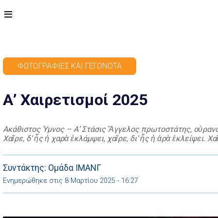
ΦΩΤΟΓΡΑΦΊΕΣ ΚΑΙ ΓΕΓΟΝΌΤΑ
Α’ Χαιρετισμοί 2025
Ακάθιστος Ύμνος – Α’ Στάσις Ἄγγελος πρωτοστάτης, οὐρανόθ
Χαῖρε, δ’ ἧς ἡ χαρὰ ἐκλάμψει, χαῖρε, δι’ ἧς ἡ ἀρὰ ἐκλείψει.
Συντάκτης: Ομάδα ΙΜΑΝΓ
Ενημερώθηκε στις 8 Μαρτίου 2025 - 16:27