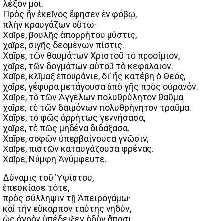
λέξον μοι.
Πρὸς ἥν ἐκεῖνος ἔφησεν ἐν φόβῳ,
πλὴν κραυγάζων οὕτω·
Χαῖρε, βουλῆς ἀπορρήτου μύστις,
χαῖρε, σιγῆς δεομένων πίστις.
Χαῖρε, τῶν θαυμάτων Χριστοῦ τὸ προοίμιον,
χαῖρε, τῶν δογμάτων αὐτοῦ τὸ κεφάλαιον.
Χαῖρε, κλῖμαξ ἐπουράνιε, δι’ ἧς κατέβη ὁ Θεός,
χαῖρε, γέφυρα μετάγουσα ἀπὸ γῆς πρὸς οὐρανόν.
Χαῖρε, τὸ τῶν Ἀγγέλων πολυθρύλητον θαῦμα,
χαῖρε, τὸ τῶν δαιμόνων πολυθρήνητον τραῦμα.
Χαῖρε, τὸ φῶς ἀρρήτως γεννήσασα,
χαῖρε, τὸ πῶς μηδένα διδάξασα.
Χαῖρε, σοφῶν ὑπερβαίνουσα γνῶσιν,
Χαῖρε, πιστῶν καταυγάζουσα φρένας.
Χαῖρε, Νύμφη Ἀνύμφευτε.
Δύναμις τοῦ Ὑψίστου,
ἐπεσκίασε τότε,
πρὸς σύλληψιν τῇ Ἀπειρογάμω·
καὶ τὴν εὔκαρπον ταύτης νηδύν,
ὡς ἀγρὸν ὑπέδειξεν ἡδὺν ἅπασι,