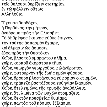
τοῖς θέλουσι θερίζειν σωτηρίαν,
ἐν τῷ ψάλλειν οὕτως·
Ἀλληλούια.
Ἔχουσα θεοδόχον,
ἡ Παρθένος τὴν μήτραν,
ἀνέδραμε πρὸς τὴν Ἐλισάβετ.
Τὸ δὲ βρέφος ἐκείνης εὐθὺς ἐπιγνόν,
τὸν ταύτης ἀσπασμὸν ἔχαιρε,
καὶ ἅλμασιν ὡς ἄσμασιν,
ἐβόα πρὸς τὴν Θεοτόκον·
Χαῖρε, βλαστοῦ ἀμάραντου κλῆμα,
χαῖρε, καρποῦ ἀκήρατου κτῆμα.
Χαῖρε, γεωργὸν γεωργοῦσα φιλάνθρωπον,
χαῖρε, φυτουργὸν τῆς ζωῆς ἠμῶν φύουσα,
Χαῖρε, ἄρουρα βλαστάνουσα εὐφορίαν οἰκτιρμῶν,
χαῖρε, τράπεζα βαστάζουσα εὐθηνίαν ἱλασμῶν.
Χαῖρε, ὅτι λειμῶνα τῆς τρυφῆς ἀναθάλλεις,
χαῖρε, ὅτι λιμένα τῶν ψυχῶν ἑτοιμάζεις.
Χαῖρε, δεκτὸν πρεσβείας θυμίαμα,
χαῖρε, παντός τοῦ κόσμου ἐξίλασμα.