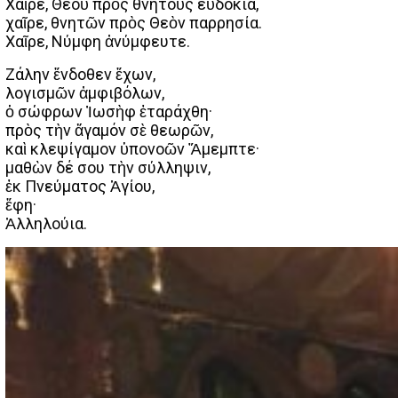
Χαῖρε, Θεοῦ πρὸς θνητοὺς εὐδοκία,
χαῖρε, θνητῶν πρὸς Θεὸν παρρησία.
Χαῖρε, Νύμφη ἀνύμφευτε.
Ζάλην ἔνδοθεν ἔχων,
λογισμῶν ἀμφιβόλων,
ὁ σώφρων Ἰωσὴφ ἐταράχθη·
πρὸς τὴν ἄγαμόν σὲ θεωρῶν,
καὶ κλεψίγαμον ὑπονοῶν Ἄμεμπτε·
μαθὼν δέ σου τὴν σύλληψιν,
ἐκ Πνεύματος Ἁγίου,
ἔφη·
Ἀλληλούια.