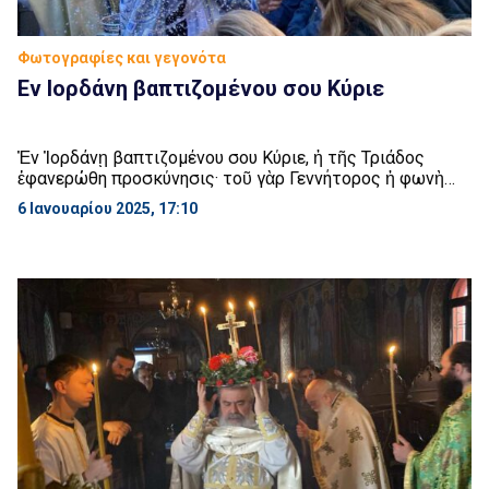
Φωτογραφίες και γεγονότα
Eν Ιορδάνη βαπτιζομένου σου Κύριε
Ἐν Ἰορδάνῃ βαπτιζομένου σου Κύριε, ἡ τῆς Τριάδος
ἐφανερώθη προσκύνησις· τοῦ γὰρ Γεννήτορος ἡ φωνὴ
προσεμαρτύρει σοι, ἀγαπητόν σε Υἱὸν ὀνομάζουσα, καὶ τὸ
6 Ιανουαρίου 2025, 17:10
Πνεῦμα ἐν εἴδει περιστερᾶς, ἐβεβαίου τοῦ λόγου τὸ
ἀσφαλές. Ὁ ἐπιφανεὶς Χριστὲ ὁ Θεός, καὶ τὸν κόσμον
φωτίσας δόξα σοι.