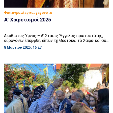
Φωτογραφίες και γεγονότα
Α’ Χαιρετισμοί 2025
Ακάθιστος Ύμνος – Α’ Στάσις Ἄγγελος πρωτοστάτης,
οὐρανόθεν ἐπέμφθη, εἰπεῖν τῇ Θεοτόκω τὸ Χαῖρε· καὶ σὺν
τῇ ἀσωμάτῳ φωνῇ, σωματούμενόν σε θεωρῶν, Κύριε,
8 Μαρτίου 2025, 16:27
ἐξίστατο καὶ ἵστατο, κραυγάζων πρὸς Αὐτὴν τοιαῦτα·
Χαῖρε, δ’ ἧς ἡ χαρὰ ἐκλάμψει, χαῖρε, δι’ ἧς ἡ ἀρὰ ἐκλείψει.
Χαῖρε, τοῦ πεσόντος Ἀδάμ ἡ ἀνάκλησις, χαῖρε, τῶν
δακρύων τῆς Εὔας ἡ λύτρωσις. […]