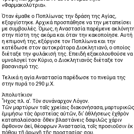
«Φαρμακολύτρια».
Όταν έμαθε ο Ποπλίωνας την δράση της Αγίας,
εξοργίστηκε. Αρχικά προσπάθησε να την μεταπείσει
με συμβουλές. Όμως, η Αναστασία παρέμενε ακλόνητ
στην πίστη της ακόμα και όταν την κακοποίησε. Αυτή
η επιμονή της, εξόργισε τον Ποπλίωνα και την
κατέδωσε στον αυτοκράτορα Διοκλητιανό, ο οποίος
διέταξε την φυλάκισή της. Επειδή εξακολουθούσε να
υμνολογεί τον Κύριο, ο Διοκλητιανός διέταξε τον
βασανισμό της.
Τελικά η αγία Αναστασία παρέδωσε το πνεύμα της
στην πυρά το 290 μ.Χ.
Ἀπολυτίκιον
Ἦχος πλ. α’. Τὸν συνάναρχον Λόγον.
Tῶν μαρτύρων ταῖς χρείαις διακονήσασα, μαρτυρικῶ
ἐμιμήσω τὰς ἀριστείας αὐτῶν, δι’ ἀθλήσεως ἐχθρὸν
καταπαλαίσασα· ὅθεν βλαστάνεις δαψιλῶς χάριν
ἄφθονον ἀεί, θέοφρων Ἀναστασία, τοῖς προσιοῦσιν ἐκ
πόθου τῇ ἀρωγῇ τῆς προστασίας σου.