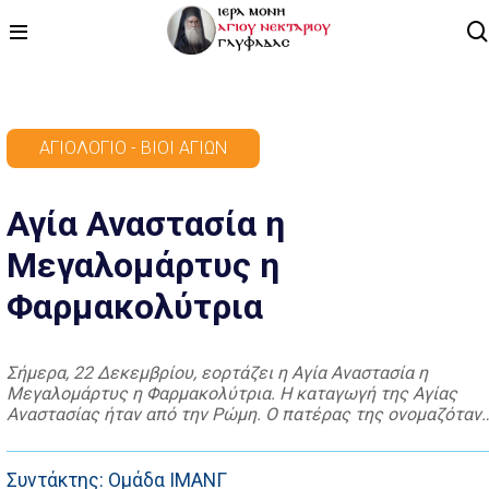
ΑΡΧΙΚΗ
ΑΓΙΟΛΌΓΙΟ - ΒΊΟΙ ΑΓΊΩΝ
ΠΡΟΓΡΑΜΜΑ
Αγία Αναστασία η
ΒΙΝΤΕΟ
Μεγαλομάρτυς η
ΑΡΘΡΟΓΡΑΦΙΑ
Φαρμακολύτρια
ΑΓΙΟΛΟΓΙΟ - ΒΙΟΙ ΑΓΙΩΝ
ΕΠΙΚΟΙΝΩΝΙΑ
Σήμερα, 22 Δεκεμβρίου, εορτάζει η Αγία Αναστασία η
Μεγαλομάρτυς η Φαρμακολύτρια. Η καταγωγή της Αγίας
Αναστασίας ήταν από την Ρώμη. Ο πατέρας της ονομαζόταν
Πραιτεξτάτος και ήταν Ρωμαίος πατρίκιος ενώ την μητέρα
της την έλεγαν Φαύστα. Η Αναστασία διακρινόταν για την
ομορφιά του σώματος, τη μόρφωση, το άμεμπτο ήθος και τη
Συντάκτης: Ομάδα ΙΜΑΝΓ