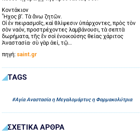
Κοντάκιον
Ἦχος β’. Τὰ ἄνω ζητῶν.
Οἱ ἐν πειρασμοῖς, καὶ θλίψεσιν ὑπάρχοντες, πρὸς τὸν
σὸν ναόν, προστρέχοντες λαμβάνουσι, τὰ σεπτὰ
δωρήματα, τῆς ἔν σοὶ ἐνοικούσης θείας χάριτος
Ἀναστασία· σὺ γὰρ ἀεί, τῷ…
πηγή:
saint.gr
TAGS
Αγία Αναστασία η Μεγαλομάρτυς η Φαρμακολύτρια
ΣΧΕΤΙΚΑ ΑΡΘΡΑ