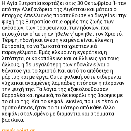
Η Αγία Ευτροπία εορτάζει στις 30 Οκτωβρίου. Ήταν
από την Αλεξάνδρεια της Αιγύπτου και μάταια ο
έπαρχος Απελλιανός προσπαθούσε να διεγείρει την
ψυχή της Ευτροπίας στις ορμές της ζωής των
ανέσεων, των τέρψεων και των ηδονών, που
υποσχόταν σ’ αυτή αν ήθελε ν’ αρνηθεί τον Χριστό.
Τέρψη, ηδονή και άνεση για μένα είναι, έλεγε η
Ευτροπία, το να ζω κατά τα χριστιανικά
παραγγέλματα. Εμάς ελκύουν η εγκράτεια, η
λιτότητα, οι κακοπάθειες και οι θλίψεις για τους
άλλους, η δε μεγαλύτερη των ηδονών είναι ο
θάνατος για το Χριστό. Και αυτό το απέδειξε η
μάρτυς και με έργα. Ούτε φυλακή, ούτε σιδερένια
νύχια και αναμμένες λαμπάδες πτόησαν ή πίκραναν
την ψυχή της. Τα λόγια της εξακολουθούσαν
θαρραλέα και ηρωικά, το δε κεφάλι της βάφηκε με
το αίμα της. Και το κεφάλι εκείνο, που με τέτοιο
τρόπο έπεσε, ήταν το τιμιότερο από κάθε άλλο
κεφάλι στολισμένο με διαμάντια και στέμματα
βασιλικά.
πηγή: saint.gr