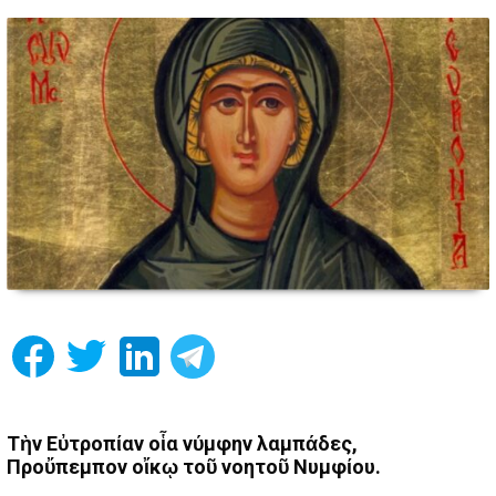
Τὴν Εὐτροπίαν οἷα νύμφην λαμπάδες,
Προὔπεμπον οἴκῳ τοῦ νοητοῦ Νυμφίου.