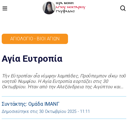
ΑΡΧΙΚΗ
ΑΓΙΟΛΌΓΙΟ - ΒΊΟΙ ΑΓΊΩΝ
ΠΡΟΓΡΑΜΜΑ
Αγία Ευτροπία
ΒΙΝΤΕΟ
ΑΡΘΡΟΓΡΑΦΙΑ
Τὴν Εὐτροπίαν οἷα νύμφην λαμπάδες, Προὔπεμπον οἴκῳ τοῦ
νοητοῦ Νυμφίου. Η Αγία Ευτροπία εορτάζει στις 30
ΑΓΙΟΛΟΓΙΟ - ΒΙΟΙ ΑΓΙΩΝ
Οκτωβρίου. Ήταν από την Αλεξάνδρεια της Αιγύπτου και
μάταια ο έπαρχος Απελλιανός προσπαθούσε να διεγείρει
ΕΠΙΚΟΙΝΩΝΙΑ
την ψυχή της Ευτροπίας στις ορμές της ζωής των
ανέσεων, των τέρψεων και των ηδονών, που υποσχόταν σ’
Συντάκτης: Ομάδα ΙΜΑΝΓ
αυτή αν ήθελε ν’ αρνηθεί τον […]
Δημοσιεύτηκε στις 30 Οκτωβρίου 2025 - 11:11