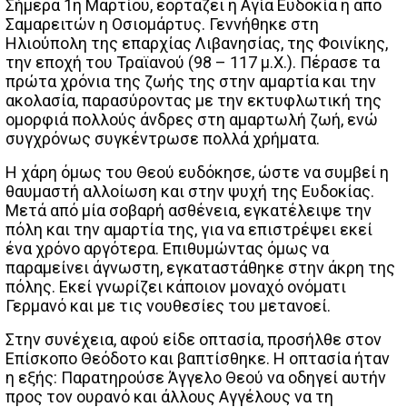
Σήμερα 1η Μαρτίου, εορτάζει η Αγία Ευδοκία η από
Σαμαρειτών η Οσιομάρτυς. Γεννήθηκε στη
Ηλιούπολη της επαρχίας Λιβανησίας, της Φοινίκης,
την εποχή του Τραϊανού (98 – 117 μ.Χ.). Πέρασε τα
πρώτα χρόνια της ζωής της στην αμαρτία και την
ακολασία, παρασύροντας με την εκτυφλωτική της
ομορφιά πολλούς άνδρες στη αμαρτωλή ζωή, ενώ
συγχρόνως συγκέντρωσε πολλά χρήματα.
Η χάρη όμως του Θεού ευδόκησε, ώστε να συμβεί η
θαυμαστή αλλοίωση και στην ψυχή της Ευδοκίας.
Μετά από μία σοβαρή ασθένεια, εγκατέλειψε την
πόλη και την αμαρτία της, για να επιστρέψει εκεί
ένα χρόνο αργότερα. Επιθυμώντας όμως να
παραμείνει άγνωστη, εγκαταστάθηκε στην άκρη της
πόλης. Εκεί γνωρίζει κάποιον μοναχό ονόματι
Γερμανό και με τις νουθεσίες του μετανοεί.
Στην συνέχεια, αφού είδε οπτασία, προσήλθε στον
Επίσκοπο Θεόδοτο και βαπτίσθηκε. Η οπτασία ήταν
η εξής: Παρατηρούσε Άγγελο Θεού να οδηγεί αυτήν
προς τον ουρανό και άλλους Αγγέλους να τη