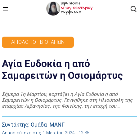
ΑΡΧΙΚΗ
ΑΓΙΟΛΌΓΙΟ - ΒΊΟΙ ΑΓΊΩΝ
ΠΡΟΓΡΑΜΜΑ
Αγία Ευδοκία η από
ΒΙΝΤΕΟ
Σαμαρειτών η Οσιομάρτυς
ΑΡΘΡΟΓΡΑΦΙΑ
ΑΓΙΟΛΟΓΙΟ - ΒΙΟΙ ΑΓΙΩΝ
Σήμερα 1η Μαρτίου, εορτάζει η Αγία Ευδοκία η από
Σαμαρειτών η Οσιομάρτυς. Γεννήθηκε στη Ηλιούπολη της
ΕΠΙΚΟΙΝΩΝΙΑ
επαρχίας Λιβανησίας, της Φοινίκης, την εποχή του
Τραϊανού (98 – 117 μ.Χ.). Πέρασε τα πρώτα χρόνια της
ζωής της στην αμαρτία και την ακολασία, παρασύροντας με
την εκτυφλωτική της ομορφιά πολλούς άνδρες στη
Συντάκτης: Ομάδα ΙΜΑΝΓ
αμαρτωλή ζωή, ενώ συγχρόνως συγκέντρωσε πολλά […]
Δημοσιεύτηκε στις 1 Μαρτίου 2024 - 12:35