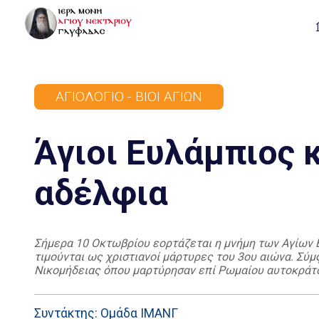
ΑΓΙΟΛΌΓΙΟ - ΒΊΟΙ ΑΓΊΩΝ
Άγιοι Ευλάμπιος 
αδέλφια
Σήμερα 10 Οκτωβρίου εορτάζεται η μνήμη των Αγίων Ε
τιμούνται ως χριστιανοί μάρτυρες του 3ου αιώνα. Σύμ
Νικομήδειας όπου μαρτύρησαν επί Ρωμαίου αυτοκράτο
Ευλάμπιος συνελήφθη από τις ρωμαϊκές αρχές κατά τη
Συντάκτης: Ομάδα ΙΜΑΝΓ