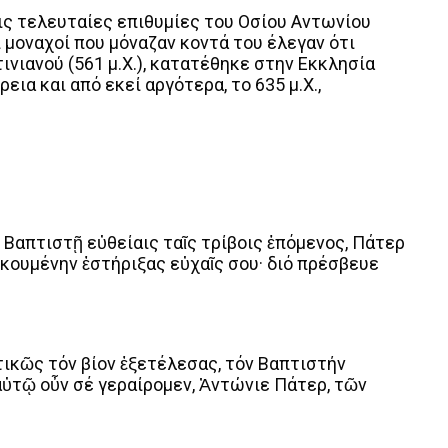
τις τελευταίες επιθυμίες του Οσίου Αντωνίου
ι μοναχοί που μόναζαν κοντά του έλεγαν ότι
τινιανού (561 μ.Χ.), κατατέθηκε στην Εκκλησία
ια και από εκεί αργότερα, το 635 μ.Χ.,
 Βαπτιστῇ εὐθείαις ταῖς τρίβοις ἑπόμενος, Πάτερ
οἰκουμένην ἐστήριξας εὐχαῖς σου· διό πρέσβευε
ικῶς τόν βίον ἐξετέλεσας, τόν Βαπτιστήν
αὐτῷ οὖν σέ γεραίρομεν, Ἀντώνιε Πάτερ, τῶν