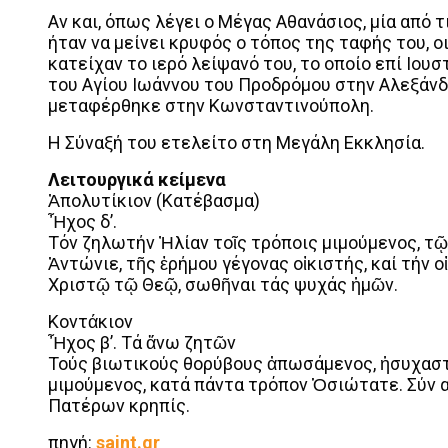
Αν και, όπως λέγει ο Μέγας Αθανάσιος, μία από 
ήταν να μείνει κρυφός ο τόπος της ταφής του, ο
κατείχαν το ιερό λείψανό του, το οποίο επί Ιουσ
του Αγίου Ιωάννου του Προδρόμου στην Αλεξάνδρε
μεταφέρθηκε στην Κωνσταντινούπολη.
Η Σύναξή του ετελείτο στη Μεγάλη Εκκλησία.
Λειτουργικά κείμενα
Ἀπολυτίκιον (Κατέβασμα)
Ἦχος δ’.
Τόν ζηλωτήν Ἠλίαν τοῖς τρόποις μιμούμενος, τῷ
Ἀντώνιε, τῆς ἐρήμου γέγονας οἰκιστής, καί τήν 
Χριστῷ τῷ Θεῷ, σωθῆναι τάς ψυχάς ἡμῶν.
Κοντάκιον
Ἦχος β’. Τά ἄνω ζητῶν
Τούς βιωτικούς θορύβους ἀπωσάμενος, ἡσυχαστ
μιμούμενος, κατά πάντα τρόπον Ὁσιώτατε. Σύν 
Πατέρων κρηπίς.
πηγή:
saint.gr