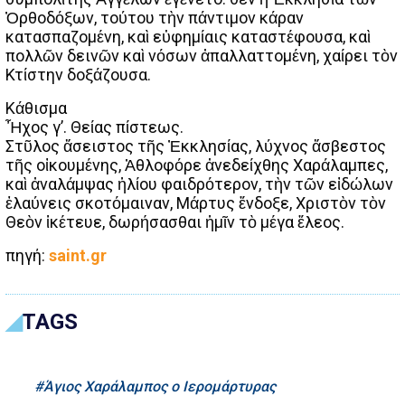
Ὀρθοδόξων, τούτου τὴν πάντιμον κάραν
κατασπαζομένη, καὶ εὐφημίαις καταστέφουσα, καὶ
πολλῶν δεινῶν καὶ νόσων ἀπαλλαττομένη, χαίρει τὸν
Κτίστην δοξάζουσα.
Κάθισμα
Ἦχος γ’. Θείας πίστεως.
Στῦλος ἄσειστος τῆς Ἐκκλησίας, λύχνος ἄσβεστος
τῆς οἰκουμένης, Ἀθλοφόρε ἀνεδείχθης Χαράλαμπες,
καὶ ἀναλάμψας ἡλίου φαιδρότερον, τὴν τῶν εἰδώλων
ἐλαύνεις σκοτόμαιναν, Μάρτυς ἔνδοξε, Χριστὸν τὸν
Θεὸν ἱκέτευε, δωρήσασθαι ἡμῖν τὸ μέγα ἔλεος.
πηγή:
saint.gr
TAGS
Άγιος Χαράλαμπος ο Ιερομάρτυρας