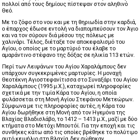
πολλοί από τους δημίους πίστεψαν στον αληθινό
Θεό.
Με το ζόφο στο νου και με τη θηριωδία στην καρδιά,
ο έπαρχος έδωσε εντολή να διαπομπεύσουν τον Άγιο
και να τον σύρουν διά μέσου της πόλεως με
χαλινάρι. Τέλος, διέταξε τον αποκεφαλισμό του
Αγίου, ο οποίος με το μαρτύριό του έλαβε το
αμαράντινο στέφανο της δόξας σε ηλικία 113 ετών.
Περί των Λειψάνων του Αγίου Χαραλάμπους δεν
υπάρχουν συγκεκριμένες μαρτυρίες. Η μοναχή
Θεοτέκνη Αγιοστεφανίτισσα στο Συναξάρι του Αγίου
Χαραλάμπους (1995 μ.Χ.), καταχωρεί πληροφορίες
σχετικά με την τιμία Κάρα του Αγίου, η οποία
φυλάσσεται στη Μονή Αγίου Στεφάνου Μετεώρων.
Σύμφωνα με τις πληροφορίες αυτές, η Κάρα του
Αγίου δωρήθηκε στη Μονή από τον Ηγεμόνα της
Βλαχίας Βλαδισλάβο, το 1412 – 1413 μ.Χ., μαζί με δύο
κτήματα στο Μετόχι Μπουτόϊ. Για την εποχή και τις
συνθήκες κάτω από τις οποίες βρέθηκε το πολύτιμο
αυτό κειμήλιο στη Βλαχία, δεν σώθηκαν