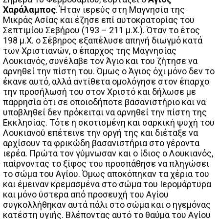
Χαράλαμπος
. Ήταν ιερεύς στη Μαγνησία της
Μικράς Ασίας και έζησε επί αυτοκρατορίας του
Σεπτιμίου Σεβήρου (193 – 211 μ.Χ.). Όταν το έτος
198 μ.Χ. ο Σέβηρος εξαπέλυσε απηνή διωγμό κατά
των Χριστιανών, ο έπαρχος της Μαγνησίας
Λουκιανός, συνέλαβε τον Άγιο και του ζήτησε να
αρνηθεί την πίστη του. Όμως ο Άγιος όχι μόνο δεν το
έκανε αυτό, αλλά αντίθετα ομολόγησε στον έπαρχο
την προσήλωσή του στον Χριστό και δήλωσε με
παρρησία ότι σε οποιοδήποτε βασανιστήριο και να
υποβληθεί δεν πρόκειται να αρνηθεί την πίστη της
Εκκλησίας. Τότε η σκοτισμένη και σαρκική ψυχή του
Λουκιανού επέτεινε την οργή της και διέταξε να
αρχίσουν τα φρικώδη βασανιστήρια στο γέροντα
ιερέα. Πρώτα τον γύμνωσαν και ο ίδιος ο Λουκιανός,
παίρνοντας το ξίφος του προσπάθησε να πληγώσει
το σώμα του Αγίου. Όμως αποκόπηκαν τα χέρια του
και έμειναν κρεμασμένα στο σώμα του Ιερομάρτυρα
και μόνο ύστερα από προσευχή του Αγίου
συγκολλήθηκαν αυτά πάλι στο σώμα και ο ηγεμόνας
κατέστη υγιής. Βλέποντας αυτό το θαύμα του Αγίου