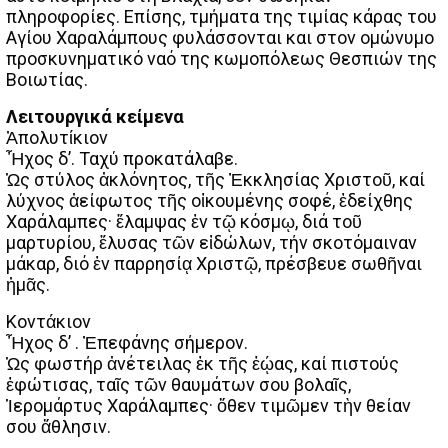
πληροφορίες. Επίσης, τμήματα της τιμίας κάρας του
Αγίου Χαραλάμπους φυλάσσονται και στον ομώνυμο
προσκυνηματικό ναό της κωμοπόλεως Θεσπιών της
Βοιωτίας.
Λειτουργικά κείμενα
Ἀπολυτίκιον
Ἦχος δ’. Ταχύ προκατάλαβε.
Ὡς στύλος ἀκλόνητος, τῆς Ἐκκλησίας Χριστοῦ, καί
λύχνος ἀείφωτος τῆς οἰκουμένης σοφέ, ἐδείχθης
Χαράλαμπες· ἔλαμψας ἐν τῷ κόσμῳ, διά τοῦ
μαρτυρίου, ἔλυσας τῶν εἰδώλων, τήν σκοτόμαιναν
μάκαρ, διό ἐν παρρησίᾳ Χριστῷ, πρέσβευε σωθῆναι
ἡμᾶς.
Κοντάκιον
Ἦχος δ’ . Ἐπεφάνης σήμερον.
Ὡς φωστήρ ἀνέτειλας ἐκ τῆς ἑῴας, καί πιστούς
ἐφώτισας, ταῖς τῶν θαυμάτων σου βολαῖς,
Ἱερομάρτυς Χαράλαμπες· ὅθεν τιμῶμεν τὴν θείαν
σου ἄθλησιν.