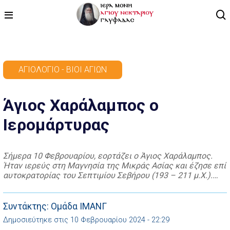
ΑΡΧΙΚΗ
ΑΓΙΟΛΌΓΙΟ - ΒΊΟΙ ΑΓΊΩΝ
ΠΡΟΓΡΑΜΜΑ
Άγιος Χαράλαμπος ο
ΒΙΝΤΕΟ
Ιερομάρτυρας
ΑΡΘΡΟΓΡΑΦΙΑ
ΑΓΙΟΛΟΓΙΟ - ΒΙΟΙ ΑΓΙΩΝ
Σήμερα 10 Φεβρουαρίου, εορτάζει ο Άγιος Χαράλαμπος.
Ήταν ιερεύς στη Μαγνησία της Μικράς Ασίας και έζησε επί
ΕΠΙΚΟΙΝΩΝΙΑ
αυτοκρατορίας του Σεπτιμίου Σεβήρου (193 – 211 μ.Χ.).
Όταν το έτος 198 μ.Χ. ο Σέβηρος εξαπέλυσε απηνή διωγμό
κατά των Χριστιανών, ο έπαρχος της Μαγνησίας
Λουκιανός, συνέλαβε τον Άγιο και του ζήτησε να αρνηθεί
Συντάκτης: Ομάδα ΙΜΑΝΓ
την πίστη του. Όμως […]
Δημοσιεύτηκε στις 10 Φεβρουαρίου 2024 - 22:29