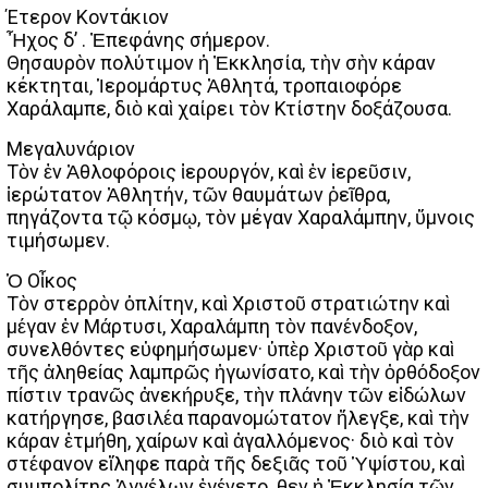
Έτερον Κοντάκιον
Ἦχος δ’ . Ἐπεφάνης σήμερον.
Θησαυρὸν πολύτιμον ἡ Ἐκκλησία, τὴν σὴν κάραν
κέκτηται, Ἱερομάρτυς Ἀθλητά, τροπαιοφόρε
Χαράλαμπε, διὸ καὶ χαίρει τὸν Κτίστην δοξάζουσα.
Μεγαλυνάριον
Τὸν ἐν Ἀθλοφόροις ἱερουργόν, καὶ ἐν ἱερεῦσιν,
ἱερώτατον Ἀθλητήν, τῶν θαυμάτων ῥεῖθρα,
πηγάζοντα τῷ κόσμῳ, τὸν μέγαν Χαραλάμπην, ὕμνοις
τιμήσωμεν.
Ὁ Οἶκος
Τὸν στερρὸν ὁπλίτην, καὶ Χριστοῦ στρατιώτην καὶ
μέγαν ἐν Μάρτυσι, Χαραλάμπη τὸν πανένδοξον,
συνελθόντες εὐφημήσωμεν· ὑπὲρ Χριστοῦ γὰρ καὶ
τῆς ἀληθείας λαμπρῶς ἠγωνίσατο, καὶ τὴν ὀρθόδοξον
πίστιν τρανῶς ἀνεκήρυξε, τὴν πλάνην τῶν εἰδώλων
κατήργησε, βασιλέα παρανομώτατον ἤλεγξε, καὶ τὴν
κάραν ἐτμήθη, χαίρων καὶ ἀγαλλόμενος· διὸ καὶ τὸν
στέφανον εἴληφε παρὰ τῆς δεξιᾶς τοῦ Ὑψίστου, καὶ
συμπολίτης Ἀγγέλων ἐγένετο. Ὅθεν ἡ Ἐκκλησία τῶν