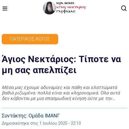
ΑΡΧΙΚΗ
ΠΑΤΕΡΙΚΌΣ ΛΌΓΟΣ
ΠΡΟΓΡΑΜΜΑ
Άγιος Νεκτάριος: Τίποτε να
ΒΙΝΤΕΟ
μη σας απελπίζει
ΑΡΘΡΟΓΡΑΦΙΑ
ΑΓΙΟΛΟΓΙΟ - ΒΙΟΙ ΑΓΙΩΝ
Μέσα μας έχουμε αδυναμίες και πάθη και ελαττώματά
βαθιά ριζωμένα: πολλά είναι και κληρονομικά. Όλα αυτά
ΕΠΙΚΟΙΝΩΝΙΑ
δεν κόβονται με μια σπασμωδική κίνηση ούτε με την
αδημονία και τη βαρειά θλίψη, αλλά με υπομονή και
επιμονή, με καρτερία, με φροντίδα και προσοχή. Ο δρόμος
που οδηγεί στην τελειότητα είναι μακρύς. Εύχεσθε στο
Συντάκτης: Ομάδα ΙΜΑΝΓ
Θεό να σας δυναμώνει. […]
Δημοσιεύτηκε στις 1 Ιουλίου 2025 - 22:10