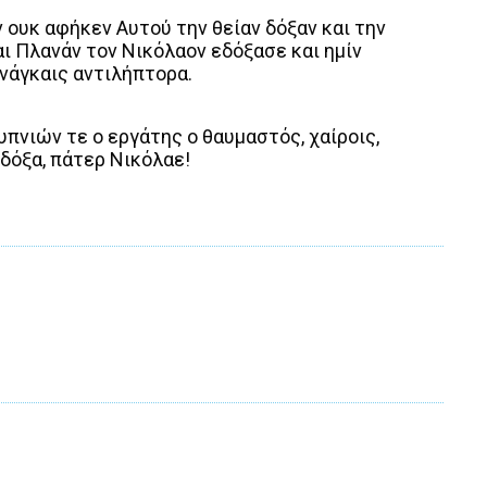
 ουκ αφήκεν Αυτού την θείαν δόξαν και την
αι Πλανάν τον Νικόλαον εδόξασε και ημίν
νάγκαις αντιλήπτορα.
υπνιών τε ο εργάτης ο θαυμαστός, χαίροις,
δόξα, πάτερ Νικόλαε!