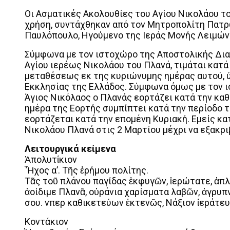
Οι Ασματικές Ακολουθίες του Αγίου Νικολάου το
χρήση, συντάχθηκαν από τον Μητροπολίτη Πατρών
Παυλόπουλο, Ηγούμενο της Ιεράς Μονής Λειμών
Σύμφωνα με τον ιστοχώρο της Αποστολικής Διακ
Αγίου ιερέως Νικολάου του Πλανά, τιμάται κατά
μεταθέσεως εκ της κυριώνυμης ημέρας αυτού, 
Εκκλησίας της Ελλάδος. Σύμφωνα όμως με τον 
Άγιος Νικόλαος ο Πλανάς εορτάζει κατά την κα
ημέρα της Εορτής συμπίπτει κατά την περίοδο 
εορτάζεται κατά την επομένη Κυριακή. Εμείς κ
Νικολάου Πλανά στις 2 Μαρτίου μέχρι να εξακρ
Λειτουργικά κείμενα
Ἀπολυτίκιον
Ἦχος α’. Τῆς ἐρήμου πολίτης.
Τᾶς τοῦ πλάνου παγίδας ἐκφυγῶν, ἱερώτατε, ἀπλ
ἀοίδιμε Πλανᾶ, οὐράνια χαρίσματα λαβῶν, ἀγρυπν
σου. Ὅνπερ καθικετεύων ἐκτενῶς, Νάξιον ἱεράτευ
Κοντάκιον