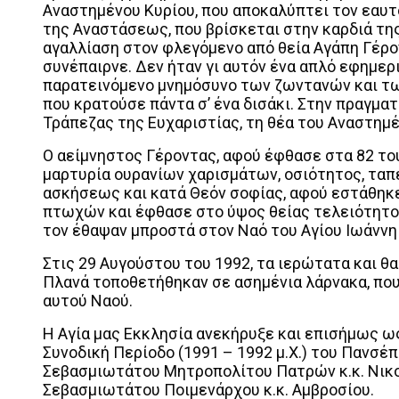
Αναστημένου Κυρίου, που αποκαλύπτει τον εαυτ
της Αναστάσεως, που βρίσκεται στην καρδιά της
αγαλλίαση στον φλεγόμενο από θεία Αγάπη Γέρο
συνέπαιρνε. Δεν ήταν γι αυτόν ένα απλό εφημερ
παρατεινόμενο μνημόσυνο των ζωντανών και τω
που κρατούσε πάντα σ’ ένα δισάκι. Στην πραγμα
Τράπεζας της Ευχαριστίας, τη θέα του Αναστημέ
Ο αείμνηστος Γέροντας, αφού έφθασε στα 82 το
μαρτυρία ουρανίων χαρισμάτων, οσιότητος, ταπ
ασκήσεως και κατά Θεόν σοφίας, αφού εστάθηκ
πτωχών και έφθασε στο ύψος θείας τελειότητος,
τον έθαψαν μπροστά στον Ναό του Αγίου Ιωάννη
Στις 29 Αυγούστου του 1992, τα ιερώτατα και θ
Πλανά τοποθετήθηκαν σε ασημένια λάρνακα, που 
αυτού Ναού.
Η Αγία μας Εκκλησία ανεκήρυξε και επισήμως ως
Συνοδική Περίοδο (1991 – 1992 μ.Χ.) του Πανσέ
Σεβασμιωτάτου Μητροπολίτου Πατρών κ.κ. Νικοδ
Σεβασμιωτάτου Ποιμενάρχου κ.κ. Αμβροσίου.