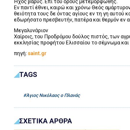
Ήχος βαρύς. Επί του όρους μετεμορφώθης.
Εν παντί έθνει, καιρώ και χρόνω Θεός αμάρτυρον
θειότητα τους δε όντας αγίους εν τη γη αυτού κ
εδωρήσατο πρεσβευτήν, πατέρα και θερμόν εν α
Μεγαλυνάριον
Χαίροις, του Προδρόμου δούλος πιστός, των αγρ
εκκλησίας προφήτου Ελισσαίου το σέμνωμα και 
πηγή:
saint.gr
TAGS
Άγιος Νικόλαος ο Πλανάς
ΣΧΕΤΙΚΑ ΑΡΘΡΑ