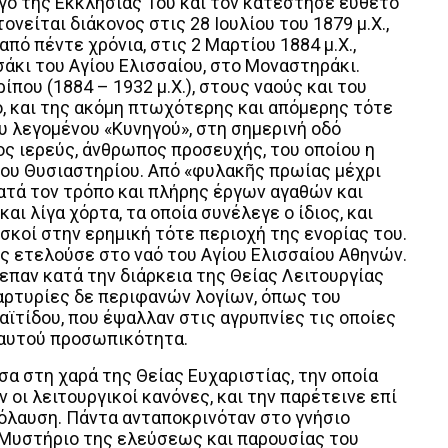
ργό της Εκκλησίας Του και τον κατέστησε εύθετο
νείται διάκονος στις 28 Ιουλίου του 1879 μ.Χ.,
ό πέντε χρόνια, στις 2 Μαρτίου 1884 μ.Χ.,
άκι του Αγίου Ελισσαίου, στο Μοναστηράκι.
ίπου (1884 – 1932 μ.Χ.), στους ναούς και του
ό, και της ακόμη πτωχότερης και απόμερης τότε
υ λεγομένου «Κυνηγού», στη σημερινή οδό
ος ιερεύς, άνθρωπος προσευχής, του οποίου η
του Θυσιαστηρίου. Από «φυλακῆς πρωίας μέχρι
ατά τον τρόπο και πλήρης έργων αγαθών και
ι λίγα χόρτα, τα οποία συνέλεγε ο ίδιος, και
σκοί στην ερημική τότε περιοχή της ενορίας του.
ς ετελούσε στο ναό του Αγίου Ελισσαίου Αθηνών.
λεπαν κατά την διάρκεια της Θείας Λειτουργίας
αρτυρίες δε περιφανών λογίων, όπως του
τίδου, που έψαλλαν στις αγρυπνίες τις οποίες
ή αυτού προσωπικότητα.
σα στη χαρά της Θείας Ευχαριστίας, την οποία
οι λειτουργικοί κανόνες, και την παρέτεινε επί
πόλαυση. Πάντα ανταποκρινόταν στο γνήσιο
 Μυστήριο της ελεύσεως και παρουσίας του