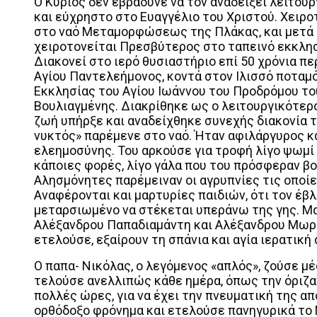
Ο Κύριος δεν εβράδυνε να τον αναδείξει λειτου
και εύχρηστο στο Ευαγγέλιο του Χριστού. Χειροτο
στο ναό Μεταμορφώσεως της Πλάκας, και μετά απ
χειροτονείται Πρεσβύτερος στο ταπεινό εκκλησ
Διακονεί στο ιερό θυσιαστήριο επί 50 χρόνια περ
Αγίου Παντελεήμονος, κοντά στον Ιλισσό ποταμ
Εκκλησίας του Αγίου Ιωάννου του Προδρόμου το
Βουλιαγμένης. Διακρίθηκε ως ο λειτουργικότερ
ζωή υπήρξε και αναδείχθηκε συνεχής διακονία 
νυκτός» παρέμενε στο ναό. Ήταν αφιλάργυρος κ
ελεημοσύνης. Του αρκούσε για τροφή λίγο ψωμί κα
κάποιες φορές, λίγο γάλα που του πρόσφεραν βο
Αλησμόνητες παρέμειναν οι αγρυπνίες τις οποίε
Αναφέρονται και μαρτυρίες παιδιών, ότι τον έβ
μεταρσιωμένο να στέκεται υπεράνω της γης. Μ
Αλέξανδρου Παπαδιαμάντη και Αλέξανδρου Μωραϊ
ετελούσε, εξαίρουν τη σπάνια και αγία ιερατικ
Ο παπα- Νικόλας, ο λεγόμενος «απλός», ζούσε μέ
τελούσε ανελλιπώς κάθε ημέρα, όπως την όριζαν 
πολλές ώρες, για να έχει την πνευματική της α
ορθόδοξο φρόνημα και ετελούσε πανηγυρικά το