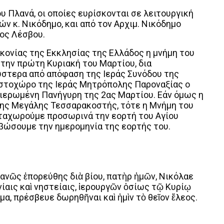
υ Πλανά, οι οποίες ευρίσκονται σε λειτουργική
 κ. Νικόδημο, και από τον Αρχιμ. Νικόδημο
ος Λέσβου.
ονίας της Εκκλησίας της Ελλάδος η μνήμη του
 την πρώτη Κυριακή του Μαρτίου, δια
ύστερα από απόφαση της Ιεράς Συνόδου της
ιστοχώρο της Ιεράς Μητρόπολης Παροναξίας ο
θιερωμένη Πανήγυρη της 2ας Μαρτίου. Εάν όμως η
της Μεγάλης Τεσσαρακοστής, τότε η Μνήμη του
αταχωρούμε προσωρινά την εορτή του Αγίου
ιβώσουμε την ημερομηνία της εορτής του.
ανῶς ἐπορεύθης διὰ βίου, πατὴρ ἠμῶν, Νικόλαε
ίαις καὶ νηστείαις, ἱερουργῶν ὁσίως τῷ Κυρίῳ
μα, πρέσβευε δωρηθῆναι καὶ ἠμὶν τὸ θεῖον ἔλεος.