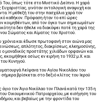
ό Του, όπως τότε στο Μυστικό Δείπνο. Η χαρά
 Ευχαριστίας, γινόταν οντολογική αναψυχή και
ντα. Η μέθεξή του στην πασχάλια χαρά τον
ικό καθήκον. Πρόφαση ήταν το επί ώρες
ν κοιμηθέντων, από τον όγκο των σημειωμάτων
τικότητα δεν ήθελε να διακόψει ποτέ τη χαρά της
νου Σώματος και Αίματος του Χριστού.
υ χρόνια και έδωσε πρωτοφανή στον αιώνα μας
εινώσεως, απλότητος, διακρίσεως, ελεημοσύνης,
ε ο μοναδικός προστάτης χιλιάδων ορφανών και
 εκοιμήθηκε οσίως εν ειρήνη το 1932 μ.Χ. και
 του Κυνηγού.
αυματουργά Λείψανα του Αγίου Νικολάου του
σήμερα βρίσκεται στο δεξιό κλίτος του Ιερού
 άγιο τον Άγιο Νικόλαο τον Πλανά κατά την 135 η
πτου Οικουμενικού Πατριαρχείου, με εισήγηση του
ήμου, και βεβαίως με την φροντίδα του