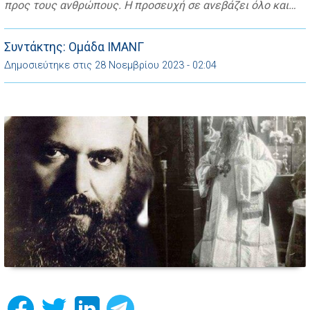
προς τους ανθρώπους. Η προσευχή σε ανεβάζει όλο και
πιο ψηλά στον Θεό. Η ελεημοσύνη πλαταίνει όλο και
περισσότερο στους γύρω μας ανθρώπους. Η γαλήνη που
δοκιμάζουμε, όταν αναθέσουμε τον εαυτό μας στο θέλημα
Συντάκτης: Ομάδα ΙΜΑΝΓ
του […]
Δημοσιεύτηκε στις 28 Νοεμβρίου 2023 - 02:04