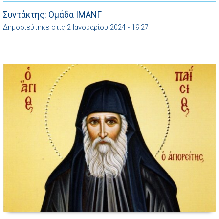
νούς σάς πια από την γη και να βρίσκεται από τώρα κοντά
[…]
Συντάκτης: Ομάδα ΙΜΑΝΓ
Δημοσιεύτηκε στις 2 Ιανουαρίου 2024 - 19:27