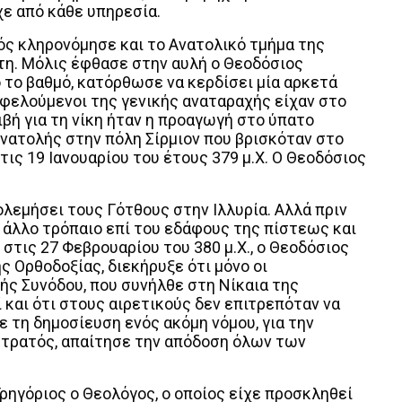
χε από κάθε υπηρεσία.
ς κληρονόμησε και το Ανατολικό τμήμα της
τη. Μόλις έφθασε στην αυλή ο Θεοδόσιος
 το βαθμό, κατόρθωσε να κερδίσει μία αρκετά
φελούμενοι της γενικής αναταραχής είχαν στο
βή για τη νίκη ήταν η προαγωγή στο ύπατο
Ανατολής στην πόλη Σίρμιον που βρισκόταν στο
ις 19 Ιανουαρίου του έτους 379 μ.Χ. Ο Θεοδόσιος
λεμήσει τους Γότθους στην Ιλλυρία. Αλλά πριν
 άλλο τρόπαιο επί του εδάφους της πίστεως και
στις 27 Φεβρουαρίου του 380 μ.Χ., ο Θεοδόσιος
ς Ορθοδοξίας, διεκήρυξε ότι μόνο οι
ής Συνόδου, που συνήλθε στη Νίκαια της
ί και ότι στους αιρετικούς δεν επιτρεπόταν να
ε τη δημοσίευση ενός ακόμη νόμου, για την
στρατός, απαίτησε την απόδοση όλων των
ρηγόριος ο Θεολόγος, ο οποίος είχε προσκληθεί