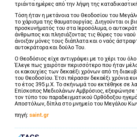
τριάντα ημέρες από την λήψη της καταδικαστι
Τόση ήταν η μετάνοια του Θεοδοσίου του Μεγάλ
το χάρισμα της θαυματουργίας. Διηγούνται οι βι
προσκυνήματός του στα Ιεροσόλυμα, ο αυτοκρά
άνθρωπος και πλησιάζοντας τις θύρες του ναού
άνοιξαν μόνες τους διάπλατα και ο ναός άστραφ
αυτοκράτορα και δούλο Του.
Ο Θεοδόσιος είχε αντιγράψει με το χέρι του όλο
Έλεγε πως χαιρόταν περισσότερο που ήταν μέλο
οι κακουχίες των δεκαέξι χρόνων από τη διακυ
του Θεοδοσίου. Έτσι πέρασαν δεκαέξι χρόνια ευ
το έτος 395 μ.Χ. Το σκήνωμά του εκτέθηκε σε λ
Επίσκοπος Μεδιολάνων Αμβρόσιος, εξεφώνησε τ
τον τύπο του παραδειγματικού Ορθόδοξου ηγεμό
Αποστόλων, δίπλα στο μνημείο του Μεγάλου Κων
πηγή:
saint.gr