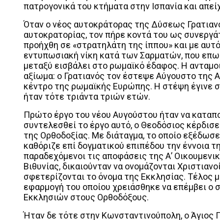
πατρογονικά του κτήματα στην Ισπανία και απεί
Όταν ο νέος αυτοκράτορας της Δύσεως Γρατιανό
αυτοκρατορίας, τον πήρε κοντά του ως συνεργά
προήχθη σε «στρατηλάτη της ίππου» και με αυτό
εντυπωσιακή νίκη κατά των Σαρματών, που επω
μεταξύ εισβάλει στο ρωμαϊκό έδαφος. Η ανταμοι
αξίωμα: ο Γρατιανός τον έστεψε Αύγουστο της 
κέντρο της ρωμαϊκής Ευρώπης. Η στέψη έγινε στ
ήταν τότε τριάντα τριών ετών.
Πρώτο έργο του νέου Αυγούστου ήταν να καταπο
συντελεσθεί το έργο αυτό, ο Θεοδόσιος κέρδισε
της Ορθοδοξίας. Με διάταγμα, το οποίο εξέδωσε 
καθόριζε επί δογματικού επιπέδου την έννοια τη
παραδεχόμενοι τις αποφάσεις της Α’ Οικουμενικ
Βιθυνίας, δικαιούνταν να ονομάζονται Χριστιανο
σφετερίζονται το όνομα της Εκκλησίας. Τέλος μ
εφαρμογή του οποίου χρειάσθηκε να επέμβει ο 
Εκκλησιών στους Ορθοδόξους.
Ήταν δε τότε στην Κωνσταντινούπολη, ο Άγιος Γ