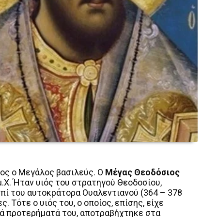
ιος ο Μεγάλος βασιλεύς. Ο
Μέγας Θεοδόσιος
μ.Χ. Ήταν υιός του στρατηγού Θεοδοσίου,
επί του αυτοκράτορα Ουαλεντιανού (364 – 378
. Τότε ο υιός του, ο οποίος, επίσης, είχε
ικά προτερήματά του, αποτραβήχτηκε στα