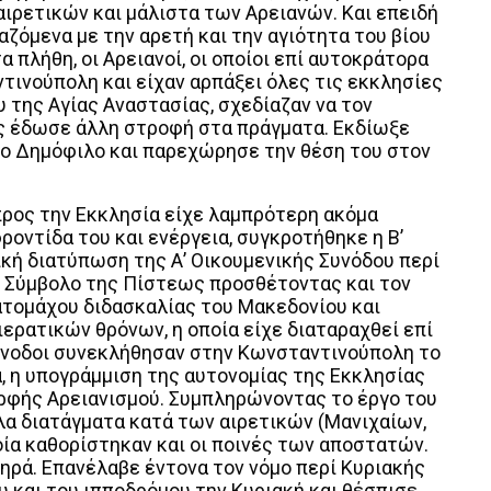
ιρετικών και μάλιστα των Αρειανών. Και επειδή
ζόμενα με την αρετή και την αγιότητα του βίου
 πλήθη, οι Αρειανοί, οι οποίοι επί αυτοκράτορα
τινούπολη και είχαν αρπάξει όλες τις εκκλησίες
 της Αγίας Αναστασίας, σχεδίαζαν να τον
ος έδωσε άλλη στροφή στα πράγματα. Εκδίωξε
πο Δημόφιλο και παρεχώρησε την θέση του στον
προς την Εκκλησία είχε λαμπρότερη ακόμα
φροντίδα του και ενέργεια, συγκροτήθηκε η Β’
κή διατύπωση της Α’ Οικουμενικής Συνόδου περί
ο Σύμβολο της Πίστεως προσθέτοντας και τον
ατομάχου διδασκαλίας του Μακεδονίου και
ερατικών θρόνων, η οποία είχε διαταραχθεί επί
ύνοδοι συνεκλήθησαν στην Κωνσταντινούπολη το
χα, η υπογράμμιση της αυτονομίας της Εκκλησίας
ορφής Αρειανισμού. Συμπληρώνοντας το έργο του
α διατάγματα κατά των αιρετικών (Μανιχαίων,
ία καθορίστηκαν και οι ποινές των αποστατών.
ρά. Επανέλαβε έντονα τον νόμο περί Κυριακής
 και του ιπποδρόμου την Κυριακή και θέσπισε