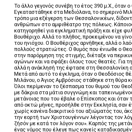
Το άλλο γεγονός συνέβη το έτος 390 μ.Χ., όταν 
Εγκαταστάθηκε στα Μεδιόλανα, το σημερινό Μιλ
τρόπο μια εξέγερση των Θεσσαλονικέων, δίδοντ
ανθρώπων στο αμφιθέατρο της πόλεως. Κάποιος
κατηγορηθεί για εγκληματική πράξη και είχε φυ
Βουθέριχο. Αλλά το πλήθος, προκειμένου να γίν
του ηνιόχου. Ο Βουθέριχος αρνήθηκε, αλλά ο λα
πολλούς στρατιώτες. Ο θυμός που ένιωθε ο Θεο
στην παρόρμηση της στιγμής, διέταξε να περικ
αγώνων και να σφάξει όλους τους θεατές. Για τ
αλλά η ανάκλησή της έφτασε στη Θεσσαλονίκη α
Μετά από αυτό το έγκλημα, όταν ο Θεοδόσιος θέ
Μιλάνου, ο Άγιος Αμβρόσιος στάθηκε στη θύρα 
Όλοι περίμεναν το ξέσπασμα του θυμού του Θεο
με δάκρια στα μάτια συγγνώμη και ταπεινωμένο
μετάνοιας που του έβαλε ο Επίσκοπος και όταν 
από οκτώ μήνες, προσήλθε στην Εκκλησία, σαν έ
χωρίς κανένα διακριτικό του αξιώματός του, ά
την εορτή των Χριστουγέννων λέγοντας τον λόγ
ζήσόν με κατά τον λόγον σου». Καρπός της μετάν
ένας νόμος που έλεγε πως κανείς καταδικασμένο