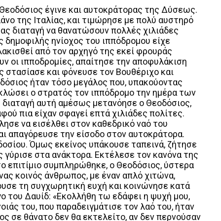
ο Θεοδόσιος έγινε και αυτοκράτορας της Δύσεως.
άνο της Ιταλίας, και τιμώρησε με πολύ αυστηρό
ας διαταγή να θανατώσουν πολλές χιλιάδες
 δημοφιλής ηνίοχος του ιππόδρομου είχε
λακισθεί από τον αρχηγό της εκεί φρουράς
ουν οι ιπποδρομίες, απαίτησε την αποφυλάκιση
ός στασίασε και φόνευσε τον Βουθέριχο και
δόσιος ήταν τόσο μεγάλος που, υπακούοντας
υκλώσει ο στρατός τον ιππόδρομο την ημέρα των
η διαταγή αυτή αμέσως μετανόησε ο Θεοδόσιος,
φού πια είχαν σφαγεί επτά χιλιάδες πολίτες.
λησε να εισέλθει στον καθεδρικό ναό του
και απαγόρευσε την είσοδο στον αυτοκράτορα.
δοσίου. Όμως εκείνος υπάκουσε ταπεινά, ζήτησε
ς γύρισε στα ανάκτορα. Εκτέλεσε τον κανόνα της
το επιτίμιο συμπληρώθηκε, ο Θεοδόσιος, ύστερα
νας κοινός άνθρωπος, με έναν απλό χιτώνα,
κουσε τη συγχωρητική ευχή και κοινώνησε κατά
ο του Δαυίδ: «Εκολλήθη τω εδάφει η ψυχή μου,
οιάς του, που παραδειγμάτισε τον λαό του, ήταν
ς σε θάνατο δεν θα εκτελείτο, αν δεν περνούσαν