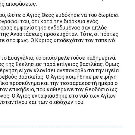
κής αποφάσεως.
ου, ώστε ο Άγιος Θεός ευδόκησε να του δωρίσει
ογράφοι του, ότι κατά την διάρκεια ενός
τορας εμφανίστηκε ενδεδυμένος σαν απλός
 της Αναστάσεως προσευχόταν. Τότε, οι πόρτες
τε στο φως. Ο Κύριος υποδεχόταν τον ταπεινό
 το Ευαγγέλιο, το οποίο μελετούσε καθημερινά.
ς της Εκκλησίας παρά επίγειος βασιλέας. Όμως
βέρνηση είχαν κλονίσει ανεπανόρθωτα την υγεία
σεβούς βασιλείας. Ο Άγιος κοιμήθηκε με ειρήνη
αϊκό προσκύνημα και την τεσσαρακοστή ημέρα ο
ον επικήδειο, που καθιέρωνε τον Θεοδόσιο ως
νος. Ο Άγιος ενταφιάσθηκε στο ναό των Αγίων
σταντίνου και των διαδόχων του.