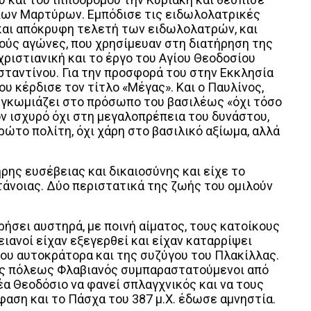
ίων Μαρτύρων. Εμπόδισε τις ειδωλολατρικές
 και απόκρυφη τελετή των ειδωλολατρών, και
ακούς αγώνες, που χρησίμευαν στη διατήρηση της
ριστιανική και το έργο του Αγίου Θεοδοσίου
ταντίνου. Για την προσφορά του στην Εκκλησία
ου κέρδισε τον τίτλο «Μέγας». Και ο Παυλίνος,
εγκωμιάζει στο πρόσωπο του βασιλέως «όχι τόσο
ον ισχυρό όχι στη μεγαλοπρέπεια του δυνάστου,
ώτο πολίτη, όχι χάρη στο βασιλικό αξίωμα, αλλά
ης ευσέβειας και δικαιοσύνης και είχε το
άνοιας. Δύο περιστατικά της ζωής του ομιλούν
ρήσει αυστηρά, με ποινή αίματος, τους κατοίκους
ιανοί είχαν εξεγερθεί και είχαν καταρρίψει
του αυτοκράτορα και της συζύγου του Πλακίλλας.
της πόλεως Φλαβιανός συμπαραστατούμενοι από
έα Θεοδόσιο να φανεί σπλαγχνικός και να τους
αση και το Πάσχα του 387 μ.Χ. έδωσε αμνηστία.