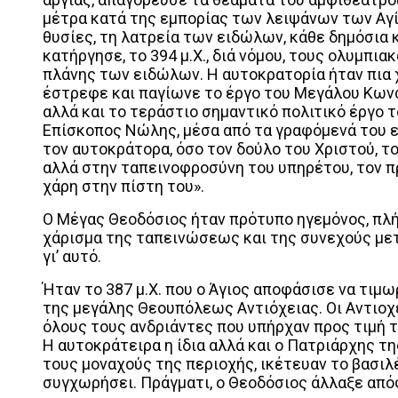
μέτρα κατά της εμπορίας των λειψάνων των Αγ
θυσίες, τη λατρεία των ειδώλων, κάθε δημόσια
κατήργησε, το 394 μ.Χ., διά νόμου, τους ολυμπι
πλάνης των ειδώλων. Η αυτοκρατορία ήταν πια χ
έστρεφε και παγίωνε το έργο του Μεγάλου Κωνσ
αλλά και το τεράστιο σημαντικό πολιτικό έργο τ
Επίσκοπος Νώλης, μέσα από τα γραφόμενά του 
τον αυτοκράτορα, όσο τον δούλο του Χριστού, τ
αλλά στην ταπεινοφροσύνη του υπηρέτου, τον πρ
χάρη στην πίστη του».
Ο Μέγας Θεοδόσιος ήταν πρότυπο ηγεμόνος, πλήρ
χάρισμα της ταπεινώσεως και της συνεχούς μετ
γι’ αυτό.
Ήταν το 387 μ.Χ. που ο Άγιος αποφάσισε να τιμω
της μεγάλης Θεουπόλεως Αντιόχειας. Οι Αντιοχε
όλους τους ανδριάντες που υπήρχαν προς τιμή 
Η αυτοκράτειρα η ίδια αλλά και ο Πατριάρχης 
τους μοναχούς της περιοχής, ικέτευαν το βασιλ
συγχωρήσει. Πράγματι, ο Θεοδόσιος άλλαξε απόφ