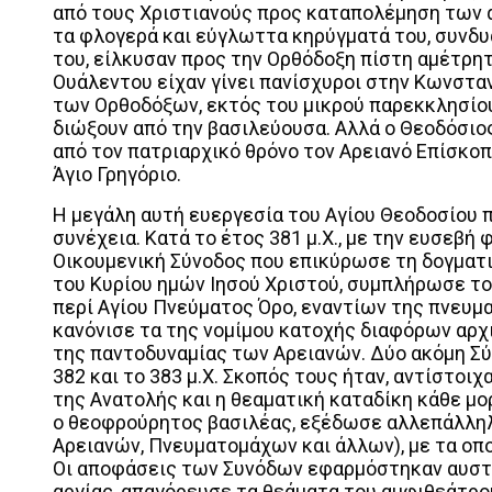
από τους Χριστιανούς προς καταπολέμηση των α
τα φλογερά και εύγλωττα κηρύγματά του, συνδυα
του, είλκυσαν προς την Ορθόδοξη πίστη αμέτρητα
Ουάλεντου είχαν γίνει πανίσχυροι στην Κωνσταν
των Ορθοδόξων, εκτός του μικρού παρεκκλησίου
διώξουν από την βασιλεύουσα. Αλλά ο Θεοδόσι
από τον πατριαρχικό θρόνο τον Αρειανό Επίσκο
Άγιο Γρηγόριο.
Η μεγάλη αυτή ευεργεσία του Αγίου Θεοδοσίου 
συνέχεια. Κατά το έτος 381 μ.Χ., με την ευσεβή 
Οικουμενική Σύνοδος που επικύρωσε τη δογματι
του Κυρίου ημών Ιησού Χριστού, συμπλήρωσε τ
περί Αγίου Πνεύματος Όρο, εναντίων της πνευμ
κανόνισε τα της νομίμου κατοχής διαφόρων αρχι
της παντοδυναμίας των Αρειανών. Δύο ακόμη Σ
382 και το 383 μ.Χ. Σκοπός τους ήταν, αντίστοι
της Ανατολής και η θεαματική καταδίκη κάθε μ
ο θεοφρούρητος βασιλέας, εξέδωσε αλλεπάλληλ
Αρειανών, Πνευματομάχων και άλλων), με τα οπο
Οι αποφάσεις των Συνόδων εφαρμόστηκαν αυστη
αργίας, απαγόρευσε τα θεάματα του αμφιθεάτρου