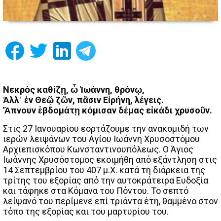
Νεκρὸς καθίζῃ, ὦ Ἰωάννη, θρόνῳ,
Ἀλλ᾿ ἐν Θεῷ ζῶν, πᾶσιν Εἰρήνη, λέγεις.
Ἄπνουν ἑβδομάτῃ κόμισαν δέμας εἰκάδι χρυσοῦν.
Στις 27 Ιανουαρίου εορτάζουμε την ανακομιδή των
ιερών λειψάνων του Αγίου Ιωάννη Χρυσοστόμου
Αρχιεπισκόπου Κωνσταντινουπόλεως. Ο Άγιος
Ιωάννης Χρυσόστομος εκοιμήθη από εξάντληση στις
14 Σεπτεμβρίου του 407 μ.Χ. κατά τη διάρκεια της
τρίτης του εξορίας από την αυτοκράτειρα Ευδοξία
και τάφηκε στα Κόμανα του Πόντου. Το σεπτό
λείψανό του περίμενε επί τριάντα έτη, θαμμένο στον
τόπο της εξορίας και του μαρτυρίου του.