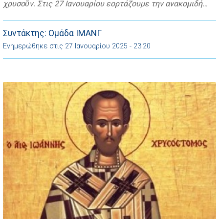
χρυσοῦν. Στις 27 Ιανουαρίου εορτάζουμε την ανακομιδή
των ιερών λειψάνων του Αγίου Ιωάννη Χρυσοστόμου
Αρχιεπισκόπου Κωνσταντινουπόλεως. Ο Άγιος Ιωάννης
Χρυσόστομος εκοιμήθη από εξάντληση στις 14
Συντάκτης: Ομάδα ΙΜΑΝΓ
Σεπτεμβρίου του 407 μ.Χ. κατά τη διάρκεια της τρίτης του
Ενημερώθηκε στις 27 Ιανουαρίου 2025 - 23:20
εξορίας από την […]