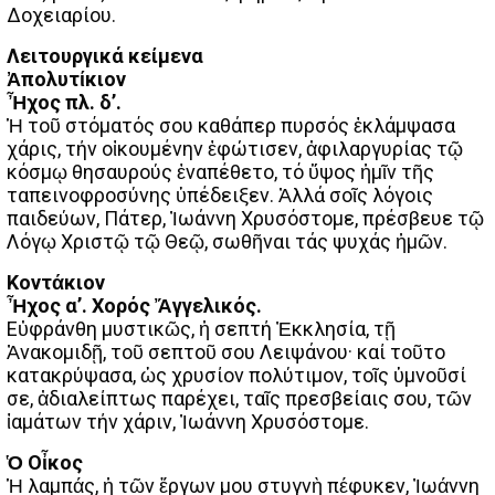
Δοχειαρίου.
Λειτουργικά κείμενα
Ἀπολυτίκιον
Ἦχος πλ. δ’.
Ἡ τοῦ στόματός σου καθάπερ πυρσός ἐκλάμψασα
χάρις, τήν οἰκουμένην ἐφώτισεν, ἀφιλαργυρίας τῷ
κόσμῳ θησαυρούς ἐναπέθετο, τό ὕψος ἡμῖν τῆς
ταπεινοφροσύνης ὑπέδειξεν. Ἀλλά σοῖς λόγοις
παιδεύων, Πάτερ, Ἰωάννη Χρυσόστομε, πρέσβευε τῷ
Λόγῳ Χριστῷ τῷ Θεῷ, σωθῆναι τάς ψυχάς ἡμῶν.
Κοντάκιον
Ἦχος α’. Χορός Ἄγγελικός.
Εὐφράνθη μυστικῶς, ἡ σεπτή Ἐκκλησία, τῇ
Ἀνακομιδῇ, τοῦ σεπτοῦ σου Λειψάνου· καί τοῦτο
κατακρύψασα, ὡς χρυσίον πολύτιμον, τοῖς ὑμνοῦσί
σε, ἀδιαλείπτως παρέχει, ταῖς πρεσβείαις σου, τῶν
ἰαμάτων τήν χάριν, Ἰωάννη Χρυσόστομε.
Ὁ Οἶκος
Ἡ λαμπάς, ἡ τῶν ἔργων μου στυγνὴ πέφυκεν, Ἰωάννη