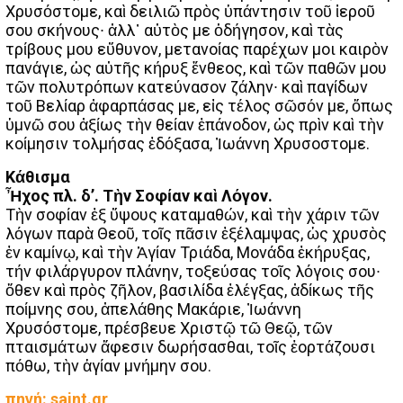
Χρυσόστομε, καὶ δειλιῶ πρὸς ὑπάντησιν τοῦ ἱεροῦ
σου σκήνους∙ ἀλλ᾿ αὐτὸς με ὁδήγησον, καὶ τὰς
τρίβους μου εὔθυνον, μετανοίας παρέχων μοι καιρὸν
πανάγιε, ὡς αὐτῆς κήρυξ ἔνθεος, καὶ τῶν παθῶν μου
τῶν πολυτρόπων κατεύνασον ζάλην∙ καὶ παγίδων
τοῦ Βελίαρ ἀφαρπάσας με, εἰς τέλος σῶσόν με, ὅπως
ὑμνῶ σου ἀξίως τὴν θείαν ἐπάνοδον, ὡς πρὶν καὶ τὴν
κοίμησιν τολμήσας ἐδόξασα, Ἰωάννη Χρυσοστομε.
Κάθισμα
Ἦχος πλ. δ’. Τὴν Σοφίαν καὶ Λόγον.
Τὴν σοφίαν ἐξ ὕψους καταμαθών, καὶ τὴν χάριν τῶν
λόγων παρὰ Θεοῦ, τοῖς πᾶσιν ἐξέλαμψας, ὡς χρυσὸς
ἐν καμίνῳ, καὶ τὴν Ἁγίαν Τριάδα, Μονάδα ἐκήρυξας,
τήν φιλάργυρον πλάνην, τοξεύσας τοῖς λόγοις σου∙
ὅθεν καὶ πρὸς ζῆλον, βασιλίδα ἐλέγξας, ἀδίκως τῆς
ποίμνης σου, ἀπελάθης Μακάριε, Ἰωάννη
Χρυσόστομε, πρέσβευε Χριστῷ τῶ Θεῷ, τῶν
πταισμάτων ἄφεσιν δωρήσασθαι, τοῖς ἑορτάζουσι
πόθω, τὴν ἁγίαν μνήμην σου.
πηγή: saint.gr