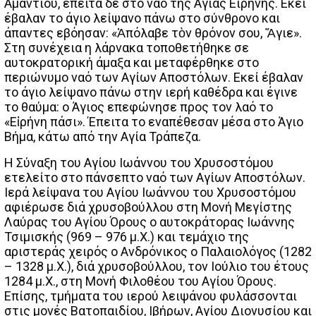
Αμαντίου, έπειτα δε στο ναό της Αγίας Ειρήνης. Εκεί
έβαλαν το άγιο λείψανο πάνω στο σύνθρονο και
άπαντες εβόησαν: «Ἀπόλαβε τὸν θρόνον σου, Ἅγιε».
Στη συνέχεια η λάρνακα τοποθετήθηκε σε
αυτοκρατορική άμαξα και μεταφέρθηκε στο
περιώνυμο ναό των Αγίων Αποστόλων. Εκεί έβαλαν
το άγιο λείψανο πάνω στην ιερή καθέδρα και έγινε
το θαύμα: ο Άγιος επεφώνησε προς τον λαό το
«Εἰρήνη πάσι». Έπειτα το εναπέθεσαν μέσα στο Άγιο
Βήμα, κάτω από την Αγία Τράπεζα.
Η Σύναξη του Αγίου Ιωάννου του Χρυσοστόμου
ετελείτο στο πάνσεπτο ναό των Αγίων Αποστόλων.
Ιερά λείψανα του Αγίου Ιωάννου του Χρυσοστόμου
αφιέρωσε διά χρυσοβούλλου στη Μονή Μεγίστης
Λαύρας του Αγίου Όρους ο αυτοκράτορας Ιωάννης
Τσιμισκής (969 – 976 μ.Χ.) και τεμάχιο της
αριστεράς χειρός ο Ανδρόνικος ο Παλαιολόγος (1282
– 1328 μ.Χ.), διά χρυσοβούλλου, τον Ιούλιο του έτους
1284 μ.Χ., στη Μονή Φιλοθέου του Αγίου Όρους.
Επίσης, τμήματα του ιερού λειψάνου φυλάσσονται
στις μονές Βατοπαιδίου, Ιβήρων, Αγίου Διονυσίου και