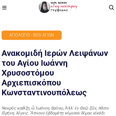
ΑΡΧΙΚΗ
ΑΓΙΟΛΌΓΙΟ - ΒΊΟΙ ΑΓΊΩΝ
ΠΡΟΓΡΑΜΜΑ
Ανακομιδή Ιερών Λειψάνων
ΒΙΝΤΕΟ
του Αγίου Ιωάννη
ΑΡΘΡΟΓΡΑΦΙΑ
Χρυσοστόμου
ΑΓΙΟΛΟΓΙΟ - ΒΙΟΙ ΑΓΙΩΝ
Αρχιεπισκόπου
ΕΠΙΚΟΙΝΩΝΙΑ
Κωνσταντινουπόλεως
Νεκρὸς καθίζῃ, ὦ Ἰωάννη, θρόνῳ, Ἀλλ᾿ ἐν Θεῷ ζῶν, πᾶσιν
Εἰρήνη, λέγεις. Ἄπνουν ἑβδομάτῃ κόμισαν δέμας εἰκάδι