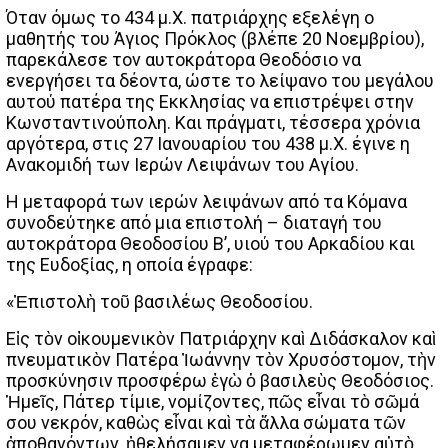
Όταν όμως το 434 μ.Χ. πατριάρχης εξελέγη ο
μαθητής του Άγιος Πρόκλος (βλέπε 20 Νοεμβρίου),
παρεκάλεσε τον αυτοκράτορα Θεοδόσιο να
ενεργήσει τα δέοντα, ώστε το λείψανο του μεγάλου
αυτού πατέρα της Εκκλησίας να επιστρέψει στην
Κωνσταντινούπολη. Και πράγματι, τέσσερα χρόνια
αργότερα, στις 27 Ιανουαρίου του 438 μ.Χ. έγινε η
Ανακομιδή των Ιερών Λειψάνων του Αγίου.
Η μεταφορά των ιερών λειψάνων από τα Κόμανα
συνοδεύτηκε από μια επιστολή – διαταγή του
αυτοκράτορα Θεοδοσίου Β’, υιού του Αρκαδίου και
της Ευδοξίας, η οποία έγραφε:
«Ἐπιστολὴ τοῦ βασιλέως Θεοδοσίου.
Εἰς τὸν οἰκουμενικὸν Πατριάρχην καὶ Διδάσκαλον καὶ
πνευματικὸν Πατέρα Ἰωάννην τὸν Χρυσόστομον, τὴν
προσκύνησιν προσφέρω ἐγὼ ὁ βασιλεὺς Θεοδόσιος.
Ἡμεῖς, Πάτερ τίμιε, νομίζοντες, πῶς εἶναι τὸ σῶμά
σου νεκρόν, καθὼς εἶναι καὶ τὰ ἄλλα σώματα τῶν
ἀποθανόντων, ἠθελήσαμεν να μεταφέρωμεν αὐτὸ