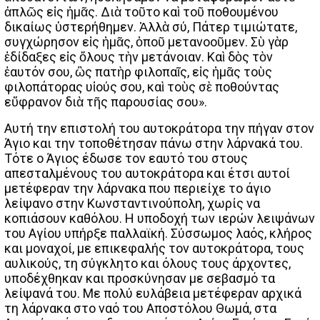
ἁπλῶς εἰς ἡμᾶς. Διὰ τοῦτο καὶ τοῦ ποθουμένου
δικαίως ὑστερήθημεν. Ἀλλὰ σύ, Πάτερ τιμιώτατε,
συγχώρησον εἰς ἡμᾶς, ὀποῦ μετανοοῦμεν. Σὺ γὰρ
ἐδίδαξες εἰς ὅλους τὴν μετάνοιαν. Καὶ δὸς τὸν
ἑαυτόν σου, ὣς πατὴρ φιλοπαῖς, εἰς ἡμᾶς τοὺς
φιλοπάτορας υἱούς σου, καὶ τοὺς σὲ ποθούντας
εὔφρανον διὰ τῆς παρουσίας σου».
Αυτή την επιστολή του αυτοκράτορα την πήγαν στον
Άγιο και την τοποθέτησαν πάνω στην λάρνακά του.
Τότε ο Άγιος έδωσε τον εαυτό του στους
απεσταλμένους του αυτοκράτορα και έτσι αυτοί
μετέφεραν την λάρνακα που περιείχε το άγιο
λείψανο στην Κωνσταντινούπολη, χωρίς να
κοπιάσουν καθόλου. Η υποδοχή των ιερών λειψάνων
του Αγίου υπήρξε παλλαϊκή. Σύσσωμος λαός, κλήρος
και μοναχοί, με επικεφαλής τον αυτοκράτορα, τους
αυλικούς, τη σύγκλητο και όλους τους άρχοντες,
υποδέχθηκαν και προσκύνησαν με σεβασμό τα
λείψανά του. Με πολύ ευλάβεια μετέφεραν αρχικά
τη λάρνακα στο ναό του Αποστόλου Θωμά, στα