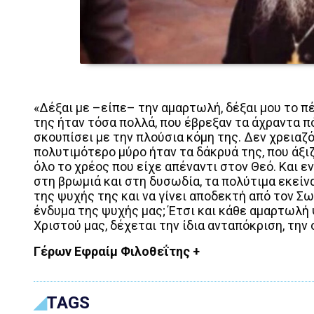
«Δέξαι με –είπε– την αμαρτωλή, δέξαι μου το πέ
της ήταν τόσα πολλά, που έβρεξαν τα άχραντα π
σκουπίσει με την πλούσια κόμη της. Δεν χρειαζό
πολυτιμότερο μύρο ήταν τα δάκρυά της, που άξι
όλο το χρέος που είχε απέναντι στον Θεό. Και 
στη βρωμιά και στη δυσωδία, τα πολύτιμα εκείν
της ψυχής της και να γίνει αποδεκτή από τον Σω
ένδυμα της ψυχής μας; Έτσι και κάθε αμαρτωλή 
Χριστού μας, δέχεται την ίδια ανταπόκριση, την 
Γέρων Εφραίμ Φιλοθεΐτης +
TAGS