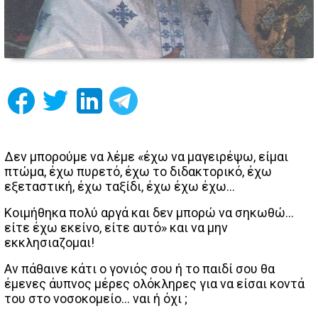
Δεν μπορούμε να λέμε «έχω να μαγειρέψω, είμαι
πτώμα, έχω πυρετό, έχω το διδακτορικό, έχω
εξεταστική, έχω ταξίδι, έχω έχω έχω…
Κοιμήθηκα πολύ αργά και δεν μπορώ να σηκωθώ…
είτε έχω εκείνο, είτε αυτό» και να μην
εκκλησιαζομαι!
Αν πάθαινε κάτι ο γονιός σου ή το παιδί σου θα
έμενες άυπνος μέρες ολόκληρες για να είσαι κοντά
του στο νοσοκομείο… ναι ή όχι ;