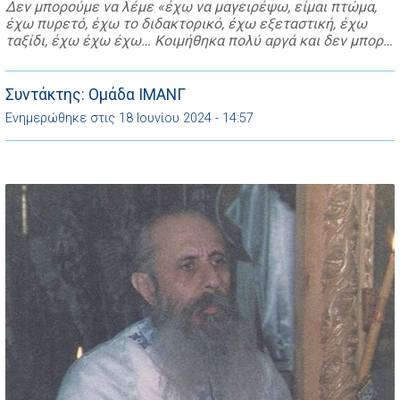
Δεν μπορούμε να λέμε «έχω να μαγειρέψω, είμαι πτώμα,
έχω πυρετό, έχω το διδακτορικό, έχω εξεταστική, έχω
ταξίδι, έχω έχω έχω… Κοιμήθηκα πολύ αργά και δεν μπορώ
να σηκωθώ… είτε έχω εκείνο, είτε αυτό» και να μην
εκκλησιαζομαι! Αν πάθαινε κάτι ο γονιός σου ή το παιδί σου
θα έμενες άυπνος μέρες ολόκληρες για να […]
Συντάκτης: Ομάδα ΙΜΑΝΓ
Ενημερώθηκε στις 18 Ιουνίου 2024 - 14:57