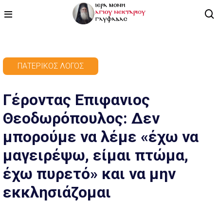
ΑΡΧΙΚΗ
ΠΑΤΕΡΙΚΌΣ ΛΌΓΟΣ
ΠΡΟΓΡΑΜΜΑ
Γέροντας Επιφανιος
ΒΙΝΤΕΟ
Θεοδωρόπουλος: Δεν
ΑΡΘΡΟΓΡΑΦΙΑ
μπορούμε να λέμε «έχω να
ΑΓΙΟΛΟΓΙΟ - ΒΙΟΙ ΑΓΙΩΝ
μαγειρέψω, είμαι πτώμα,
ΕΠΙΚΟΙΝΩΝΙΑ
έχω πυρετό» και να μην
εκκλησιάζομαι