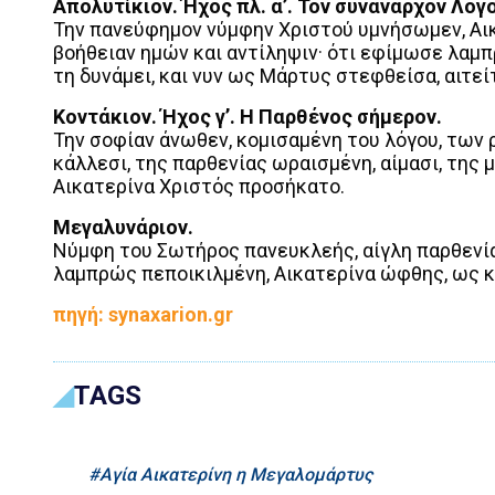
Απολυτίκιον. Ήχος πλ. α’. Τον συνάναρχον Λόγο
Την πανεύφημον νύμφην Χριστού υμνήσωμεν, Αικα
βοήθειαν ημών και αντίληψιν· ότι εφίμωσε λαμ
τη δυνάμει, και νυν ως Μάρτυς στεφθείσα, αιτεί
Κοντάκιoν. Ήχος γ’. Η Παρθένος σήμερον.
Την σοφίαν άνωθεν, κομισαμένη του λόγου, των
κάλλεσι, της παρθενίας ωραισμένη, αίμασι, της 
Αικατερίνα Χριστός προσήκατο.
Μεγαλυνάριον.
Νύμφη του Σωτήρος πανευκλεής, αίγλη παρθενίας
λαμπρώς πεποικιλμένη, Αικατερίνα ώφθης, ως 
πηγή: synaxarion.gr
TAGS
Αγία Αικατερίνη η Μεγαλομάρτυς