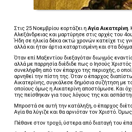
Στις 25 Νοεμβρίου εορτάζει η
Αγία Αικατερίνη
.
Αλεξάνδρειας και μαρτύρησε στις αρχές του 4ου
Ήδη σε ηλικία δέκα οκτώ χρονών κατείχε τις γν
αλλά και ήταν άρτια καταρτισμένη και στα δόγμα
Όταν επί Μαξεντίου διεξαγόταν διωγμός εναντίο
αλλά με παρρησία διέδιδε πως ο Ιησούς Χριστός 
συνελήφθη από τον έπαρχο της περιοχής, ο οποί
αρνηθεί την πίστη της. Όταν ο έπαρχος διαπίσ
Αικατερίνης, συγκάλεσε δημόσια συζήτηση με το
οποίους όμως η Αικατερίνη αποστόμωσε. Και όχι
της πείσθηκαν για τους λόγους της και ασπάστη
Μπροστά σε αυτή την κατάληξη, ο έπαρχος διέτα
Αγία θα λύγιζε και θα αρνιόταν τον Χριστό. Όμω
Πέθανε στον τροχό, ύστερα από διαταγή του έπ