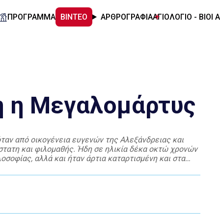
ΠΡΟΓΡΑΜΜΑ
ΒΙΝΤΕΟ
ΑΡΘΡΟΓΡΑΦΙΑ
ΑΓΙΟΛΟΓΙΟ - ΒΙΟΙ 
η η Μεγαλομάρτυς
όταν από οικογένεια ευγενών της Αλεξάνδρειας και
στατη και φιλομαθής. Ήδη σε ηλικία δέκα οκτώ χρονών
λοσοφίας, αλλά και ήταν άρτια καταρτισμένη και στα
 διεξαγόταν διωγμός […]