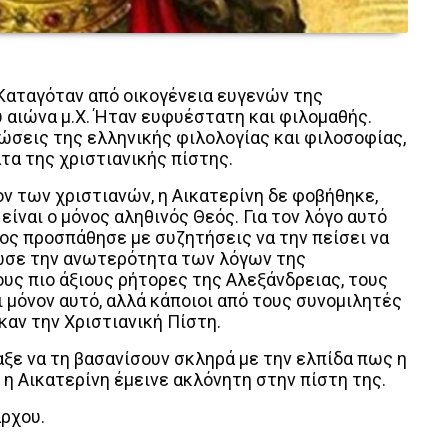
 Καταγόταν από οικογένεια ευγενών της
 αιώνα μ.Χ. Ήταν ευφυέστατη και φιλομαθής.
ώσεις της ελληνικής φιλολογίας και φιλοσοφίας,
τα της χριστιανικής πίστης.
ν των χριστιανών, η Αικατερίνη δε φοβήθηκε,
είναι ο μόνος αληθινός Θεός. Για τον λόγο αυτό
ος προσπάθησε με συζητήσεις να την πείσει να
τωσε την ανωτερότητα των λόγων της
υς πιο άξιους ρήτορες της Αλεξάνδρειας, τους
 μόνον αυτό, αλλά κάποιοι από τους συνομιλητές
καν την Χριστιανική Πίστη.
ξε να τη βασανίσουν σκληρά με την ελπίδα πως η
ς η Αικατερίνη έμεινε ακλόνητη στην πίστη της.
αρχου.