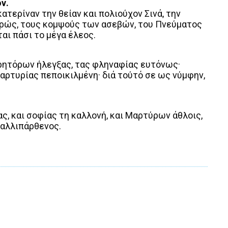
ν.
τερίναν την θείαν και πολιούχον Σινά, την
πρώς, τους κομψούς των ασεβών, του Πνεύματος
ται πάσι το μέγα έλεος.
 ρητόρων ήλεγξας, τας φληναφίας ευτόνως·
μαρτυρίας πεποικιλμένη· διά τούτό σε ως νύμφην,
, και σοφίας τη καλλονή, και Μαρτύρων άθλοις,
καλλιπάρθενος.