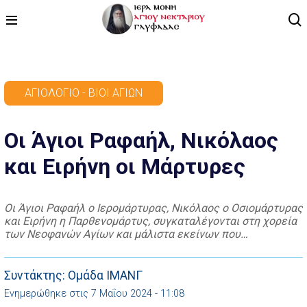
ΑΡΧΙΚΗ
ΑΓΙΟΛΌΓΙΟ - ΒΊΟΙ ΑΓΊΩΝ
ΠΡΟΓΡΑΜΜΑ
Οι Άγιοι Ραφαήλ, Νικόλαος
ΒΙΝΤΕΟ
και Ειρήνη οι Μάρτυρες
ΑΡΘΡΟΓΡΑΦΙΑ
ΑΓΙΟΛΟΓΙΟ - ΒΙΟΙ ΑΓΙΩΝ
Οι Άγιοι Ραφαήλ ο Ιερομάρτυρας, Νικόλαος ο Οσιομάρτυρας
και Ειρήνη η Παρθενομάρτυς, συγκαταλέγονται στη χορεία
ΕΠΙΚΟΙΝΩΝΙΑ
των Νεοφανών Αγίων και μάλιστα εκείνων που
μαρτύρησαν σχεδόν αμέσως μετά την άλωση της
Κωνσταντινουπόλεως. Σχετικά με τον βίο τους
γνωρίζουμε λίγα πράγματα. Οι πρώτες πληροφορίες για
Συντάκτης: Ομάδα ΙΜΑΝΓ
την ύπαρξη των Αγίων ιστορούνται με θαυματουργικό και
Ενημερώθηκε στις 7 Μαΐου 2024 - 11:08
αποκαλυπτικό τρόπο από το έτος […]