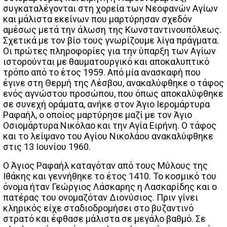
συγκαταλέγονται στη χορεία των Νεοφανών Αγίων
και μάλιστα εκείνων που μαρτύρησαν σχεδόν
αμέσως μετά την άλωση της Κωνσταντινουπόλεως.
Σχετικά με τον βίο τους γνωρίζουμε λίγα πράγματα.
Οι πρώτες πληροφορίες για την ύπαρξη των Αγίων
ιστορούνται με θαυματουργικό και αποκαλυπτικό
τρόπο από το έτος 1959. Από μία ανασκαφή που
έγινε στη Θερμή της Λέσβου, ανακαλύφθηκε ο τάφος
ενός αγνώστου προσώπου, που όπως αποκαλύφθηκε
σε συνεχή οράματα, ανήκε στον Άγιο Ιερομάρτυρα
Ραφαήλ, ο οποίος μαρτύρησε μαζί με τον Άγιο
Οσιομάρτυρα Νικόλαο και την Αγία Ειρήνη. Ο τάφος
και το λείψανο του Αγίου Νικολάου ανακαλύφθηκε
στις 13 Ιουνίου 1960.
Ο Άγιος Ραφαήλ καταγόταν από τους Μύλους της
Ιθάκης και γεννήθηκε το έτος 1410. Το κοσμικό του
όνομα ήταν Γεώργιος Λάσκαρης η Λασκαρίδης και ο
πατέρας του ονομαζόταν Διονύσιος. Πριν γίνει
κληρικός είχε σταδιοδρομήσει στο βυζαντινό
στρατό και έφθασε μάλιστα σε μεγάλο βαθμό. Σε