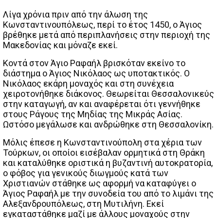
Λίγα χρόνια πριν από την άλωση της
Κωνσταντινουπόλεως, περί το έτος 1450, ο Άγιος
βρέθηκε μετά από περιπλανήσεις στην περιοχή της
Μακεδονίας και μόναζε εκεί.
Κοντά στον Άγιο Ραφαήλ βρισκόταν εκείνο το
διάστημα ο Άγιος Νικόλαος ως υποτακτικός. Ο
Νικόλαος εκάρη μοναχός και στη συνέχεια
χειροτονήθηκε διάκονος. Θεωρείται Θεσσαλονικεύς
στην καταγωγή, αν και αναφέρεται ότι γεννήθηκε
στους Ράγους της Μηδίας της Μικράς Ασίας.
Ωστόσο μεγάλωσε και ανδρώθηκε στη Θεσσαλονίκη.
Μόλις έπεσε η Κωνσταντινούπολη στα χέρια των
Τούρκων, οι οποίοι εισέβαλαν ορμητικά στη Θράκη
και καταλύθηκε οριστικά η βυζαντινή αυτοκρατορία,
ο φόβος για γενικούς διωγμούς κατά των
Χριστιανών στάθηκε ως αφορμή να καταφύγει ο
Άγιος Ραφαήλ με την συνοδεία του από το λιμάνι της
Αλεξανδρουπόλεως, στη Μυτιλήνη. Εκεί
εγκαταστάθηκε μαζί με άλλους μοναχούς στην