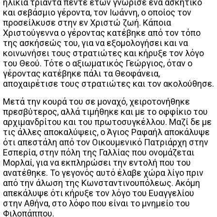
ηλικία τριάντα πέντε ετών γνώρισε ένα ασκητικό
και σεβάσμιο γέροντα, τον Ιωάννη, ο οποίος τον
προσείλκυσε στην εν Χριστώ ζωή. Κάποια
Χριστούγεννα ο γέροντας κατέβηκε από τον τόπο
της ασκήσεώς του, για να εξομολογήσει και να
κοινωνήσει τους στρατιώτες και κήρυξε τον λόγο
του Θεού. Τότε ο αξιωματικός Γεώργιος, όταν ο
γέροντας κατέβηκε πάλι τα Θεοφάνεια,
αποχαιρέτισε τους στρατιώτες και τον ακολούθησε.
Μετά την κουρά του σε μοναχό, χειροτονήθηκε
πρεσβύτερος, αλλά τιμήθηκε και με το οφφίκιο του
αρχιμανδρίτου και του πρωτοσυγκέλλου. Μαζί δε με
τις άλλες αποκαλύψεις, ο Άγιος Ραφαήλ αποκάλυψε
ότι απεστάλη από τον Οικουμενικό Πατριάρχη στην
Εσπερία, στην πόλη της Γαλλίας που ονομάζεται
Μορλαί, για να εκπληρώσει την εντολή που του
ανατέθηκε. Το γεγονός αυτό έλαβε χώρα λίγο πριν
από την άλωση της Κωνσταντινουπόλεως. Ακόμη
απεκάλυψε ότι κήρυξε τον λόγο του Ευαγγελίου
στην Αθήνα, στο λόφο που είναι το μνημείο του
Φιλοπάππου.