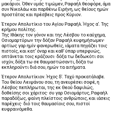
μακάριοι. Όθεν υμάς τιμώμεν, Ραφαήλ θεοφόρε, άμα
συν Νικολάω και παρθένω Ειρήνη, ως θείους ημών
προστάτας και πρέσβεις προς Κύριον.
Έτερον Απολυτίκιο του Αγίου Ραφαήλ. Ήχος α’. Της
ερήμου πολίτης.
Της Ιθάκης τον γόνον και της Λέσβου το καύχημα,
Οσιομαρτύρων την δόξαν Ραφαήλ ευφημήσωμεν·
αρτίως γαρ ημίν φανερωθείς, ιάματα πηγάζει τοις
πιστοίς, και κατ’ όναρ και καθ’ ύπαρ υπερφυώς,
οπτάνεται τοις κράζουσι· δόξα τω δεδωκότι σοι
ισχύν, δόξα τω σε θαυμαστώσαντι, δόξα τω
εκπληρούντι διά σου, ημών τα αιτήματα.
Έτερον Απολυτίκιον. Ήχος δ’. Ταχύ προκατάλαβε.
Του θείου Λειψάνου σου, τη ανευρέσει σοφέ, η
Λέσβος πεπλήρωται, της εκ Θεού δαψιλώς,
δοθείσης σοι χάριτος· συ γαρ Οσιομάρτυς, Ραφαήλ
παραδόξως, φαίνη πλείστοις ανθρώποις, και ιάσεις
παρέχεις· διό τοις θαυμασίοις σου, πιστοί
ευφραινόμεθα.