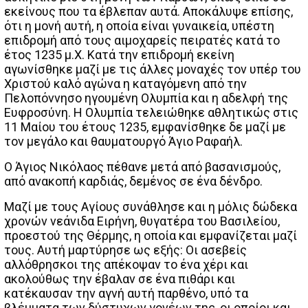
εκείνους που τα έβλεπαν αυτά. Αποκάλυψε επίσης,
ότι η μονή αυτή, η οποία είναι γυναικεία, υπέστη
επιδρομή από τους αιμοχαρείς πειρατές κατά το
έτος 1235 μ.Χ. Κατά την επιδρομή εκείνη
αγωνίσθηκε μαζί με τις άλλες μοναχές τον υπέρ του
Χριστού καλό αγώνα η καταγόμενη από την
Πελοπόννησο ηγουμένη Ολυμπία και η αδελφή της
Ευφροσύνη. Η Ολυμπία τελειώθηκε αθλητικώς στις
11 Μαίου του έτους 1235, εμφανίσθηκε δε μαζί με
τον μεγάλο και θαυματουργό Άγιο Ραφαήλ.
Ο Άγιος Νικόλαος πέθανε μετά από βασανισμούς,
από ανακοπή καρδιάς, δεμένος σε ένα δένδρο.
Μαζί με τους Αγίους συνάθλησε και η μόλις δώδεκα
χρονών νεάνιδα Ειρήνη, θυγατέρα του Βασιλείου,
προεστού της Θέρμης, η οποία και εμφανίζεται μαζί
τους. Αυτή μαρτύρησε ως εξής: Οι ασεβείς
αλλόθρησκοι της απέκοψαν το ένα χέρι και
ακολούθως την έβαλαν σε ένα πιθάρι και
κατέκαυσαν την αγνή αυτή παρθένο, υπό τα
βλέμματα των δύστυχων γονέων της, οι οποίοι και