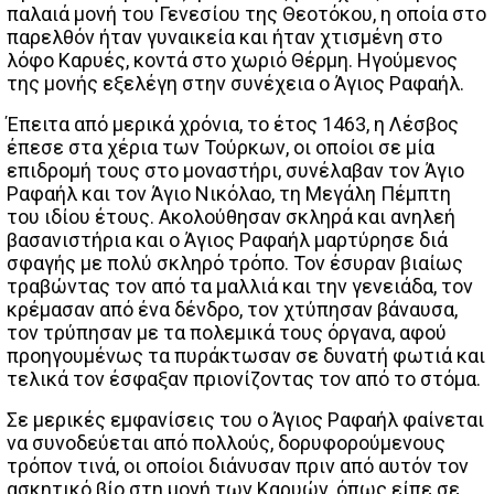
παλαιά μονή του Γενεσίου της Θεοτόκου, η οποία στο
παρελθόν ήταν γυναικεία και ήταν χτισμένη στο
λόφο Καρυές, κοντά στο χωριό Θέρμη. Ηγούμενος
της μονής εξελέγη στην συνέχεια ο Άγιος Ραφαήλ.
Έπειτα από μερικά χρόνια, το έτος 1463, η Λέσβος
έπεσε στα χέρια των Τούρκων, οι οποίοι σε μία
επιδρομή τους στο μοναστήρι, συνέλαβαν τον Άγιο
Ραφαήλ και τον Άγιο Νικόλαο, τη Μεγάλη Πέμπτη
του ιδίου έτους. Ακολούθησαν σκληρά και ανηλεή
βασανιστήρια και ο Άγιος Ραφαήλ μαρτύρησε διά
σφαγής με πολύ σκληρό τρόπο. Τον έσυραν βιαίως
τραβώντας τον από τα μαλλιά και την γενειάδα, τον
κρέμασαν από ένα δένδρο, τον χτύπησαν βάναυσα,
τον τρύπησαν με τα πολεμικά τους όργανα, αφού
προηγουμένως τα πυράκτωσαν σε δυνατή φωτιά και
τελικά τον έσφαξαν πριονίζοντας τον από το στόμα.
Σε μερικές εμφανίσεις του ο Άγιος Ραφαήλ φαίνεται
να συνοδεύεται από πολλούς, δορυφορούμενους
τρόπον τινά, οι οποίοι διάνυσαν πριν από αυτόν τον
ασκητικό βίο στη μονή των Καρυών, όπως είπε σε