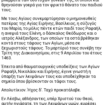
θρηνούσαν γοερά για τον φρικτό θάνατο του παιδιού
τους.
Με τους Αγίους συνεμαρτύρησαν ο μνημονευθείς
πατέρας της Αγίας Ειρήνης, Βασίλειος, η σύζυγός
του Μαρία, το μόλις πέντε ετών παιδί τους Ραφαήλ,
η ανεψιά τους Ελένη, ο δάσκαλος Θεόδωρος και ο
ιατρός Αλέξανδρος, των οποίων τα οστά βρέθηκαν
κοντά στους τάφους των Αγίων, μέσα σε
ξεχωριστούς τάφους. Το μαρτύριό τους συνέβη την
Τρίτη της Διακαινησίμου, στις 9 Απριλίου του έτους
1463.
Έπειτα από θαυματουργικές υποδείξεις των Αγίων
Ραφαήλ, Νικολάου και Ειρήνης, έγινε γνωστή η
ύπαρξη των λειψάνων τους και υποδείχθηκαν τα
σημεία όπου βρίσκονταν οι τάφοι τους.
Απολυτίκιον. Ήχος δ’. Ταχύ προκατάλαβε.
Εν Λέσβω, αθλήσαντες, υπέρ Χριστού του Θεού,
αυτήν ηγιάσατε, τη των Λειψάνων υμών, ευρέσει