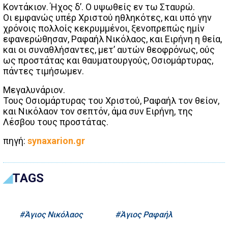
Κοντάκιον. Ήχος δ’. Ο υψωθείς εν τω Σταυρώ.
Οι εμφανώς υπέρ Χριστού ηθληκότες, και υπό γην
χρόνοις πολλοίς κεκρυμμένοι, ξενοπρεπώς ημίν
εφανερώθησαν, Ραφαήλ Νικόλαος, και Ειρήνη η θεία,
και οι συναθλήσαντες, μετ’ αυτών θεοφρόνως, ούς
ως προστάτας και θαυματουργούς, Οσιομάρτυρας,
πάντες τιμήσωμεν.
Μεγαλυνάριον.
Τους Οσιομάρτυρας του Χριστού, Ραφαήλ τον θείον,
και Νικόλαον τον σεπτόν, άμα συν Ειρήνη, της
Λέσβου τους προστάτας.
πηγή:
synaxarion.gr
TAGS
Άγιος Νικόλαος
Άγιος Ραφαήλ