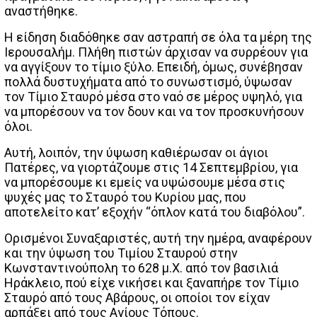
αναστήθηκε.
Η είδηση διαδόθηκε σαν αστραπή σε όλα τα μέρη της
Ιερουσαλήμ. Πλήθη πιστών άρχισαν να συρρέουν για
να αγγίξουν το τίμιο ξύλο. Επειδή, όμως, συνέβησαν
πολλά δυστυχήματα από το συνωστισμό, ύψωσαν
τον Τίμιο Σταυρό μέσα στο ναό σε μέρος υψηλό, για
να μπορέσουν να τον δουν και να τον προσκυνήσουν
όλοι.
Αυτή, λοιπόν, την ύψωση καθιέρωσαν οι άγιοι
Πατέρες, να γιορτάζουμε στις 14 Σεπτεμβρίου, για
να μπορέσουμε κι εμείς να υψώσουμε μέσα στις
ψυχές μας το Σταυρό του Κυρίου μας, που
αποτελείτο κατ’ εξοχήν “όπλον κατά του διαβόλου”.
Ορισμένοι Συναξαριστές, αυτή την ημέρα, αναφέρουν
και την ύψωση του Τιμίου Σταυρού στην
Κωνσταντινούπολη το 628 μ.Χ. από τον βασιλιά
Ηράκλειο, πού είχε νικήσει και ξαναπήρε τον Τίμιο
Σταυρό από τους Αβάρους, οι οποίοι τον είχαν
αρπάξει από τους Αγίους Τόπους.