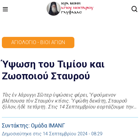
ΑΡΧΙΚΗ
ΑΓΙΟΛΌΓΙΟ - ΒΊΟΙ ΑΓΊΩΝ
ΠΡΟΓΡΑΜΜΑ
Ύψωση του Τιμίου και
ΒΙΝΤΕΟ
Ζωοποιού Σταυρού
ΑΡΘΡΟΓΡΑΦΙΑ
ΑΓΙΟΛΟΓΙΟ - ΒΙΟΙ ΑΓΙΩΝ
Τὰς ἐν λάρυγγι Σῶτερ ὑψώσεις φέρει, Ὑψούμενον
βλέπουσα τὸν Σταυρὸν κτίσις. Ὑψώθη δεκάτῃ, Σταυροῦ
ΕΠΙΚΟΙΝΩΝΙΑ
ξύλον, ἠδὲ τετάρτῃ. Στις 14 Σεπτεμβρίου εορτάζουμε την
Ύψωση του Τιμίου και Ζωοποιού Σταυρού. Το 326 μ.Χ. η
Αγία Ελένη πήγε στην Ιερουσαλήμ για να προσκυνήσει τους
Αγίους Τόπους και να ευχαριστήσει το Θεό για τους
Συντάκτης: Ομάδα ΙΜΑΝΓ
θριάμβους του γιου της Μεγάλου […]
Δημοσιεύτηκε στις 14 Σεπτεμβρίου 2024 - 08:29