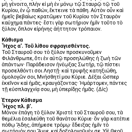
μὴ γένοιτο, πλὴν εἰ μὴ ἐν μόνῳ τῷ Σταυρῷ τῷ τοῦ
Κυρίου, ἐν ᾧ παθών, ἔκτεινε τὰ πάθη. Αὐτὸν οὖν καὶ
ἡμεῖς βεβαίως κρατῶμεν τοῦ Κυρίου τὸν Σταυρὸν
καύχημα πάντες· ἔστι γὰρ σωτήριον ἡμῖν τοῦτο τὸ
ξύλον, ὅπλον εἰρήνης ἀήττητον τρόπαιον.
Κάθισμα
Ἦχος α’. Τοῦ λίθου σφραγισθέντος.
Τοῦ Σταυροῦ σου τὸ ξύλον προσκυνοῦμεν
Φιλάνθρωπε, ὅτι ἐν αὐτῷ προσηλώθης ἡ ζωὴ τῶν
ἁπάντων· Παράδεισον ἠνέῳξας Σωτήρ, τῷ πίστει
προσελθόντι σοι Ληστῇ· καὶ τρυφῆς κατηξιώθη,
ὁμολογῶν σοι, Μνήσθητί μου Κύριε. Δέξαι ὥσπερ
ἐκεῖνον καὶ ἡμᾶς, κραυγάζοντας· Ἡμάρτομεν, πάντες
τῇ εὐσπλαγχνίᾳ σου, μὴ ὑπερίδῃς ἡμᾶς. (Δίς)
Έτερον Κάθισμα
Ἦχος πλ. β’.
Μόνον ἐπάγη τὸ ξύλον Χριστὲ τοῦ Σταυροῦ σου, τὰ
θεμέλια ἐσαλεύθη τοῦ θανάτου Κύριε· ὃν γὰρ κατέπιε
πόθῳ ᾍδης, ἀπήμεσε τρόμῳ· ἔδειξας ἡμῖν τὸ
σωτήριόν σου Ἅγιε, καὶ δοξολογοῦμέν σε, Υἱὲ Θεοῦ,