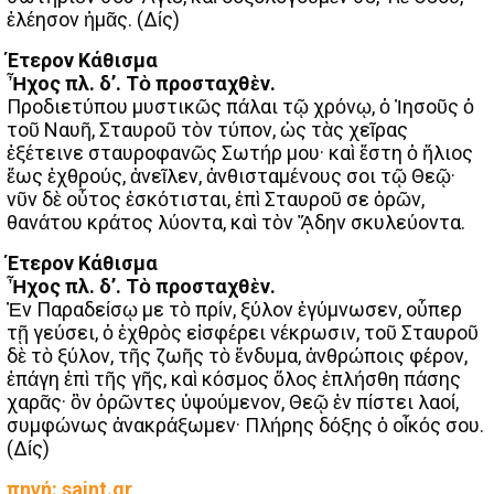
ἐλέησον ἡμᾶς. (Δίς)
Έτερον Κάθισμα
Ἦχος πλ. δ’. Τὸ προσταχθὲν.
Προδιετύπου μυστικῶς πάλαι τῷ χρόνῳ, ὁ Ἰησοῦς ὁ
τοῦ Ναυῆ, Σταυροῦ τὸν τύπον, ὡς τὰς χεῖρας
ἐξέτεινε σταυροφανῶς Σωτήρ μου· καὶ ἔστη ὁ ἥλιος
ἕως ἐχθρούς, ἀνεῖλεν, ἀνθισταμένους σοι τῷ Θεῷ·
νῦν δὲ οὗτος ἐσκότισται, ἐπὶ Σταυροῦ σε ὁρῶν,
θανάτου κράτος λύοντα, καὶ τὸν ᾍδην σκυλεύοντα.
Έτερον Κάθισμα
Ἦχος πλ. δ’. Τὸ προσταχθὲν.
Ἐν Παραδείσῳ με τὸ πρίν, ξύλον ἐγύμνωσεν, οὗπερ
τῇ γεύσει, ὁ ἐχθρὸς εἰσφέρει νέκρωσιν, τοῦ Σταυροῦ
δὲ τὸ ξύλον, τῆς ζωῆς τὸ ἔνδυμα, ἀνθρώποις φέρον,
ἐπάγη ἐπὶ τῆς γῆς, καὶ κόσμος ὅλος ἐπλήσθη πάσης
χαρᾶς· ὃν ὁρῶντες ὑψούμενον, Θεῷ ἐν πίστει λαοί,
συμφώνως ἀνακράξωμεν· Πλήρης δόξης ὁ οἶκός σου.
(Δίς)
πηγή: saint.gr