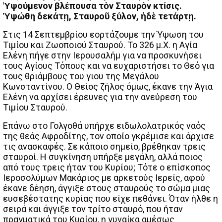
Ὑψούμενον βλέπουσα τὸν Σταυρὸν κτίσις.
Ὑψώθη δεκάτῃ, Σταυροῦ ξύλον, ἠδὲ τετάρτῃ.
Στις 14 Σεπτεμβρίου εορτάζουμε την Ύψωση του
Τιμίου και Ζωοποιού Σταυρού. Το 326 μ.Χ. η Αγία
Ελένη πήγε στην Ιερουσαλήμ για να προσκυνήσει
τους Αγίους Τόπους και να ευχαριστήσει το Θεό για
τους θριάμβους του γιου της Μεγάλου
Κωνσταντίνου. Ο Θείος ζήλος όμως, έκανε την Άγια
Ελένη να αρχίσει έρευνες για την ανεύρεση του
Τιμίου Σταυρού.
Επάνω στο Γολγοθά υπήρχε ειδωλολατρικός ναός
της θεάς Αφροδίτης, τον οποίο γκρέμισε και άρχισε
τις ανασκαφές. Σε κάποιο σημείο, βρέθηκαν τρεις
σταυροί. Η συγκίνηση υπήρξε μεγάλη, αλλά ποιος
από τους τρεις ήταν του Κυρίου; Τότε ο επίσκοπος
Ιεροσολύμων Μακάριος με αρκετούς Ιερείς, αφού
έκανε δέηση, άγγιξε στους σταυρούς το σώμα μιας
ευσεβέστατης κυρίας που είχε πεθάνει. Όταν ήλθε η
σειρά και άγγιξε τον τρίτο σταυρό, που ήταν
πραγματικά του Κυρίου, η γυναίκα αμέσως