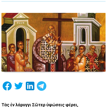
Τὰς ἐν λάρυγγι Σῶτερ ὑψώσεις φέρει,