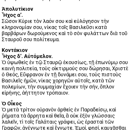
Ἀπολυτίκιον
Ἦχος α’.
Σῶσον Κύριε τὸν λαόν σου καὶ εὐλόγησον τὴν
κληρονομίαν σου, νίκας τοῖς Βασιλεῦσι κατὰ
βαρβάρων δωρούμενος καὶ τὸ σὸν φυλάττων διὰ τοῦ
Σταυροῦ σου πολίτευμα.
Κοντάκιον
Ἦχος δ’. Αὐτόμελον.
Ὁ ὑψωθεὶς ἐν τῷ Σταυρῷ ἑκουσίως, τῇ ἐπωνύμῳ σου
καινὴ πολιτεία, τοὺς οἰκτιρμούς σου δώρησαι, Χριστὲ
ὁ Θεός, Εὔφρανον ἐν τῇ δυνάμει σου, τοὺς πιστοὺς
Βασιλεῖς ἡμῶν, νίκας χορηγῶν αὐτοῖς, κατὰ τῶν
πολεμίων, τὴν συμμαχίαν ἔχοιεν τὴν σήν, ὅπλον
εἰρήνης, ἀήττητον τρόπαιον.
Ὁ Οἶκος
Ὁ μετὰ τρίτον οὐρανὸν ἀρθεὶς ἐν Παραδείσῳ, καὶ
ῥήματα τὰ ἄρρητα καὶ θεῖα, ἃ οὐκ ἐξὸν γλώσσαις
λαλεῖν, τὶ τοῖς Γαλάταις γράφει, ὡς ἐρασταὶ τῶν
Γραφῶν, ἀνέγνωτε καὶ ἔγνωτε. Ἐμοί, φησί, καυχᾶσθαι