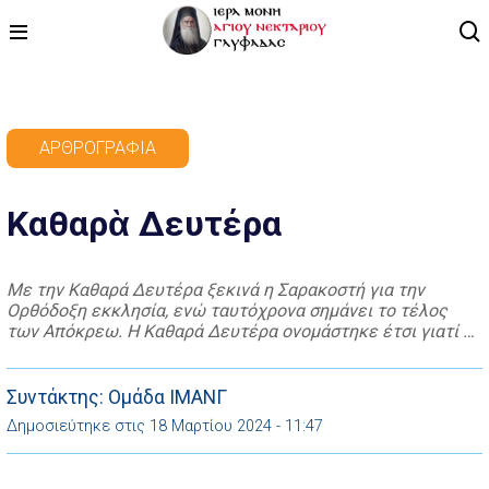
ΑΡΧΙΚΗ
ΑΡΘΡΟΓΡΑΦΊΑ
ΠΡΟΓΡΑΜΜΑ
Καθαρὰ Δευτέρα
ΒΙΝΤΕΟ
ΑΡΘΡΟΓΡΑΦΙΑ
Με την Καθαρά Δευτέρα ξεκινά η Σαρακοστή για την
Ορθόδοξη εκκλησία, ενώ ταυτόχρονα σημάνει το τέλος
ΑΓΙΟΛΟΓΙΟ - ΒΙΟΙ ΑΓΙΩΝ
των Απόκρεω. Η Καθαρά Δευτέρα ονομάστηκε έτσι γιατί οι
Χριστιανοί «καθαρίζονταν» πνευματικά και σωματικά. Είναι
ΕΠΙΚΟΙΝΩΝΙΑ
μέρα νηστείας αλλά και μέρα αργίας για τους Χριστιανούς.
Η νηστεία διαρκεί για 40 μέρες, όσες ήταν και οι μέρες
Συντάκτης: Ομάδα ΙΜΑΝΓ
νηστείας του Χριστού στην […]
Δημοσιεύτηκε στις 18 Μαρτίου 2024 - 11:47