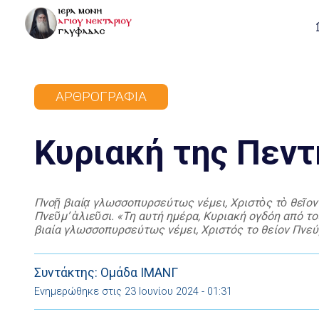
ΑΡΘΡΟΓΡΑΦΊΑ
Κυριακή της Πεν
Πνοῇ βιαίᾳ γλωσσοπυρσεύτως νέμει, Χριστὸς τὸ θεῖον
Πνεῦμ’ ἁλιεῦσι. «Τη αυτή ημέρα, Κυριακή ογδόη από τ
βιαία γλωσσοπυρσεύτως νέμει, Χριστός το θείον Πνεύ
Πνεύμ’ αλιεύσι. Ταις των αγίων Αποστόλων πρεσβείαις
Συντάκτης: Ομάδα ΙΜΑΝΓ
Ενημερώθηκε στις 23 Ιουνίου 2024 - 01:31