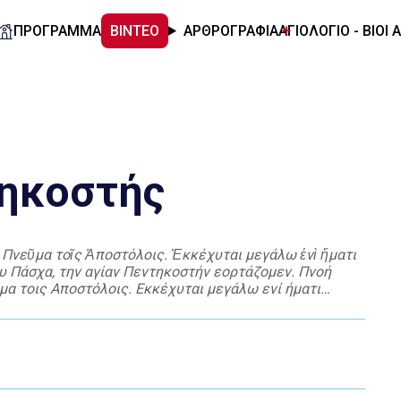
ΠΡΟΓΡΑΜΜΑ
ΒΙΝΤΕΟ
ΑΡΘΡΟΓΡΑΦΙΑ
ΑΓΙΟΛΟΓΙΟ - ΒΙΟΙ 
τηκοστής
 Πνεῦμα τοῖς Ἀποστόλοις. Ἐκκέχυται μεγάλω ἑνὶ ἤματι
ου Πάσχα, την αγίαν Πεντηκοστήν εορτάζομεν. Πνοή
μα τοις Αποστόλοις. Εκκέχυται μεγάλω ενί ήματι
, Χριστέ ο Θεός ημών, ελέησον ημάς. […]