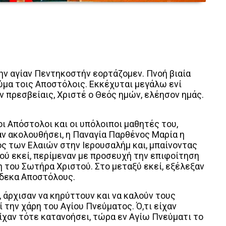
την αγίαν Πεντηκοστήν εορτάζομεν. Πνοή βιαία
μα τοις Αποστόλοις. Εκκέχυται μεγάλω ενί
ν πρεσβείαις, Χριστέ ο Θεός ημών, ελέησον ημάς.
ι Απόστολοι και οι υπόλοιποι μαθητές του,
χαν ακολουθήσει, η Παναγία Παρθένος Μαρία η
ος των Ελαιών στην Ιερουσαλήμ και, μπαίνοντας
ού εκεί, περίμεναν με προσευχή την επιφοίτηση
 του Σωτήρα Χριστού. Στο μεταξύ εκεί, εξέλεξαν
νδεκα Αποστόλους.
 άρχισαν να κηρύττουν και να καλούν τους
 την χάρη του Αγίου Πνεύματος. Ό,τι είχαν
είχαν τότε κατανοήσει, τώρα εν Αγίω Πνεύματι το