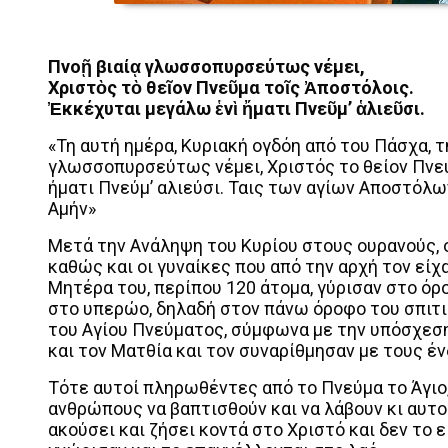
Πνοῇ βιαίᾳ γλωσσοπυρσεύτως νέμει,
Χριστὸς τὸ θεῖον Πνεῦμα τοῖς Ἀποστόλοις.
Ἐκκέχυται μεγάλω ἑνὶ ἤματι Πνεῦμ’ ἁλιεῦσι.
«Τη αυτή ημέρα, Κυριακή ογδόη από του Πάσχα, 
γλωσσοπυρσεύτως νέμει, Χριστός το θείον Πνεύ
ήματι Πνεύμ’ αλιεύσι. Ταις των αγίων Αποστόλω
Αμήν»
Μετά την Ανάληψη του Κυρίου στους ουρανούς, ο
καθώς και οι γυναίκες που από την αρχή τον εί
Μητέρα του, περίπου 120 άτομα, γύρισαν στο όρ
στο υπερώο, δηλαδή στον πάνω όροφο του σπιτι
του Αγίου Πνεύματος, σύμφωνα με την υπόσχεση
και τον Ματθία και τον συναρίθμησαν με τους έ
Τότε αυτοί πληρωθέντες από το Πνεύμα το Άγιο,
ανθρώπους να βαπτισθούν και να λάβουν κι αυτοί
ακούσει και ζήσει κοντά στο Χριστό και δεν το 