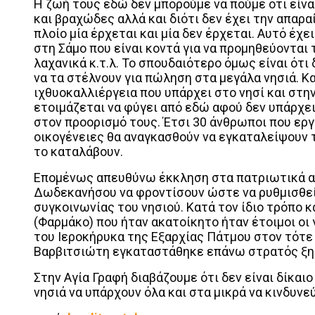
Η ζωή τους εδώ δεν μπορούμε να πούμε ότι είναι
και βραχώδες αλλά και διότι δεν έχει την απαρα
πλοίο μία έρχεται και μία δεν έρχεται. Αυτό έχ
στη Σάμο που είναι κοντά για να προμηθεύονται 
λαχανικά κ.τ.λ. Το σπουδαιότερο όμως είναι ότι
να τα στέλνουν για πώληση στα μεγάλα νησιά. Κα
ιχθυοκαλλιέργεια που υπάρχει στο νησί και στη
ετοιμάζεται να φύγει από εδώ αφού δεν υπάρχε
στον προορισμό τους. Έτσι 30 άνθρωποι που εργ
οικογένειες θα αναγκασθούν να εγκαταλείψουν τ
το καταλάβουν.
Επομένως απευθύνω έκκληση στα πατριωτικά α
Δωδεκανήσου να φροντίσουν ώστε να ρυθμισθεί 
συγκοινωνίας του νησιού. Κατά τον ίδιο τρόπο κ
(Φαρμάκο) που ήταν ακατοίκητο ήταν έτοιμοι οι 
του Ιεροκήρυκα της Εξαρχίας Πάτμου στον τότε
Βαρβιτσιώτη εγκαταστάθηκε επάνω στρατός ξηρά
Στην Αγία Γραφή διαβάζουμε ότι δεν είναι δίκαιο
νησιά να υπάρχουν όλα και στα μικρά να κινδυν