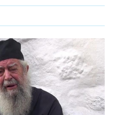
 αυτού. Το Αγαθονήσι […]