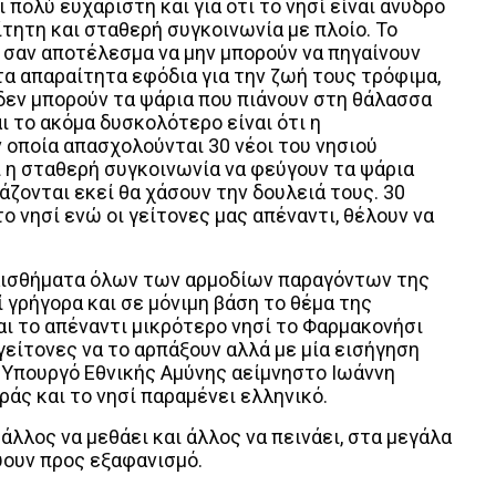
 πολύ ευχάριστη και για ότι το νησί είναι άνυδρο
ίτητη και σταθερή συγκοινωνία με πλοίο. Το
ει σαν αποτέλεσμα να μην μπορούν να πηγαίνουν
τα απαραίτητα εφόδια για την ζωή τους τρόφιμα,
 δεν μπορούν τα ψάρια που πιάνουν στη θάλασσα
ι το ακόμα δυσκολότερο είναι ότι η
ν οποία απασχολούνται 30 νέοι του νησιού
ι η σταθερή συγκοινωνία να φεύγουν τα ψάρια
άζονται εκεί θα χάσουν την δουλειά τους. 30
ο νησί ενώ οι γείτονες μας απέναντι, θέλουν να
ισθήματα όλων των αρμοδίων παραγόντων της
γρήγορα και σε μόνιμη βάση το θέμα της
αι το απέναντι μικρότερο νησί το Φαρμακονήσι
γείτονες να το αρπάξουν αλλά με μία εισήγηση
 Υπουργό Εθνικής Αμύνης αείμνηστο Ιωάννη
ς και το νησί παραμένει ελληνικό.
 άλλος να μεθάει και άλλος να πεινάει, στα μεγάλα
εύουν προς εξαφανισμό.