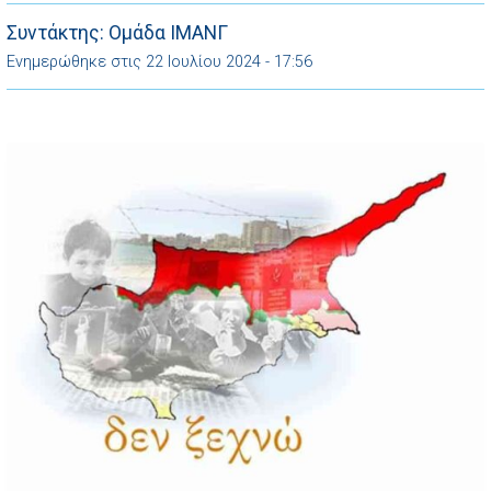
τους στρατιώτες εντόπισε η 74χρονη τότε Κυρία
Ευφροσύνη Προεστού. Τους έκρυψε σε μια μικρή σπηλιά
Συντάκτης: Ομάδα ΙΜΑΝΓ
δίπλα στο σπίτι της και τους φρόντιζε […]
Ενημερώθηκε στις 22 Ιουλίου 2024 - 17:56