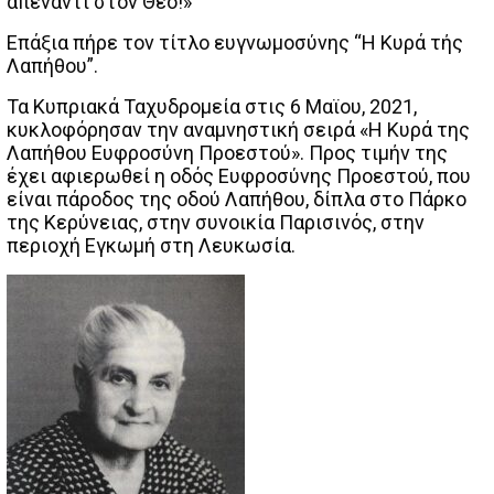
απέναντι στον Θεό!»
Επάξια πήρε τον τίτλο ευγνωμοσύνης “Η Κυρά τής
Λαπήθου”.
Τα Κυπριακά Ταχυδρομεία στις 6 Μαϊου, 2021,
κυκλοφόρησαν την αναμνηστική σειρά «Η Κυρά της
Λαπήθου Ευφροσύνη Προεστού». Προς τιμήν της
έχει αφιερωθεί η οδός Ευφροσύνης Προεστού, που
είναι πάροδος της οδού Λαπήθου, δίπλα στο Πάρκο
της Κερύνειας, στην συνοικία Παρισινός, στην
περιοχή Εγκωμή στη Λευκωσία.