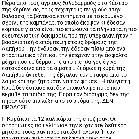
Πέρα από τους άγριους ξυλοδαρμούς στο Κάστρο
της Κερύνειας, τους τεχνητούς πνιγμούς στην
θάλασσα, τα βάναυσα κτυπήματα με το κομμένο
σχοινί της καμπάνας, το οποίο έκοψαν κι έδεσαν
κόμπους για να είναι πιο επώδυνα τα πλήγματα, η πιο
εξευτελιστική δοκιμασία που την υπέβαλαν, ήταν η
βασανιστική διαπόμπεψη στους δρόμους της
Λαπήθου: Την έγδυσαν, την έδεσαν πίσω από ένα
στρατιωτικό τζιπ και την έσερναν στην άσφαλτο
μέχρι που το δέρμα της από τις πληγές έγινε
κατακόκκινο από τα αίματα… Κι όμως η κυρά της
Λαπήθου άντεξε. Της έβγαλαν τον σταυρό από το
λαιμό και της ζητούσαν να τον φτύσει. Η αλύγιστη
Κυρά δεν έσπασε και δεν αποκάλυψε ποτέ που
έκρυβε τα παιδιά της. Παρά τον διασυρμό, δεν της
πήραν ούτε μια λέξη από το στόμα της. ΔΕΝ
ΠΡΟΔΩΣΕ!
Η Κυρά και τα 12 παλικάρια της επέζησαν. Οι
στρατιώτες που γλίτωσε την είχαν σαν δεύτερη
μητέρα τους, σαν προστάτιδα Παναγιά. Ήταν η
πρώτη που φιλούσε τα στέφανα τους όταν