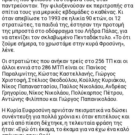
παντρεύονταν. Την φιλοξενούσαν εκ περιτροπής στα
σπίτια τους για μερικές εβδομάδες ο καθένας. Κι
όταν απεβίωσε το 1993 σε ηλικία 90 ετών, οι 12
στρατιώτες, τα παιδιά της, έστησαν την προτομή
της μπροστά στο οδόφραγμα του Λήδρα Πάλας, για
να ατενίζει τον σκλαβωμένο Πενταδάκτυλο. «Το ότι
ζούμε σήμερα, το χρωστάμε στην κυρά Φροσύνη»,
λένε.
Οι στρατιώτες που ανήκαν τρείς στο 256 ΤΠ και οι
άλλοι εννιά στο 286 ΜΤΠ είναι οι: Πανίκος
Παραλιμνίτης, Κώστας Καστελλανής, Γιώργος
Χριστοφή, Στέλιος Θεοδούλου, Κούλλης Κυριάκου,
Νίκος Παπαναστασίου, Παύλος Νικολάου, Ανδρέας
Γρηγορίου, Νίκος Νικολάου, Πολύκαρπος Πέτρου,
Αντώνης Φιλίππου και Γιώργος Παπανικολάου.
Η Κυρία Ευφροσύνη αρνιόταν πεισματικά να δώσει
συνέντευξη για πολλά χρόνια κι όταν επιτέλους και
μετά από πίεση δέχτηκε, η τελευταία φράση της
ήταν: «Εγώ ότι έκαμα, το έκαμα για να έχω ένα καλό