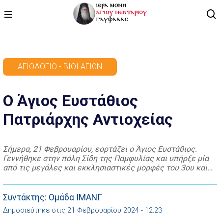
ΑΡΧΙΚΗ
ΑΓΙΟΛΌΓΙΟ - ΒΊΟΙ ΑΓΊΩΝ
ΠΡΟΓΡΑΜΜΑ
Ο Άγιος Ευστάθιος
ΒΙΝΤΕΟ
Πατριάρχης Αντιοχείας
ΑΡΘΡΟΓΡΑΦΙΑ
ΑΓΙΟΛΟΓΙΟ - ΒΙΟΙ ΑΓΙΩΝ
Σήμερα, 21 Φεβρουαρίου, εορτάζει ο Άγιος Ευστάθιος.
Γεννήθηκε στην πόλη Σίδη της Παμφυλίας και υπήρξε μία
ΕΠΙΚΟΙΝΩΝΙΑ
από τις μεγάλες και εκκλησιαστικές μορφές του 3ου και
4ου αιώνα μ.Χ. Άλλοι θεωρούν ότι καταγόταν από τους
Φιλίππους της Μακεδονίας. Ο Μέγας Αθανάσιος
χαρακτηρίζει τον Άγιο Ευστάθιο «άνδρα ομολογητήν».
Συντάκτης: Ομάδα ΙΜΑΝΓ
Τούτο σημαίνει ασφαλώς ότι υπέφερε κατά την διάρκεια
Δημοσιεύτηκε στις 21 Φεβρουαρίου 2024 - 12:23
των […]