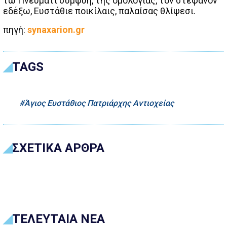
τω Πνεύματι συμφυή, της ομολογίας, τον στέφανον
εδέξω, Ευστάθιε ποικίλαις, παλαίσας θλίψεσι.
πηγή:
synaxarion.gr
TAGS
Άγιος Ευστάθιος Πατριάρχης Αντιοχείας
ΣΧΕΤΙΚΑ ΑΡΘΡΑ
ΤΕΛΕΥΤΑΙΑ ΝΕΑ