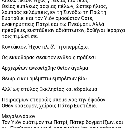
Απολυτίκιον. Ήχος γ’. Θείας πίστεως.
Θείας έμπλεως σοφίας πέλων, ώσπερ ήλιος,
λαμπρός εκλάμπεις, εν τη Συνόδω τη Πρώτη
Ευστάθιε· και τον Υιόν ομοούσιον Όσιε,
ανακηρύττεις Πατρί και τω Πνεύματι. Αλλά
πρέσβευε, ευστάθειαν αδιάπτωτον, δοθήναι Ιεράρχα
τοις τιμώσί σε.
Κοντάκιον. Ήχος πλ. δ’. Τη υπερμάχω.
Ως εκκαθάρας σεαυτόν ενθέοις πράξεσι
Αρχιερέων ανεδείχθης θείον άγαλμα
Θεωρία και αμέμπτω εμπρέπων βίω.
Αλλ’ ως στύλος Εκκλησίας και εδραίωμα
Πειρασμών στερρώς υπέμεινας την έφοδον.
Όθεν κράζομεν, χαίροις Πάτερ Ευστάθιε.
Μεγαλυνάριον.
Τον Υιόν ομότιμον τω Πατρί, Πάτερ δογματίζων, και