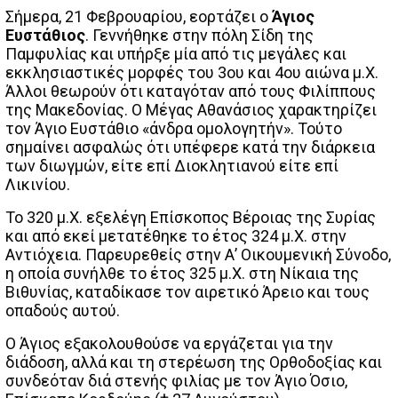
Σήμερα, 21 Φεβρουαρίου, εορτάζει ο
Άγιος
Ευστάθιος
. Γεννήθηκε στην πόλη Σίδη της
Παμφυλίας και υπήρξε μία από τις μεγάλες και
εκκλησιαστικές μορφές του 3ου και 4ου αιώνα μ.Χ.
Άλλοι θεωρούν ότι καταγόταν από τους Φιλίππους
της Μακεδονίας. Ο Μέγας Αθανάσιος χαρακτηρίζει
τον Άγιο Ευστάθιο «άνδρα ομολογητήν». Τούτο
σημαίνει ασφαλώς ότι υπέφερε κατά την διάρκεια
των διωγμών, είτε επί Διοκλητιανού είτε επί
Λικινίου.
Το 320 μ.Χ. εξελέγη Επίσκοπος Βέροιας της Συρίας
και από εκεί μετατέθηκε το έτος 324 μ.Χ. στην
Αντιόχεια. Παρευρεθείς στην Α’ Οικουμενική Σύνοδο,
η οποία συνήλθε το έτος 325 μ.Χ. στη Νίκαια της
Βιθυνίας, καταδίκασε τον αιρετικό Άρειο και τους
οπαδούς αυτού.
Ο Άγιος εξακολουθούσε να εργάζεται για την
διάδοση, αλλά και τη στερέωση της Ορθοδοξίας και
συνδεόταν διά στενής φιλίας με τον Άγιο Όσιο,