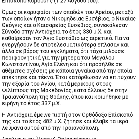
Επίσκοπο Κορδούης († 27 Αυγούστου).
Όμως οι κορυφαίοι των οπαδών του Αρείου, μεταξύ
των οποίων ήταν ο Νικομηδείας Ευσέβιος, ο Νικαίας
Θεόγνις και ο Καισαρείας Ευσέβιος, συνεκάλεσαν
Σύνοδο στην Αντιόχεια το έτος 330 μ.Χ. και
καθαίρεσαν τον Άγιο Ευστάθιο ως αιρετικό. Για να
ενεργήσουν δε αποτελεσματικότερα έπλασαν και
άλλα σε βάρος του εγκλήματα, ότι τάχα μιλούσε
περιφρονητικά για την μητέρα του Μεγάλου
Κωνσταντίνου, Αγία Ελένη και ότι προσήλθε σε
αθέμιτες σχέσεις με κάποια γυναίκα από την οποία
απέκτησε και τέκνο. Έτσι κατόρθωσαν να επιτύχουν
την εξορία του Αγίου, κατά μερικούς στους
Φιλίππους της Μακεδονίας, κατά άλλους δε στην
Τραιανούπολη της Θράκης, όπου και κοιμήθηκε με
ειρήνη το έτος 337 μ.Χ.
Η Αντιόχεια έμεινε πιστή στον Ορθόδοξο Επίσκοπό
της και το έτος 482 μ.Χ. ζήτησε και έλαβε τα ιερά
λείψανα αυτού από την Τραιανούπολη.