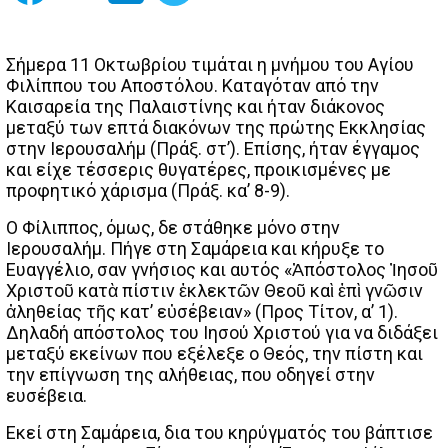
Σήμερα 11 Οκτωβρίου τιμάται η μνήμου του Αγίου
Φιλίππου του Αποστόλου. Καταγόταν από την
Καισαρεία της Παλαιστίνης και ήταν διάκονος
μεταξύ των επτά διακόνων της πρώτης Εκκλησίας
στην Ιερουσαλήμ (Πράξ. στ’). Επίσης, ήταν έγγαμος
και είχε τέσσερις θυγατέρες, προικισμένες με
προφητικό χάρισμα (Πράξ. κα’ 8-9).
Ο Φίλιππος, όμως, δε στάθηκε μόνο στην
Ιερουσαλήμ. Πήγε στη Σαμάρεια και κήρυξε το
Ευαγγέλιο, σαν γνήσιος και αυτός «Ἀπόστολος Ἰησοῦ
Χριστοῦ κατὰ πίστιν ἐκλεκτῶν Θεοῦ καὶ ἐπὶ γνῶσιν
ἀληθείας τῆς κατ’ εὐσέβειαν» (Προς Τίτον, α’ 1).
Δηλαδή απόστολος του Ιησού Χριστού για να διδάξει
μεταξύ εκείνων που εξέλεξε ο Θεός, την πίστη και
την επίγνωση της αλήθειας, που οδηγεί στην
ευσέβεια.
Εκεί στη Σαμάρεια, δια του κηρύγματός του βάπτισε