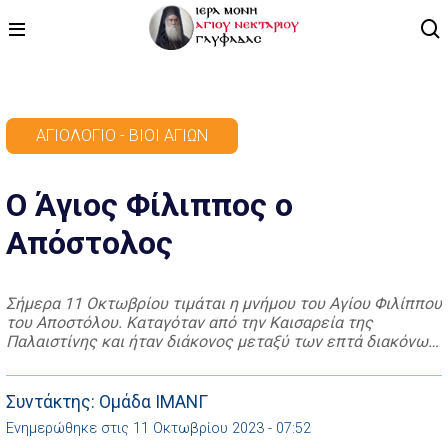
ΑΡΧΙΚΗ
ΑΓΙΟΛΌΓΙΟ - ΒΊΟΙ ΑΓΊΩΝ
ΠΡΟΓΡΑΜΜΑ
Ο Άγιος Φίλιππος ο
ΒΙΝΤΕΟ
Απόστολος
ΑΡΘΡΟΓΡΑΦΙΑ
ΑΓΙΟΛΟΓΙΟ - ΒΙΟΙ ΑΓΙΩΝ
Σήμερα 11 Οκτωβρίου τιμάται η μνήμου του Αγίου Φιλίππου
του Αποστόλου. Καταγόταν από την Καισαρεία της
ΕΠΙΚΟΙΝΩΝΙΑ
Παλαιστίνης και ήταν διάκονος μεταξύ των επτά διακόνων
της πρώτης Εκκλησίας στην Ιερουσαλήμ (Πράξ. στ’).
Επίσης, ήταν έγγαμος και είχε τέσσερις θυγατέρες,
προικισμένες με προφητικό χάρισμα (Πράξ. κα’ 8-9). Ο
Συντάκτης: Ομάδα ΙΜΑΝΓ
Φίλιππος, όμως, δε στάθηκε μόνο στην Ιερουσαλήμ. Πήγε
Ενημερώθηκε στις 11 Οκτωβρίου 2023 - 07:52
στη […]