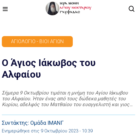
ΑΡΧΙΚΗ
ΑΓΙΟΛΌΓΙΟ - ΒΊΟΙ ΑΓΊΩΝ
ΠΡΟΓΡΑΜΜΑ
Ο Άγιος Ιάκωβος του
ΒΙΝΤΕΟ
Αλφαίου
ΑΡΘΡΟΓΡΑΦΙΑ
ΑΓΙΟΛΟΓΙΟ - ΒΙΟΙ ΑΓΙΩΝ
Σήμερα 9 Οκτωβρίου τιμάται η μνήμη του Αγίου Ιάκωβου
του Αλφαίου. Ήταν ένας από τους δώδεκα μαθητές του
ΕΠΙΚΟΙΝΩΝΙΑ
Κυρίου, αδελφός του Ματθαίου του ευαγγελιστή και γιος
του Αλφαίου. Ο Ιάκωβος, αφού αγωνίστηκε για την αλήθεια
του Χριστού στην Ιερουσαλήμ, έπειτα πήγε και σε άλλες
χώρες για να κηρύξει το Ευαγγέλιο. Εκεί, κατέστρεφε τους
Συντάκτης: Ομάδα ΙΜΑΝΓ
βωμούς των […]
Ενημερώθηκε στις 9 Οκτωβρίου 2023 - 10:39