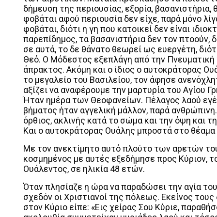
δήμευση της περιουσίας, εξορία, βασανιστήρια, 
φοβάται αφού περιουσία δεν είχε, παρά μόνο λίγα
φοβάται, διότι η γη που κατοικεί δεν είναι ιδιοκ
παρεπίδημος, τα βασανιστήρια δεν τον πτοούν, δ
σε αυτά, το δε θάνατο θεωρεί ως ευεργέτη, διό
Θεό. Ο Μόδεστος εξεπλάγη από την Πνευματική 
άπρακτος. Ακόμη και ο ίδιος ο αυτοκράτορας Ου
το μεγαλείο του Βασιλείου, τον άφησε ανενόχλη
αξίζει να αναφέρουμε την μαρτυρία του Αγίου Γ
Ήταν ημέρα των Θεοφανείων. Πέλαγος λαού εγέμ
βήματος ήταν αγγελική μάλλον, παρά ανθρώπινη.
όρθιος, ακλινής κατά το σώμα και την όψη και τ
Και ο αυτοκράτορας Ουάλης μπροστά στο θέαμα 
Με τον ανεκτίμητο αυτό πλούτο των αρετών του
κοσμημένος με αυτές εξεδήμησε προς Κύριον, το
Ουάλεντος, σε ηλικία 48 ετών.
Όταν πλησίαζε η ώρα να παραδώσει την αγία του
σχεδόν οι Χριστιανοί της πόλεως. Εκείνος του
στον Κύριο είπε: «Εις χείρας Σου Κύριε, παραθήσ