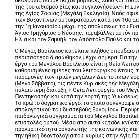
ακολουθία συμμετείχαν μυριάδες λαού και τόσο
της του ωθισμού βίας και συγκλονήσεως». Η Σύ
της Αγίας Σοφίας (Μεγάλη Εκκλησία). Ναός αφι
των Βυζαντινών αυτοκρατόρων κατά τον 10ο αι
την 1η Ιανουαρίου μέχρι της απολύσεως του Ευα
Άγιος Γρηγόριος ο Νύσσης, παραβάλλει αυτόν π
Ηλία και τον Σαμυήλ, τον Απόστολο Παύλο και τ
Ο Μέγας Βασίλειος κατέλιπε πλήθος σπουδαιοτά
περισσότερα διασώθηκαν μέχρι σήμερα. Για την
έργο του Μεγάλου Βασιλείου είναι η Θεία Λειτου
καθορισμένες ημέρες του λειτουργικού έτους: τ
παραμονές των τριών μεγάλων Δεσποτικών εορ
(Μέγα Σάββατο), τις πέντε Κυριακές της Μεγάλ
παλαιότερη διάταξη, η Θεία Λειτουργία του Μεγ
Πεντηκοστής και κατά την εορτή της Υψώσεως 
Το πρώτο δογματικό έργο, το οποίο συνέγραψε ο 
απολογητικού του δυσσεβούς Ευνομίου». Περίφημα
παιδαγωγικά συγγράμματα του Μεγάλου Βασιλείου,
επιστολές αυτού. Μέσα από αυτά καταδεικνύετα
πραγματικότητα οργανωτής της κοινωνικής και 
την ηθική δεοντολογία του, κυρίως στην Αγία Γρ