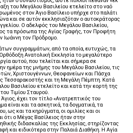
ς ήταν ο συνωστισμός, ώστε πολλοί πέθαναν «εκ
ναξη του Μεγάλου Βασιλείου ετελείτο στο ναό
ερωμένος στον Άγιο Βασίλειο υπήρχε στο παλάτι
ώνα και σε αυτόν εκκλησιαζόταν ο αυτοκράτορας
γγελίου. Ο αδελφός του Μεγάλου Βασιλείου,
ρος τα πρόσωπα της Αγίας Γραφής, τον Προφήτη
ον Ιωάννη τον Πρόδρομο.
των συγγραμμάτων, από τα οποία, ευτυχώς, τα
 Ορθόδοξη Ανατολική Εκκλησία το μεγαλύτερο
ργία αυτού, που τελείται και σήμερα σε
ην ημέρα της μνήμης του Μεγάλου Βασιλείου, τις
τών, Χριστουγέννων, Θεοφανείων και Πάσχα
ης Τεσσαρακοστής και τη Μεγάλη Πέμπτη. Κατά
άλου Βασιλείου ετελείτο και κατά την εορτή της
του Τιμίου Σταυρού.
Άγιος, έχει τον τίτλο «Ανατρεπτικός του
 είναι και τα ασκητικά, τα δογματικά, τα
 ως και τα κηρύγματα, οι ομιλίες και οι
ι ότι ο Μέγας Βασίλειος ήταν στην
ηθικής διδασκαλίας της Εκκλησίας, στηρίζοντας
αφή και ειδικότερα στην Παλαιά Διαθήκη. Η Αγία