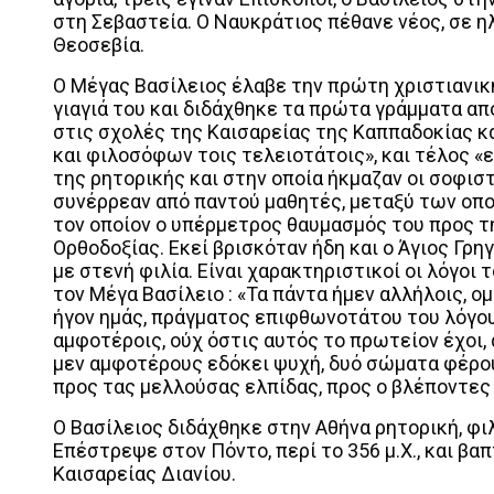
στη Σεβαστεία. Ο Ναυκράτιος πέθανε νέος, σε η
Θεοσεβία.
Ο Μέγας Βασίλειος έλαβε την πρώτη χριστιανικ
γιαγιά του και διδάχθηκε τα πρώτα γράμματα απ
στις σχολές της Καισαρείας της Καππαδοκίας κα
και φιλοσόφων τοις τελειοτάτοις», και τέλος «ε
της ρητορικής και στην οποία ήκμαζαν οι σοφιστ
συνέρρεαν από παντού μαθητές, μεταξύ των οπο
τον οποίον ο υπέρμετρος θαυμασμός του προς τ
Ορθοδοξίας. Εκεί βρισκόταν ήδη και ο Άγιος Γρη
με στενή φιλία. Είναι χαρακτηριστικοί οι λόγοι 
τον Μέγα Βασίλειο : «Τα πάντα ήμεν αλλήλοις, ομ
ήγον ημάς, πράγματος επιφθωνοτάτου του λόγου,
αμφοτέροις, ούχ όστις αυτός το πρωτείον έχοι
μεν αμφοτέρους εδόκει ψυχή, δυό σώματα φέρουσ
προς τας μελλούσας ελπίδας, προς ο βλέποντες 
Ο Βασίλειος διδάχθηκε στην Αθήνα ρητορική, φιλ
Επέστρεψε στον Πόντο, περί το 356 μ.Χ., και β
Καισαρείας Διανίου.