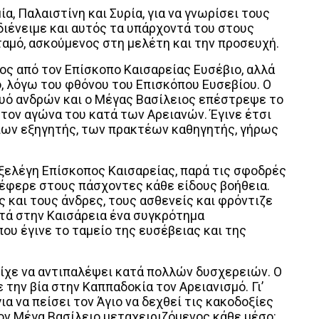
, Παλαιστίνη και Συρία, για να γνωρίσει τους
διένειμε και αυτός τα υπάρχοντά του στους
ταμό, ασκούμενος στη μελέτη και την προσευχή.
ος από τον Επίσκοπο Καισαρείας Ευσέβιο, αλλά
, λόγω του φθόνου του Επισκόπου Ευσεβίου. Ο
υό ανδρών και ο Μέγας Βασίλειος επέστρεψε το
 στον αγώνα του κατά των Αρειανών. Έγινε έτσι
είων εξηγητής, των πρακτέων καθηγητής, γήρως
 εξελέγη Επίσκοπος Καισαρείας, παρά τις σφοδρές
σέφερε στους πάσχοντες κάθε είδους βοήθεια.
ες και τους άνδρες, τους ασθενείς και φρόντιζε
ντά στην Καισάρεια ένα συγκρότημα
ου έγινε το ταμείο της ευσέβειας και της
είχε να αντιπαλέψει κατά πολλών δυσχερειών. Ο
την βία στην Καππαδοκία τον Αρειανισμό. Γι’
για να πείσει τον Άγιο να δεχθεί τις κακοδοξίες
ον Μέγα Βασίλειο μεταχειριζόμενος κάθε μέσο: