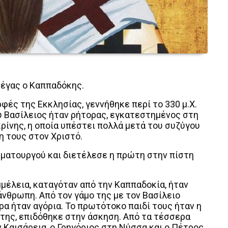
Μέγας ο Καππαδόκης.
φές της Εκκλησίας, γεννήθηκε περί το 330 μ.Χ.
υ Βασίλειος ήταν ρήτορας, εγκατεστημένος στη
ρίνης, η οποία υπέστει πολλά μετά του συζύγου
η τους στον Χριστό.
υματουργού και διετέλεσε η πρώτη στην πίστη
μέλεια, καταγόταν από την Καππαδοκία, ήταν
νθρωπη. Από τον γάμο της με τον Βασίλειο
ρα ήταν αγόρια. Το πρωτότοκο παιδί τους ήταν η
 της, επιδόθηκε στην άσκηση. Από τα τέσσερα
ν Καισάρεια, ο Γρηγόριος στη Νύσσα και ο Πέτρος