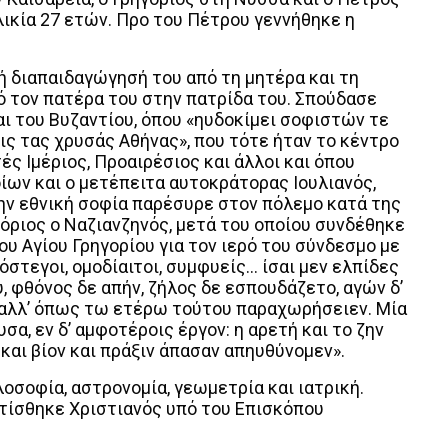
λικία 27 ετών. Προ του Πέτρου γεννήθηκε η
ή διαπαιδαγώγησή του από τη μητέρα και τη
ό τον πατέρα του στην πατρίδα του. Σπούδασε
ι του Βυζαντίου, όπου «ηυδοκίμει σοφιστών τε
ις τας χρυσάς Αθήνας», που τότε ήταν το κέντρο
ές Ιμέριος, Προαιρέσιος και άλλοι και όπου
ίων και ο μετέπειτα αυτοκράτορας Ιουλιανός,
ην εθνική σοφία παρέσυρε στον πόλεμο κατά της
γόριος ο Ναζιανζηνός, μετά του οποίου συνδέθηκε
του Αγίου Γρηγορίου για τον ιερό του σύνδεσμο με
όστεγοι, ομοδίαιτοι, συμφυείς… ίσαι μεν ελπίδες
 φθόνος δε απήν, ζήλος δε εσπουδάζετο, αγών δ’
, αλλ’ όπως τω ετέρω τούτου παραχωρήσειεν. Μία
α, εν δ’ αμφοτέροις έργον: η αρετή και το ζην
και βίον και πράξιν άπασαν απηυθύνομεν».
οσοφία, αστρονομία, γεωμετρία και ιατρική.
απτίσθηκε Χριστιανός υπό του Επισκόπου