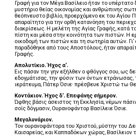
Γραφή για τον Μέγα Βασίλειο ήταν το υπέρτατο 
μυστήριο θείας οικονομίας και ανθρώπινης σωτη
θεόπνευστο βιβλίο, προερχόμενο εκ του Αγίου 
απαραίτητο για την ορθή κατανόηση του περιεχ
διακρίσεως. Η μελέτη της Αγίας Γραφής, κατά το
πίστη και μέσα στην κοινότητα των πιστών. Η 
οικοδομή των πιστών και τη σωτηρία αυτών. Γι’
παραδόθηκε από τους Αποστόλους, ήταν απαραίτ
Γραφής.
Απολυτίκιο. Ήχος α’.
Εις πάσαν την γην εξήλθεν ο φθόγγος σου, ως δε
εδογμάτισας, την φύσιν των όντων ετράνωσας,
ιεράτευμα, Πάτερ Όσιε· πρέσβευε Χριστώ τω Θ
Κοντάκιον. Ήχος δ’. Επεφάνης σήμερον.
Ώφθης βάσις άσειστος τη Εκκλησία, νέμων πάσιν
σοίς δόγμασιν, Ουρανοφάντορ Βασίλειε Όσιε.
Μεγαλυνάριον.
Τον ουρανοφάντορα του Χριστού, μύστην του Δε
Καισαρείας, και Καππαδόκων χώρας, Βασίλειον τ