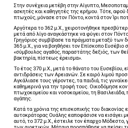
Στην συνέχεια μετέβη στην Αίγυπτο, Μεσοποταμία
ασκητές και καθηγητές της ερήμου. Τότε, αφού 
πτωχούς, μόνασε στον Πόντο, κοντά στον Ίρι πο
Αργότερα το 362 μ.Χ., χειροτονήθηκε πρεσβύτερ
μετά από λίγο αναγκάστηκε να φύγει στον Πόντο
Γρηγόριος συμβίβασε τα πράγματα μεταξύ των δ
365 μ.Χ., για να βοηθήσει τον Επίσκοπο Ευσέβιο
«σύμβουλος αγαθός, παραστάτης δεξιός, των θ
βακτηρία, πίστεως έρεισμα».
Το έτος 370 μ.Χ., μετά το θάνατο του Ευσεβίου,
αντιδράσεις των Αρειανών. Σε καιρό λιμού προ
Αγκάλιασε τους γέροντες, τα παιδιά, τις γυναίκ
καθημερινά για την τροφή τους. Οικοδόμησε κο
πτωχοκομείου και νοσοκομείου, τη Βασιλειάδα, π
αγάπης.
Κατά τα χρόνια της επισκοπικής του διακονίας 
αυτοκράτορας Ουάλης εαποφάσισε να εισάγει με 
αυτό, το 372 μ.Χ., έστειλε τον έπαρχο Μόδεστο, 
των αιρετικών. Μάταια προσπάθησε να πείσει τ