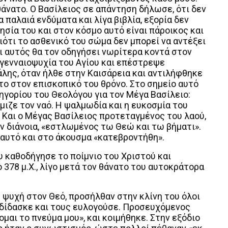
θάνατο. Ο Βασίλειος σε απάντηση δήλωσε, ότι δεν
 παλαιά ενδύματα και λίγα βιβλία, εξορία δεν
τησία του και στον κόσμο αυτό είναι πάροικος και
ιότι το ασθενικό του σώμα δεν μπορεί να αντέξει
τι αυτός θα τον οδηγήσει νωρίτερα κοντά στον
γενναιοψυχία του Αγίου και επέστρεψε
άλης, όταν ήλθε στην Καισάρεια και αντιλήφθηκε
το στον επισκοπικό του θρόνο. Στο σημείο αυτό
ρηγορίου του Θεολόγου για τον Μέγα Βασίλειο:
ιζε τον ναό. Η ψαλμωδία και η ευκοσμία του
 Και ο Μέγας Βασίλειος προτεταγμένος του λαού,
ην διάνοια, «εστλωμένος τω Θεώ και τω βήματι».
αυτό και στο άκουσμα «κατεβροντήθη».
 καθοδήγησε το ποίμνιο του Χριστού και
 378 μ.Χ., λίγο μετά τον θάνατο του αυτοκράτορα
 ψυχή στον Θεό, προσήλθαν στην κλίνη του όλοι
ς δίδασκε και τους ευλογούσε. Προσευχόμενος
ομαι το πνεύμα μου», και κοιμήθηκε. Στην εξόδιο