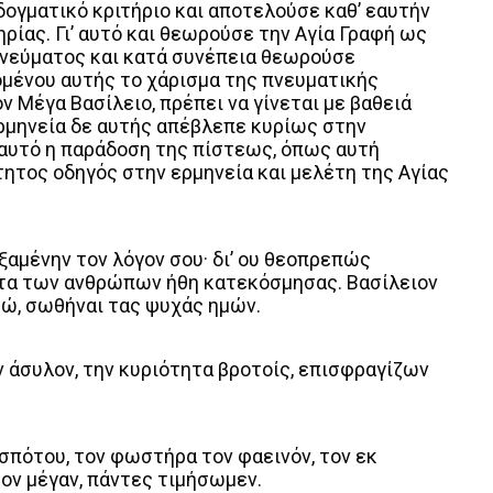
δογματικό κριτήριο και αποτελούσε καθ’ εαυτήν
ρίας. Γι’ αυτό και θεωρούσε την Αγία Γραφή ως
Πνεύματος και κατά συνέπεια θεωρούσε
ομένου αυτής το χάρισμα της πνευματικής
ν Μέγα Βασίλειο, πρέπει να γίνεται με βαθειά
ερμηνεία δε αυτής απέβλεπε κυρίως στην
 αυτό η παράδοση της πίστεως, όπως αυτή
ητος οδηγός στην ερμηνεία και μελέτη της Αγίας
ξαμένην τον λόγον σου· δι’ ου θεοπρεπώς
 τα των ανθρώπων ήθη κατεκόσμησας. Βασίλειον
εώ, σωθήναι τας ψυχάς ημών.
 άσυλον, την κυριότητα βροτοίς, επισφραγίζων
σπότου, τον φωστήρα τον φαεινόν, τον εκ
ον μέγαν, πάντες τιμήσωμεν.