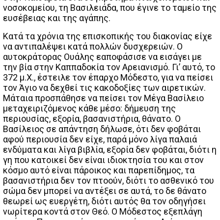
νοσοκομείου, τη Βασιλειάδα, που έγινε το ταμείο της
ευσέβειας και της αγάπης.
Κατά τα χρόνια της επισκοπικής του διακονίας είχε
να αντιπαλέψει κατά πολλών δυσχερειών. Ο
αυτοκράτορας Ουάλης εαποφάσισε να εισάγει με
την βία στην Καππαδοκία τον Αρειανισμό. Γι’ αυτό, το
372 μ.Χ., έστειλε τον έπαρχο Μόδεστο, για να πείσει
τον Άγιο να δεχθεί τις κακοδοξίες των αιρετικών.
Μάταια προσπάθησε να πείσει τον Μέγα Βασίλειο
μεταχειριζόμενος κάθε μέσο: δήμευση της
περιουσίας, εξορία, βασανιστήρια, θάνατο. Ο
Βασίλειος σε απάντηση δήλωσε, ότι δεν φοβάται
αφού περιουσία δεν είχε, παρά μόνο λίγα παλαιά
ενδύματα και λίγα βιβλία, εξορία δεν φοβάται, διότι η
γη που κατοικεί δεν είναι ιδιοκτησία του και στον
κόσμο αυτό είναι πάροικος και παρεπίδημος, τα
βασανιστήρια δεν τον πτοούν, διότι το ασθενικό του
σώμα δεν μπορεί να αντέξει σε αυτά, το δε θάνατο
θεωρεί ως ευεργέτη, διότι αυτός θα τον οδηγήσει
νωρίτερα κοντά στον Θεό. Ο Μόδεστος εξεπλάγη