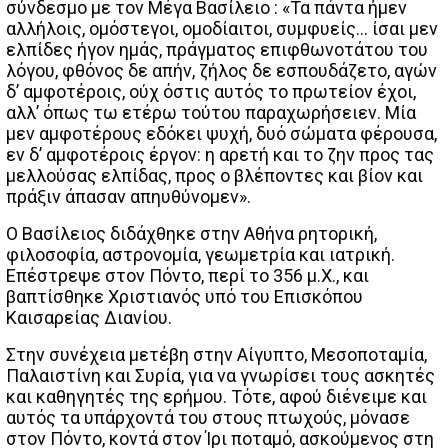
σύνδεσμο με τον Μέγα Βασίλειο : «Τα πάντα ήμεν
αλλήλοις, ομόστεγοι, ομοδίαιτοι, συμφυείς… ίσαι μεν
ελπίδες ήγον ημάς, πράγματος επιφθωνοτάτου του
λόγου, φθόνος δε απήν, ζήλος δε εσπουδάζετο, αγών
δ’ αμφοτέροις, ούχ όστις αυτός το πρωτείον έχοι,
αλλ’ όπως τω ετέρω τούτου παραχωρήσειεν. Μία
μεν αμφοτέρους εδόκει ψυχή, δυό σώματα φέρουσα,
εν δ’ αμφοτέροις έργον: η αρετή και το ζην προς τας
μελλούσας ελπίδας, προς ο βλέποντες και βίον και
πράξιν άπασαν απηυθύνομεν».
Ο Βασίλειος διδάχθηκε στην Αθήνα ρητορική,
φιλοσοφία, αστρονομία, γεωμετρία και ιατρική.
Επέστρεψε στον Πόντο, περί το 356 μ.Χ., και
βαπτίσθηκε Χριστιανός υπό του Επισκόπου
Καισαρείας Διανίου.
Στην συνέχεια μετέβη στην Αίγυπτο, Μεσοποταμία,
Παλαιστίνη και Συρία, για να γνωρίσει τους ασκητές
και καθηγητές της ερήμου. Τότε, αφού διένειμε και
αυτός τα υπάρχοντά του στους πτωχούς, μόνασε
στον Πόντο, κοντά στον Ίρι ποταμό, ασκούμενος στη