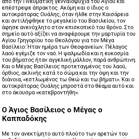
από την Πνευματική γενναιοψυχία του Αγίου και
επέστρεψε άπρακτος. Ακόμη και ο ίδιος ο
αυτοκράτορας Ουάλης, όταν ήλθε στην Καισάρεια
και αντιλήφθηκε το μεγαλείο του Βασιλείου, τον
άφησε ανενόχλητο στον επισκοπικό του θρόνο. Στο
σημείο αυτό αξίζει να αναφέρουμε την μαρτυρία του
Αγίου Γρηγορίου του Θεολόγου για τον Μέγα
Βασίλειο: Ήταν ημέρα των Θεοφανείων. Πέλαγος
λαού εγέμιζε τον ναό. Η ψαλμωδία και η ευκοσμία
του βήματος ήταν αγγελική μάλλον, παρά ανθρώπινη.
Και ο Μέγας Βασίλειος προτεταγμένος του λαού,
όρθιος, ακλινής κατά το σώμα και την όψη και την
διάνοια, «εστλωμένος τω Θεώ και τω βήματι». Και ο
αυτοκράτορας Ουάλης μπροστά στο θέαμα αυτό και
στο άκουσμα «κατεβροντήθη».
Ο Άγιος Βασίλειος ο Μέγας ο
Καππαδόκης
Με τον ανεκτίμητο αυτό πλούτο των αρετών του