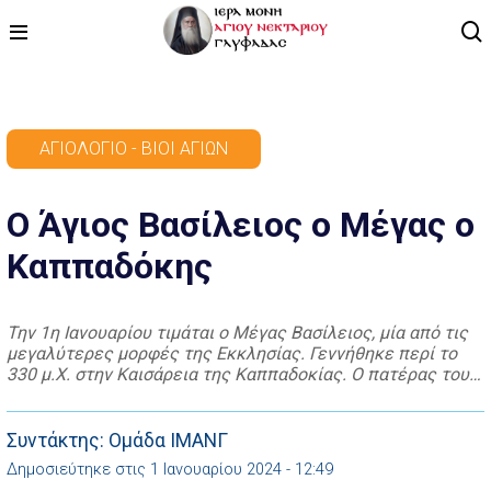
ΑΡΧΙΚΗ
ΑΓΙΟΛΌΓΙΟ - ΒΊΟΙ ΑΓΊΩΝ
ΠΡΟΓΡΑΜΜΑ
Ο Άγιος Βασίλειος ο Μέγας ο
ΒΙΝΤΕΟ
Καππαδόκης
ΑΡΘΡΟΓΡΑΦΙΑ
ΑΓΙΟΛΟΓΙΟ - ΒΙΟΙ ΑΓΙΩΝ
Την 1η Ιανουαρίου τιμάται ο Μέγας Βασίλειος, μία από τις
μεγαλύτερες μορφές της Εκκλησίας. Γεννήθηκε περί το
ΕΠΙΚΟΙΝΩΝΙΑ
330 μ.Χ. στην Καισάρεια της Καππαδοκίας. Ο πατέρας του
Βασίλειος ήταν ρήτορας, εγκατεστημένος στη
Νεοκαισάρεια του Πόντου και ήταν υιός της Μακρίνης, η
οποία υπέστει πολλά μετά του συζύγου της κατά τον
Συντάκτης: Ομάδα ΙΜΑΝΓ
διωγμό του Μαξιμίνου για την πίστη […]
Δημοσιεύτηκε στις 1 Ιανουαρίου 2024 - 12:49