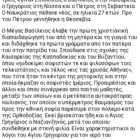
ο Γρηγόριος στη Νύσσα και ο Πέτρος στη Σεβαστεία.
Ο Ναυκράτιος πέθανε νέος, σε ηλικία 27 ετών. Προ
του Πέτρου γεννήθηκε η Θεοσεβία.
Ο Μέγας Βασίλειος έλαβε την πρώτη χριστιανική
διαπαιδαγώγησή του από τη μητέρα και τη γιαγιά του
και διδάχθηκε τα πρώτα γράμματα από τον πατέρα
του στην πατρίδα του. Σπούδασε στις σχολές της
Καισαρείας της Καππαδοκίας και του Βυζαντίου,
όπου «ηυδοκίμει σοφιστών τε και φιλοσόφων τοις
τελειοτάτοις», και τέλος «εις τας χρυσάς Αθήνας»,
που τότε ήταν το κέντρο της ρητορικής και στην
οποία ήκμαζαν οι σοφιστές Ιμέριος, Προαιρέσιος και
άλλοι και όπου συνέρρεαν από παντού μαθητές,
μεταξύ των οποίων και ο μετέπειτα αυτοκράτορας
Ιουλιανός, τον οποίον ο υπέρμετρος θαυμασμός του
προς την εθνική σοφία παρέσυρε στον πόλεμο κατά
της Ορθοδοξίας. Εκεί βρισκόταν ήδη και ο Άγιος
Γρηγόριος ο Ναζιανζηνός, μετά του οποίου
συνδέθηκε με στενή φιλία. Είναι χαρακτηριστικοί οι
λόγοι του Αγίου Γρηγορίου για τον ιερό του