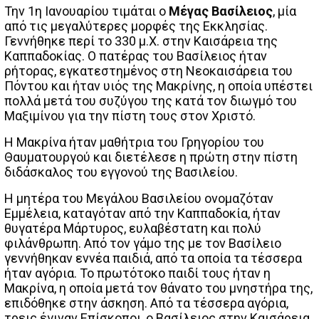
Την 1η Ιανουαρίου τιμάται ο
Μέγας Βασίλειος
, μία
από τις μεγαλύτερες μορφές της Εκκλησίας.
Γεννήθηκε περί το 330 μ.Χ. στην Καισάρεια της
Καππαδοκίας. Ο πατέρας του Βασίλειος ήταν
ρήτορας, εγκατεστημένος στη Νεοκαισάρεια του
Πόντου και ήταν υιός της Μακρίνης, η οποία υπέστει
πολλά μετά του συζύγου της κατά τον διωγμό του
Μαξιμίνου για την πίστη τους στον Χριστό.
Η Μακρίνα ήταν μαθήτρια του Γρηγορίου του
Θαυματουργού και διετέλεσε η πρώτη στην πίστη
διδάσκαλος του εγγονού της Βασιλείου.
Η μητέρα του Μεγάλου Βασιλείου ονομαζόταν
Εμμέλεια, καταγόταν από την Καππαδοκία, ήταν
θυγατέρα Μάρτυρος, ευλαβέστατη και πολύ
φιλάνθρωπη. Από τον γάμο της με τον Βασίλειο
γεννήθηκαν εννέα παιδιά, από τα οποία τα τέσσερα
ήταν αγόρια. Το πρωτότοκο παιδί τους ήταν η
Μακρίνα, η οποία μετά τον θάνατο του μνηστήρα της,
επιδόθηκε στην άσκηση. Από τα τέσσερα αγόρια,
τρεις έγιναν Επίσκοποι, ο Βασίλειος στην Καισάρεια,