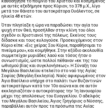
καθοδήγησε το ποίμνιο του Χριστού και κοσμημένος
με αυτές εξεδήμησε προς Κύριον, το 378 μ.Χ., λίγο
μετά τον θάνατο του αυτοκράτορα Ουάλεντος, σε
ηλικία 48 ετών.
Όταν πλησίαζε η ώρα να παραδώσει την αγία του
ψυχή στον Θεό, προσήλθαν στην κλίνη του όλοι
σχεδόν οι Χριστιανοί της πόλεως. Εκείνος τους
δίδασκε και τους ευλογούσε. Προσευχόμενος στον
Κύριο είπε: «Εις χείρας Σου Κύριε, παραθήσομαι το
πνεύμα μου», και κοιμήθηκε. Στην εξόδιο ακολουθία
συμμετείχαν μυριάδες λαού και τόσος ήταν ο
συνωστισμός, ώστε πολλοί πέθαναν «εκ της του
ωθισμού βίας και συγκλονήσεως». Η Σύναξη του
Μεγάλου Βασιλείου ετελείτο στο ναό της Αγίας
Σοφίας (Μεγάλη Εκκλησία). Ναός αφιερωμένος στον
Άγιο Βασίλειο υπήρχε στο παλάτι των Βυζαντινών
αυτοκρατόρων κατά τον 10ο αιώνα και σε αυτόν
εκκλησιαζόταν ο αυτοκράτορας την 1η Ιανουαρίου
μέχρι της απολύσεως του Ευαγγελίου. Ο αδελφός
του Μεγάλου Βασιλείου, Άγιος Γρηγόριος ο Νύσσης,
παραβάλλει αυτόν προς τα πρόσωπα της Αγίας