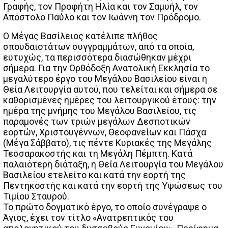
Γραφής, τον Προφήτη Ηλία και τον Σαμυήλ, τον
Απόστολο Παύλο και τον Ιωάννη τον Πρόδρομο.
Ο Μέγας Βασίλειος κατέλιπε πλήθος
σπουδαιοτάτων συγγραμμάτων, από τα οποία,
ευτυχώς, τα περισσότερα διασώθηκαν μέχρι
σήμερα. Για την Ορθόδοξη Ανατολική Εκκλησία το
μεγαλύτερο έργο του Μεγάλου Βασιλείου είναι η
Θεία Λειτουργία αυτού, που τελείται και σήμερα σε
καθορισμένες ημέρες του λειτουργικού έτους: την
ημέρα της μνήμης του Μεγάλου Βασιλείου, τις
παραμονές των τριών μεγάλων Δεσποτικών
εορτών, Χριστουγέννων, Θεοφανείων και Πάσχα
(Μέγα Σάββατο), τις πέντε Κυριακές της Μεγάλης
Τεσσαρακοστής και τη Μεγάλη Πέμπτη. Κατά
παλαιότερη διάταξη, η Θεία Λειτουργία του Μεγάλου
Βασιλείου ετελείτο και κατά την εορτή της
Πεντηκοστής και κατά την εορτή της Υψώσεως του
Τιμίου Σταυρού.
Το πρώτο δογματικό έργο, το οποίο συνέγραψε ο
Άγιος, έχει τον τίτλο «Ανατρεπτικός του