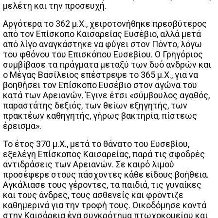
μελέτη και την προσευχή.
Αργότερα το 362 μ.Χ., χειροτονήθηκε πρεσβύτερος
από τον Επίσκοπο Καισαρείας Ευσέβιο, αλλά μετά
από λίγο αναγκάστηκε να φύγει στον Πόντο, λόγω
του φθόνου του Επισκόπου Ευσεβίου. Ο Γρηγόριος
συμβίβασε τα πράγματα μεταξύ των δυό ανδρών και
ο Μέγας Βασίλειος επέστρεψε το 365 μ.Χ., για να
βοηθήσει τον Επίσκοπο Ευσέβιο στον αγώνα του
κατά των Αρειανών. Έγινε έτσι «σύμβουλος αγαθός,
παραστάτης δεξιός, των θείων εξηγητής, των
πρακτέων καθηγητής, γήρως βακτηρία, πίστεως
έρεισμα».
Το έτος 370 μ.Χ., μετά το θάνατο του Ευσεβίου,
εξελέγη Επίσκοπος Καισαρείας, παρά τις σφοδρές
αντιδράσεις των Αρειανών. Σε καιρό λιμού
προσέφερε στους πάσχοντες κάθε είδους βοήθεια.
Αγκάλιασε τους γέροντες, τα παιδιά, τις γυναίκες
και τους άνδρες, τους ασθενείς και φρόντιζε
καθημερινά για την τροφή τους. Οικοδόμησε κοντά
στην Καισάρεια ένα συγκρότημα πτωχοκομείου και