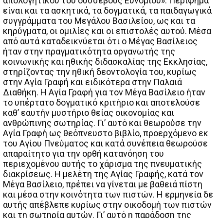
απολογητικού του δυσσεβούς Ευνομίου». Περίφημα
είναι και τα ασκητικά, τα δογματικά, τα παιδαγωγικά
συγγράμματα του Μεγάλου Βασιλείου, ως και τα
κηρύγματα, οι ομιλίες και οι επιστολές αυτού. Μέσα
από αυτά καταδεικνύεται ότι ο Μέγας Βασίλειος
ήταν στην πραγματικότητα οργανωτής της
κοινωνικής και ηθικής διδασκαλίας της Εκκλησίας,
στηρίζοντας την ηθική δεοντολογία του, κυρίως
στην Αγία Γραφή και ειδικότερα στην Παλαιά
Διαθήκη. Η Αγία Γραφή για τον Μέγα Βασίλειο ήταν
το υπέρτατο δογματικό κριτήριο και αποτελούσε
καθ’ εαυτήν μυστήριο θείας οικονομίας και
ανθρώπινης σωτηρίας. Γι’ αυτό και θεωρούσε την
Αγία Γραφή ως θεόπνευστο βιβλίο, προερχόμενο εκ
του Αγίου Πνεύματος και κατά συνέπεια θεωρούσε
απαραίτητο για την ορθή κατανόηση του
περιεχομένου αυτής το χάρισμα της πνευματικής
διακρίσεως. Η μελέτη της Αγίας Γραφής, κατά τον
Μέγα Βασίλειο, πρέπει να γίνεται με βαθειά πίστη
και μέσα στην κοινότητα των πιστών. Η ερμηνεία δε
αυτής απέβλεπε κυρίως στην οικοδομή των πιστών
και τη σωτηρία αυτών. Γι’ αυτό η παράδοση της