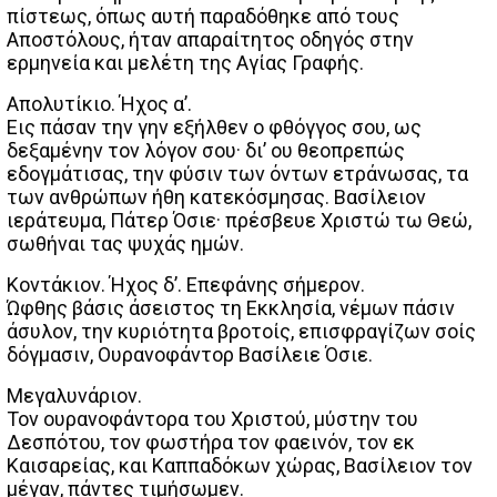
πίστεως, όπως αυτή παραδόθηκε από τους
Αποστόλους, ήταν απαραίτητος οδηγός στην
ερμηνεία και μελέτη της Αγίας Γραφής.
Απολυτίκιο. Ήχος α’.
Εις πάσαν την γην εξήλθεν ο φθόγγος σου, ως
δεξαμένην τον λόγον σου· δι’ ου θεοπρεπώς
εδογμάτισας, την φύσιν των όντων ετράνωσας, τα
των ανθρώπων ήθη κατεκόσμησας. Βασίλειον
ιεράτευμα, Πάτερ Όσιε· πρέσβευε Χριστώ τω Θεώ,
σωθήναι τας ψυχάς ημών.
Κοντάκιον. Ήχος δ’. Επεφάνης σήμερον.
Ώφθης βάσις άσειστος τη Εκκλησία, νέμων πάσιν
άσυλον, την κυριότητα βροτοίς, επισφραγίζων σοίς
δόγμασιν, Ουρανοφάντορ Βασίλειε Όσιε.
Μεγαλυνάριον.
Τον ουρανοφάντορα του Χριστού, μύστην του
Δεσπότου, τον φωστήρα τον φαεινόν, τον εκ
Καισαρείας, και Καππαδόκων χώρας, Βασίλειον τον
μέγαν, πάντες τιμήσωμεν.