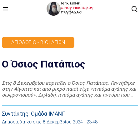
ΑΡΧΙΚΗ
ΑΓΙΟΛΌΓΙΟ - ΒΊΟΙ ΑΓΊΩΝ
ΠΡΟΓΡΑΜΜΑ
Ο Όσιος Πατάπιος
ΒΙΝΤΕΟ
ΑΡΘΡΟΓΡΑΦΙΑ
Στις 8 Δεκεμβρίου εορτάζει ο Όσιος Πατάπιος. Γεννήθηκε
στην Αίγυπτο και από μικρό παιδί είχε «πνεύμα αγάπης και
ΑΓΙΟΛΟΓΙΟ - ΒΙΟΙ ΑΓΙΩΝ
σωφρονισμού». Δηλαδή, πνεύμα αγάπης και πνεύμα που
σωφρονίζει, ώστε φρόνιμα και συνετά να κυβερνά τον
ΕΠΙΚΟΙΝΩΝΙΑ
εαυτό του, αποφεύγοντας κάθε ηθική παρεκτροπή,
διατηρώντας την αγνότητα, αλλά συγχρόνως
Συντάκτης: Ομάδα ΙΜΑΝΓ
παραδειγμάτιζε και τους συνανθρώπους του. Και αυτό το
Δημοσιεύτηκε στις 8 Δεκεμβρίου 2024 - 23:48
απέδειξε ακόμα περισσότερο, […]