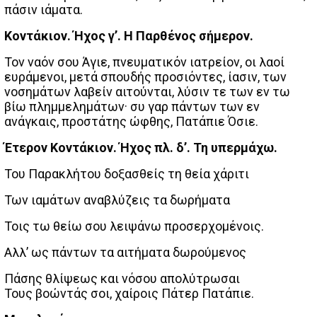
πάσιν ιάματα.
Κοντάκιον. Ήχος γ’. Η Παρθένος σήμερον.
Τον ναόν σου Άγιε, πνευματικόν ιατρείον, οι λαοί
ευράμενοι, μετά σπουδής προσιόντες, ίασιν, των
νοσημάτων λαβείν αιτούνται, λύσιν τε των εν τω
βίω πλημμελημάτων· συ γαρ πάντων των εν
ανάγκαις, προστάτης ώφθης, Πατάπιε Όσιε.
Έτερον Κοντάκιον. Ήχος πλ. δ’. Τη υπερμάχω.
Του Παρακλήτου δοξασθείς τη θεία χάριτι
Των ιαμάτων αναβλύζεις τα δωρήματα
Τοις τω θείω σου λειψάνω προσερχομένοις.
Αλλ’ ως πάντων τα αιτήματα δωρούμενος
Πάσης θλίψεως και νόσου απολύτρωσαι
Τους βοώντάς σοι, χαίροις Πάτερ Πατάπιε.