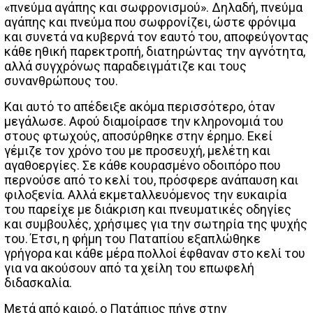
«πνεύμα αγάπης και σωφρονισμού». Δηλαδή, πνεύμα
αγάπης και πνεύμα που σωφρονίζει, ώστε φρόνιμα
και συνετά να κυβερνά τον εαυτό του, αποφεύγοντας
κάθε ηθική παρεκτροπή, διατηρώντας την αγνότητα,
αλλά συγχρόνως παραδειγμάτιζε και τους
συνανθρώπους του.
Και αυτό το απέδειξε ακόμα περισσότερο, όταν
μεγάλωσε. Αφού διαμοίρασε την κληρονομιά του
στους φτωχούς, αποσύρθηκε στην έρημο. Εκεί
γέμιζε τον χρόνο του με προσευχή, μελέτη και
αγαθοεργίες. Σε κάθε κουρασμένο οδοιπόρο που
περνούσε από το κελί του, πρόσφερε ανάπαυση και
φιλοξενία. Αλλά εκμεταλλευόμενος την ευκαιρία
του παρείχε με διάκριση και πνευματικές οδηγίες
και συμβουλές, χρήσιμες για την σωτηρία της ψυχής
του. Έτσι, η φήμη του Παταπίου εξαπλώθηκε
γρήγορα και κάθε μέρα πολλοί έφθαναν στο κελί του
για να ακούσουν από τα χείλη του επωφελή
διδασκαλία.
Μετά από καιρό, ο Πατάπιος πήγε στην