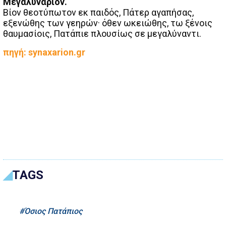
Μεγαλυνάριον.
Βίον θεοτύπωτον εκ παιδός, Πάτερ αγαπήσας,
εξενώθης των γεηρών· όθεν ωκειώθης, τω ξένοις
θαυμασίοις, Πατάπιε πλουσίως σε μεγαλύναντι.
πηγή: synaxarion.gr
TAGS
Όσιος Πατάπιος