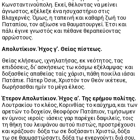
Κωνσταντινούπολη. Εκεί, θέλοντας να μείνει
άγνωστος, εξέλεξε ένα ησυχαστήριο στις
Βλαχερνές. Όμως, η ταπεινή και καθαρή ζωή του
Παταπίου, τον αξίωσε να θαυματουργεί. Έτσι και
πάλι έγινε γνωστός και πέθανε θεραπεύοντας
αρρώστους.
Απολυτίκιον. Ήχος γ’. Θείας πίστεως.
Θείας κλήσεως, ιχνηλατήσας, εκ νεότητος, τας
επιδόσεις, δι’ ασκήσεως τω κόσμω εξέλαμψας· και
δοξασθείς απαθείας ταίς χάρισι, πάθη ποικίλα ιάσαι
Πατάπιε. Πάτερ Όσιε, Χριστόν τον Θεόν ικέτευε,
δωρήσασθαι ημίν το μέγα έλεος.
Έτερον Απολυτίκιον. Ήχος α’. Της ερήμου πολίτης.
Λουτρακίου το κλέος, Κορινθίας το καύχημα, και των
αρετών το δοχείον, θεοφόρον Πατάπιον, τιμήσωμεν
εν ύμνοις ιεροίς· ιάσεις γαρ παρέχει δαψιλείς, τοις
τη θήκη του λειψάνου αυτού πιστώς, προστρέχουσι
και κράζουσι· δόξα τω σε δοξάσαντι Χριστώ, δόξα
τω σε θαυμαστώσαντι, δόξα τω ενεργούντι διά σου,