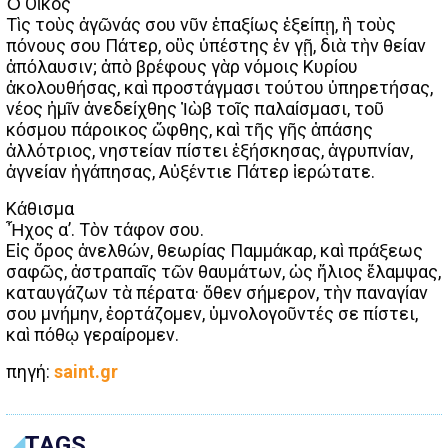
Ὁ Οἶκος
Τὶς τοὺς ἀγῶνάς σου νῦν ἐπαξίως ἐξείπῃ, ἢ τοὺς
πόνους σου Πάτερ, οὓς ὑπέστης ἐν γῇ, διὰ τὴν θείαν
ἀπόλαυσιν; ἀπὸ βρέφους γὰρ νόμοις Κυρίου
ἀκολουθήσας, καὶ προστάγμασι τούτου ὑπηρετήσας,
νέος ἡμῖν ἀνεδείχθης Ἰὼβ τοῖς παλαίσμασι, τοῦ
κόσμου πάροικος ὤφθης, καὶ τῆς γῆς ἀπάσης
ἀλλότριος, νηστείαν πίστει ἐξήσκησας, ἀγρυπνίαν,
ἁγνείαν ἠγάπησας, Αὐξέντιε Πάτερ ἱερώτατε.
Κάθισμα
Ἦχος α’. Τὸν τάφον σου.
Εἰς ὄρος ἀνελθών, θεωρίας Παμμάκαρ, καὶ πράξεως
σαφῶς, ἀστραπαῖς τῶν θαυμάτων, ὡς ἥλιος ἔλαμψας,
καταυγάζων τὰ πέρατα· ὅθεν σήμερον, τὴν παναγίαν
σου μνήμην, ἑορτάζομεν, ὑμνολογοῦντές σε πίστει,
καὶ πόθῳ γεραίρομεν.
πηγή:
saint.gr
TAGS