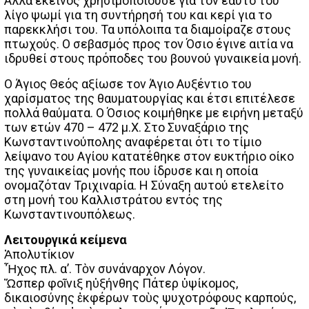
Αλλά εκείνος χρησιμοποιούσε για τον εαυτό του
λίγο ψωμί για τη συντήρησή του και κερί για το
παρεκκλήσι του. Τα υπόλοιπα τα διαμοίραζε στους
πτωχούς. Ο σεβασμός προς τον Όσιο έγινε αιτία να
ιδρυθεί στους πρόποδες του βουνού γυναικεία μονή.
Ο Άγιος Θεός αξίωσε τον Άγιο Αυξέντιο του
χαρίσματος της θαυματουργίας και έτσι επιτέλεσε
πολλά θαύματα. Ο Όσιος κοιμήθηκε με ειρήνη μεταξύ
των ετών 470 – 472 μ.Χ. Στο Συναξάριο της
Κωνσταντινούπολης αναφέρεται ότι το τίμιο
λείψανο του Αγίου κατατέθηκε στον ευκτήριο οίκο
της γυναικείας μονής που ίδρυσε και η οποία
ονομαζόταν Τριχιναρία. Η Σύναξη αυτού ετελείτο
στη μονή του Καλλιστράτου εντός της
Κωνσταντινουπόλεως.
Λειτουργικά κείμενα
Ἀπολυτίκιον
Ἦχος πλ. α’. Τὸν συνάναρχον Λόγον.
Ὥσπερ φοῖνιξ ηὐξήνθης Πάτερ ὑψίκομος,
δικαιοσύνης ἐκφέρων τοὺς ψυχοτρόφους καρπούς,