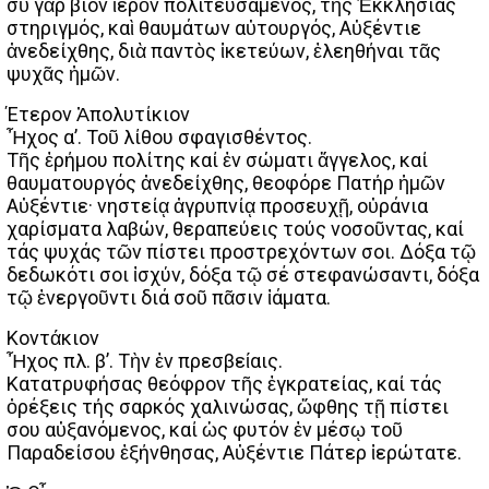
σὺ γὰρ βίον ἱερὸν πολιτευσάμενος, τῆς Ἐκκλησίας
στηριγμός, καὶ θαυμάτων αὐτουργός, Αὐξέντιε
ἀνεδείχθης, διὰ παντὸς ἱκετεύων, ἐλεηθήναι τᾶς
ψυχᾶς ἠμῶν.
Έτερον Ἀπολυτίκιον
Ἦχος α’. Τοῦ λίθου σφαγισθέντος.
Τῆς ἐρήμου πολίτης καί ἐν σώματι ἄγγελος, καί
θαυματουργός ἀνεδείχθης, θεοφόρε Πατήρ ἡμῶν
Αὐξέντιε· νηστείᾳ ἀγρυπνίᾳ προσευχῇ, οὐράνια
χαρίσματα λαβών, θεραπεύεις τούς νοσοῦντας, καί
τάς ψυχάς τῶν πίστει προστρεχόντων σοι. Δόξα τῷ
δεδωκότι σοι ἰσχύν, δόξα τῷ σέ στεφανώσαντι, δόξα
τῷ ἐνεργοῦντι διά σοῦ πᾶσιν ἰάματα.
Κοντάκιον
Ἦχος πλ. β’. Τὴν ἐν πρεσβείαις.
Κατατρυφήσας θεόφρον τῆς ἐγκρατείας, καί τάς
ὀρέξεις τής σαρκός χαλινώσας, ὤφθης τῇ πίστει
σου αὐξανόμενος, καί ὡς φυτόν ἐν μέσῳ τοῦ
Παραδείσου ἐξήνθησας, Αὐξέντιε Πάτερ ἱερώτατε.