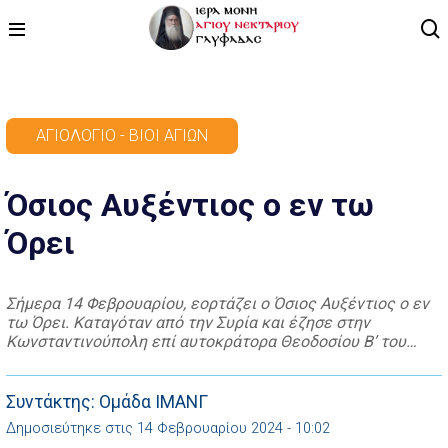
ΑΡΧΙΚΗ
ΑΓΙΟΛΌΓΙΟ - ΒΊΟΙ ΑΓΊΩΝ
ΠΡΟΓΡΑΜΜΑ
Όσιος Αυξέντιος ο εν τω
ΒΙΝΤΕΟ
Όρει
ΑΡΘΡΟΓΡΑΦΙΑ
ΑΓΙΟΛΟΓΙΟ - ΒΙΟΙ ΑΓΙΩΝ
Σήμερα 14 Φεβρουαρίου, εορτάζει ο Όσιος Αυξέντιος ο εν
τω Όρει. Καταγόταν από την Συρία και έζησε στην
ΕΠΙΚΟΙΝΩΝΙΑ
Κωνσταντινούπολη επί αυτοκράτορα Θεοδοσίου Β’ του
Μικρού (408 – 450 μ.Χ.) και κατείχε το αξίωμα του
σχολαρίου του στρατηλάτου. Η φιλήσυχη και φιλομόναχη
διάθεσή του και η αγάπη του για τον ασκητικό βίο, τον
Συντάκτης: Ομάδα ΙΜΑΝΓ
οδήγησε στο να […]
Δημοσιεύτηκε στις 14 Φεβρουαρίου 2024 - 10:02