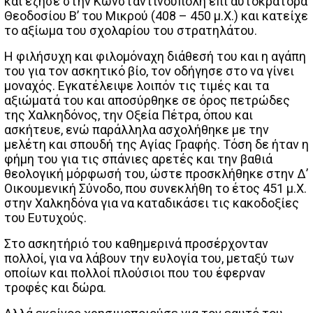
και έζησε στην Κωνσταντινούπολη επί αυτοκράτορα
Θεοδοσίου Β’ του Μικρού (408 – 450 μ.Χ.) και κατείχε
το αξίωμα του σχολαρίου του στρατηλάτου.
Η φιλήσυχη και φιλομόναχη διάθεσή του και η αγάπη
του για τον ασκητικό βίο, τον οδήγησε στο να γίνει
μοναχός. Εγκατέλειψε λοιπόν τις τιμές και τα
αξιώματά του και αποσύρθηκε σε όρος πετρώδες
της Χαλκηδόνος, την Οξεία Πέτρα, όπου και
ασκήτευε, ενώ παράλληλα ασχολήθηκε με την
μελέτη και σπουδή της Αγίας Γραφής. Τόση δε ήταν η
φήμη του για τις σπάνιες αρετές και την βαθιά
θεολογική μόρφωσή του, ώστε προσκλήθηκε στην Δ’
Οικουμενική Σύνοδο, που συνεκλήθη το έτος 451 μ.Χ.
στην Χαλκηδόνα για να καταδικάσει τις κακοδοξίες
του Ευτυχούς.
Στο ασκητήριό του καθημερινά προσέρχονταν
πολλοί, για να λάβουν την ευλογία του, μεταξύ των
οποίων και πολλοί πλούσιοι που του έφερναν
τροφές και δώρα.