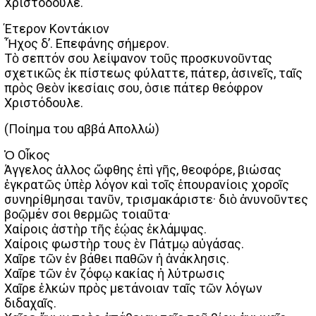
Χριστόδουλε.
Έτερον Κοντάκιον
Ἦχος δ’. Επεφάνης σήμερον.
Τὸ σεπτόν σου λείψανον τοῦς προσκυνοῦντας
σχετικῶς ἐκ πίστεως φύλαττε, πάτερ, ἀσινεῖς, ταῖς
πρὸς Θεὸν ἱκεσίαις σου, ὁσιε πάτερ θεόφρον
Χριστόδουλε.
(Ποίημα του αββά Απολλώ)
Ὁ Οἶκος
Άγγελος ἀλλος ὤφθης ἐπὶ γῆς, θεοφόρε, βιώσας
ἐγκρατῶς ὑπὲρ λόγον καὶ τοῖς ἐπουρανίοις χοροῖς
συνηρίθμησαι τανῦν, τρισμακάριστε· διὸ ἀνυνοῦντες
βοῷμέν σοι θερμῶς τοιαῦτα·
Χαίροις ἀστὴρ τῆς ἐῴας ἑκλάμψας.
Χαίροις φωστὴρ τους ὲν Πάτμῳ αὐγάσας.
Χαῖρε τῶν ἑν βάθει παθῶν ἡ ἀνάκλησις.
Χαῖρε τῶν ἐν ζόφῳ κακίας ἡ λύτρωσις
Χαῖρε ἐλκών πρὸς μετάνοιαν ταῖς τῶν λόγων
διδαχαῖς.