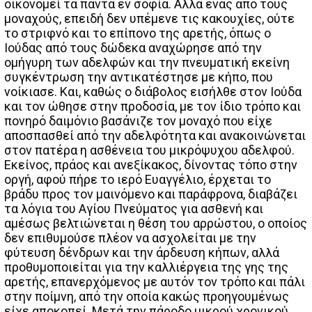
οικονομεί τα πάντα εν σοφία. Αλλά ένας από τους
μοναχούς, επειδή δεν υπέμενε τις κακουχίες, ούτε
το στριφνό και το επίπονο της αρετής, όπως ο
Ιούδας από τους δώδεκα αναχώρησε από την
ομήγυρη των αδελφών και την πνευματική εκείνη
συγκέντρωση την αντικατέστησε με κήπο, που
νοίκιασε. Και, καθώς ο διάβολος εισήλθε στον Ιούδα
και τον ώθησε στην προδοσία, με τον ίδιο τρόπο και
πονηρό δαιμόνιο βασάνιζε τον μοναχό που είχε
αποσπασθεί από την αδελφότητα και ανακοινώνεται
στον πατέρα η ασθένεια του μικρόψυχου αδελφού.
Εκείνος, πράος και ανεξίκακος, δίνοντας τόπο στην
οργή, αφού πήρε το ιερό Ευαγγέλιο, έρχεται το
βράδυ προς τον μαινόμενο και παράφρονα, διαβάζει
τα λόγια του Αγίου Πνεύματος για ασθενή και
αμέσως βελτιώνεται η θέση του αρρώστου, ο οποίος
δεν επιθυμούσε πλέον να ασχολείται με την
φύτευση δένδρων και την άρδευση κήπων, αλλά
προθυμοποιείται για την καλλιέργεια της γης της
αρετής, επανερχόμενος με αυτόν τον τρόπο και πάλι
στην ποίμνη, από την οποία κακώς προηγουμένως
είχε αποκοπεί. Μετά την πάροδο μικρού χρονικού