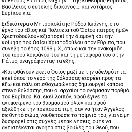
καθέδρας Ευρίπου, Μιχαήλ…. της καθέδρας Ευρίπου,
Βασίλειος ο ευτελής διάκονος…. και νοτάριος
Ευρίπου κ.α.
Ειδικότερα ο Μητροπολίτης Ρόδου Ιωάννης, στο
έργο του «Βίος καὶ Πολιτεία τοῦ Ὁσίου πατρὸς ἠμῶν
Χριστοδούλου» εξιστορεί την διαμονή και την
κοίμηση του Οσίου Χριστοδούλου στον Εύριπο, που
συνέβη το έτος 1093 μ.Χ., όπως και την ανακομιδή
του ιερού λειψάνου του και τη μεταφορά του στην
Πάτμο, αναγράφοντας τα εξής:
«Και φθάνουν εκεί ο Όσιος μαζί με την αδελφότητα,
εκεί όπου το νερό της θάλασσας εισρέει προς τα
έξω και πάλι οπισθοχωρώντας δημιουργεί κάποιο
στενό θαλάσσης, που οι αρχαίοι το ονόμασαν πορθμό
του Ευρίπου. Και εκεί λοιπόν, αφού έγινε το
αντικείμενο του θαυμασμού όλων και αφού
αξιώθηκε την πρέπουσα τιμή, σαν να ήταν Άγγελος
σε θνητό σώμα, νουθετούσε το ποίμνιό του, για να μη
δυσφορεί στις συχνές μετακινήσεις, ούτε να
αντιστέκεται ανόητα στις βουλές του Θεού, που