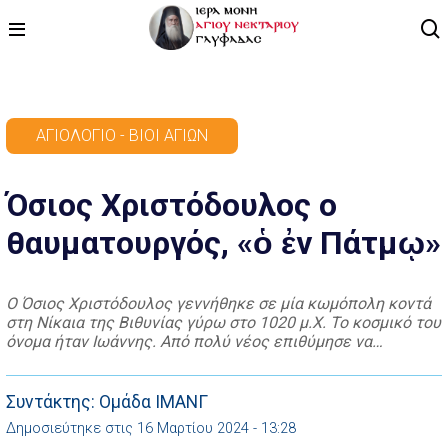
ΑΡΧΙΚΗ
ΑΓΙΟΛΌΓΙΟ - ΒΊΟΙ ΑΓΊΩΝ
ΠΡΟΓΡΑΜΜΑ
Όσιος Χριστόδουλος ο
ΒΙΝΤΕΟ
θαυματουργός, «ὁ ἐν Πάτμῳ»
ΑΡΘΡΟΓΡΑΦΙΑ
ΑΓΙΟΛΟΓΙΟ - ΒΙΟΙ ΑΓΙΩΝ
Ο Όσιος Χριστόδουλος γεννήθηκε σε μία κωμόπολη κοντά
στη Νίκαια της Βιθυνίας γύρω στο 1020 μ.Χ. Το κοσμικό του
ΕΠΙΚΟΙΝΩΝΙΑ
όνομα ήταν Ιωάννης. Από πολύ νέος επιθύμησε να
εγκαταλείψει τον κόσμο και ν΄ αφοσιωθεί στην μοναχική
ζωή. Ξεκίνησε από κάποια Μονή στον Όλυμπο της Βιθυνίας,
όπου μετά από λίγο καιρό εκάρη Μοναχός. Από εκεί θα
Συντάκτης: Ομάδα ΙΜΑΝΓ
ματαβεί […]
Δημοσιεύτηκε στις 16 Μαρτίου 2024 - 13:28