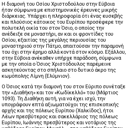
Η διαμονή του Οσίου Χριστοδούλου στην Εύβοια
ήταν σύμφωνα με επιστημονικές έρευνες μικρής
διάρκειας. Υπάρχει η πληροφορία ότι ένας ευσεβής
και πλούσιος κάτοικος του Ευρίπου προσέφερε την
πολυτελή οικία του στον Όσιο, ο οποίος την
ανέδειξε σε μοναστήρι, αν και οι φροντίδες του
Οσίου, εξαιτίας της μεγάλης περιουσίας του
μοναστηριού στην Πάτμο, απαιτούσαν την παραμονή
του όχι στην έρημο αλλά κοντά στον κόσμο. Εξάλλου,
στην Εύβοια ανέκαθεν υπήρχε παράδοση, σύμφωνα
με την οποία ο Όσιος Χριστόδουλος παρέμεινε
ασκητεύοντας στο σπήλαιο στο δυτικό άκρο της
κωμόπολης Λίμνη (Ελύμνιον).
Ο Όσιος κατά την διαμονή του στον Εύριπο συνέταξε
την «Διαθήκη» και τον «Κωδίκελλό» του (Μάρτιος
1093). Τη Διαθήκη αυτή, για να έχει ισχύ, την
υπογράφουν επτά αξιωματούχοι της επισκοπικής
αρχής και της πόλεως Ευρίπου (Χαλκίδος), ήτοι
Λέων πρεσβύτερος και σακελλάριος της πόλεως
Ευρίπου, Ιωάννης πρεσβύτερος και νοτάριος της