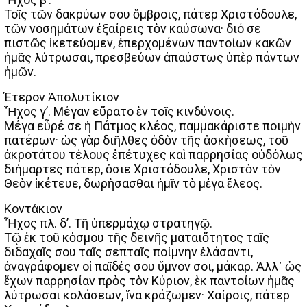
Τοῖς τῶν δακρύων σου ὄμβροις, πάτερ Χριστόδουλε,
τῶν νοσημάτων ἐξαίρεις τὸν καύσωνα· διό σε
πιστῶς ἱκετεύομεν, ἑπερχομένων παντοίων κακῶν
ἡμᾶς λύτρωσαι, πρεσβεύων ἀπαύστως ὑπὲρ πάντων
ἡμῶν.
Έτερον Ἀπολυτίκιον
Ἦχος γ’. Μέγαν εὔρατο ὲν τοῖς κινδύνοις.
Μέγα εὗρέ σε ἡ Πάτμος κλέος, παμμακάριστε ποιμὴν
πατέρων· ὡς γὰρ διῆλθες ὁδὸν τῆς ἀσκὴσεως, τοῦ
ἀκροτάτου τέλους ἐπέτυχες καὶ παρρησίας οὐδόλως
διήμαρτες πάτερ, ὁσιε Χριστόδουλε, Χριστὸν τὸν
Θεὸν ἱκέτευε, δωρὴσασθαι ἡμῖν τὸ μἐγα ἕλεος.
Κοντάκιον
Ἦχος πλ. δ’. Τῆ ὑπερμάχῳ στρατηγῷ.
Τῷ ἐκ τοῦ κὀσμου τῆς δεινῆς ματαιὄτητος ταῖς
διδαχαῖς σου ταῖς σεπταῖς ποίμνην ἐλάσαντι,
ἀναγράφομεν οἱ παῖδἐς σου ὕμνον σοι, μάκαρ. Ἀλλ᾿ ὡς
ἔχων παρρησίαν πρὸς τὸν Κύριον, ὲκ παντοίων ἡμᾶς
λύτρωσαι κολάσεων, ἵνα κράζωμεν· Χαίροις, πάτερ