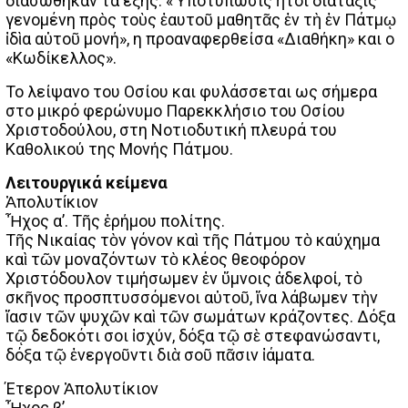
διασώθηκαν τα εξής: «Ὑποτύπωσις ἤτοι διάταξις
γενομένη πρὸς τοὺς ἐαυτοῦ μαθητᾶς ἐν τὴ ἐν Πάτμῳ
ἰδὶα αὐτοῦ μονή», η προαναφερθείσα «Διαθήκη» και ο
«Κωδίκελλος».
Το λείψανο του Οσίου και φυλάσσεται ως σήμερα
στο μικρό φερώνυμο Παρεκκλήσιο του Οσίου
Χριστοδούλου, στη Νοτιοδυτική πλευρά του
Καθολικού της Μονής Πάτμου.
Λειτουργικά κείμενα
Ἀπολυτίκιον
Ἦχος α’. Τῆς ἐρήμου πολίτης.
Tῆς Νικαίας τὸν γόνον καὶ τῆς Πάτμου τὸ καύχημα
καὶ τῶν μοναζόντων τὸ κλέος θεοφόρον
Χριστόδουλον τιμήσωμεν ἐν ὕμνοις ἀδελφοί, τὸ
σκῆνος προσπτυσσόμενοι αὐτοῦ, ἵνα λάβωμεν τὴν
ἴασιν τῶν ψυχῶν καὶ τῶν σωμάτων κράζοντες. Δόξα
τῷ δεδοκότι σοι ἰσχύν, δόξα τῷ σὲ στεφανώσαντι,
δόξα τῷ ἐνεργοῦντι διὰ σοῦ πᾶσιν ἰάματα.
Έτερον Ἀπολυτίκιον
Ἦχος β’.