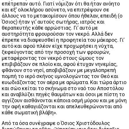
επέτρεπαν αυτό. Γιατί νόμιζαν ότι θα ήταν ανόητο
και εξ’ ολοκλήρου ασύνετο, να επιτρέψουν σε
άλλους να το μετακομίσουν όπου ήθελαν, επειδή (ο
Όσιος) ήταν γι’ αυτούς σωτήρας, ιατρός και
θεραπευτής κάθε αρρώστιας. Γι’ αυτό με
αυστηρότητα φρουρούσαν τον νεκρό. Αλλά δεν
έπρεπε να διαψευσθεί η προφητεία του μάκαρος. Γι’
αυτό και αφού πλέον είχε προχωρήσει η νύχτα,
ξεφεύγοντας από την προσοχή των φρουρών,
μεταφέροντας τον νεκρό στους ώμους τον
επιβιβάζουν σε πλοίο και, αφού έτυχαν νηνεμίας,
φθάνουν στο νησί, αποβιβάζουν με μεγαλοπρεπή
πομπή το ιερό σκήνος υμνολογώντας τον Θεό και
ευωδιάζοντας τον αέρα με αρώματα. Και τώρα άρτιο
και σώο κείται το σκήνωμα στο ναό του Αποστόλου
και αναβλύζει πηγές θαυμάτων και όσοι με πίστη το
αγγίζουν αισθάνονται κάποια οσμή μύρου και με μόνη
την αφή καθαγιάζονται και απελευθερώνονται από
κάθε σωματική βλάβη».
Από τα όσα συνέγραψε ο Όσιος Χριστόδουλος