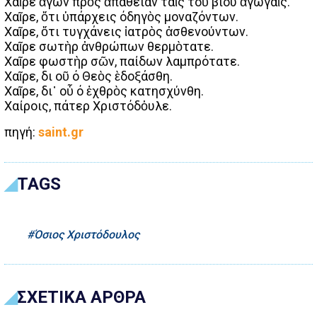
Χαῖρε ἄγων πρὸς ἀπάθειαν ταῖς τοῦ βίου ἀγωγαῖς.
Χαῖρε, ὅτι ὑπάρχεις όδηγὸς μοναζόντων.
Χαῖρε, ὅτι τυγχάνεις ἰατρὸς ἀσθενούντων.
Χαῖρε σωτὴρ ἀνθρώπων θερμὸτατε.
Χαῖρε φωστὴρ σῶν, παίδων λαμπρότατε.
Χαῖρε, δι οῦ ό Θεὸς ὲδοξάσθη.
Χαῖρε, δι᾿ οὗ ό ἐχθρὸς κατησχύνθη.
Χαίροις, πάτερ Χριστόδὁυλε.
πηγή:
saint.gr
TAGS
Όσιος Χριστόδουλος
ΣΧΕΤΙΚΑ ΑΡΘΡΑ