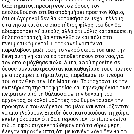
διαστήματος, προφητεύει σε όσους τον
ακολουθούσαν ότι θα αποδημήσει προς τον Κύριο,
ότι οι Αγαρηνοί δεν θα κατοικήσουν μέχρι τέλους
στα νησιά και ότι ο επιστήθιος φίλος του δεν θα
αδιαφορήσει γι’ αυτούς, αλλά ότι μόλις καταπαύσει η
θαλασσοταραχή, θα επανέλθουν και πάλι στο
πνευματικό μαντρί. Παρακαλεί λοιπόν να
παραλάβουν μαζί τους το νεκρό σώμα του από την
ξένη αυτή γη και να το τοποθετήσουν στο ναό, για
τον οποίο μόχθησε πολύ. Αυτά, αφού προείπε σε
όσους συναναστρεφόταν και καθαγίασε τους πάντες
με αποχαιρετιστήρια λόγια, παρέδωσε το πνεύμα
του στον Θεό, την 16η Μαρτίου. Ταυτόχρονα με την
εκπλήρωση της προφητείας και την εξαφάνιση των
πειρατών από τη θάλασσα με την δύναμη του
άρχοντος, οι καλοί μαθητές του θυμόντουσαν την
προφητεία του ενάρετου ποιμένα και ετοιμάζονταν
να αποπλεύσουν. Επειδή όσοι κατοικούσαν τη χώρα
εκείνη άκουσαν ότι θα στερούνταν το τίμιο εκείνο
σώμα, αφού συγκεντρώθηκαν από τα γύρω μέρη,
έλεγαν απροκάλυπτα, ότι με κανένα λόγο δεν θα το