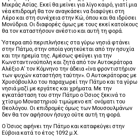
Μικράς Ασίας. Εκεί θα μείνει για λίγο καιρό, γιατί μια
νέα επιδρομή θα τον αναγκάσει να διαφύγει στη
Λέρο και στη συνέχεια στην Κώ, όπου και θα ιδρύσει
Μονύδρια. Οι διαφορές όμως με τους εκεί κατοίκους
θα τον καταστήσουν ανέστιο και αυτή τη φορά.
Ύστερα από περιπλνήσεις στα γύρω νησιά φτάνει
στην Πάτμο, στην οποία γοητεύεται από την ησυχία
και την ηρεμία της. Αμέσως φεύγει για την
Κωνσταντινούπολη και ζητά από τον Αυτοκράτορα
Αλέξιο Α’ τον Κόμνηνο την άδεια «ίνα φροντιστήριον
των ψυχών καταστήση ταύτην». Ο Αυτοκράτορας με
Χρυσόβουλλο του παραχωρεί την Πάτμο και τα γύρω
νησιά μαζί με εργάτες και χρήματα. Με την
εγκατάσταση του στην Πάτμο ο Όσιος ξεκινά το
χτίσιμο Μοναστηριού τιμώμενο επ΄ ονόματι του
Θεολόγου. Οι επιδρομές όμως των Μουσουλμάνων
δεν θα τον αφήσουν ήσυχο ούτε αυτή τη φορά.
Ο Όσιος αφήνει την Πάτμο και καταφεύγει στην
Εύβοια κατά το έτος 1092 μ.Χ.