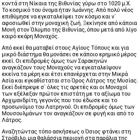
κοντά στη Νίκαια της Βιθυνίας γύρω στο 1020 μ.Χ.
Το κοσμικό του όνομα ήταν Ιωάννης. Από πολύ νέος
επιθύμησε να εγκαταλείψει τον κόσμο και ν΄
αφοσιωθεί στην μοναχική ζωή. Ξεκίνησε από κάποια
Μονή στον Όλυμπο της Βιθυνίας, όπου μετά από λίγο
καιρό εκάρη Μοναχός.
Από εκεί θα ματαβεί στους Αγίους Τόπους και για
μικρό διάστημα θα μονάσει σε κάποιο ερημικό μέρος
εκεί. Οι επιδρομές όμως των Σαρακηνών
αναγκάζουν τους Μοναχούς να εγκαταλείψουν
εκείνα τα μέρη και έτσι επανέρχεται στην Μικρά
Ασία και εγκαθίσταται στο Όρος Λάτρος της Μυσίας.
Εκεί διέπρεψε σ΄ όλες τις αρετές και οι Μοναχοί
των εξέλεξαν πρώτον επιστάτη με το αξίωμα του
Αρχιμανδρίτη, γεγονός που του έδωσε και το
προσωνύμιο του Λατρηνού. Οι επιδρομές όμως των
Μουσουλμάνων τον αναγκάζουν σε φυγή και από το
Λάτρος.
Αναζητώντας τόπο ασκήσεως ο Όσιος φτάνει στη
Στρόβιλο, μια θαλάσσια περιοχή στα παράλια της