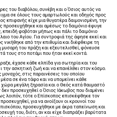
ρες του διαβόλου, συνέβη και ο Όσιος αυτός να
ειγμα σε όλους τους αμαρτωλούς και οδηγός προς
πος επιφανής είχε μια θυγατέρα δαιμονισμένη, την
ος προσευχήθηκε και αμέσως το δαιμόνιο έφυγε
, επειδή φοβόταν μήπως και πάλι το δαιμόνιο
αιο του Αγίου. Για συντροφιά της άφησε εκεί και
 νικήθηκε από την επιθυμία και διέφθειρε τη
 η μυσαρή του πράξη και εξευτελισθεί, φόνευσε
ατά τους στο ποτάμι που ήταν εκεί κοντά.
αξε, έχασε κάθε ελπίδα για σωτηρία και του
 την ασκητική ζωή και να επανέλθει στον κόσμο.
 μοναχός, στις παραινέσεις του οποίου
 μέσα σε ένα τάφο και να υπομείνει κάθε
 χώρα μεγάλη ξηρασία και ο Θεός κατά θαυμαστό
 δεν προσευχηθεί ο Όσιος Ιάκωβος που διαμένει
σως λοιπόν, τότε ο Επίσκοπος επισκέφθηκε τον
 προσευχηθεί, για να ανοίξουν οι κρουνοί του
 Επισκόπου, προσευχήθηκε με άκρα ταπείνωση και
σευχή του, διότι, αν και είχε διαπράξει βαρύτατα