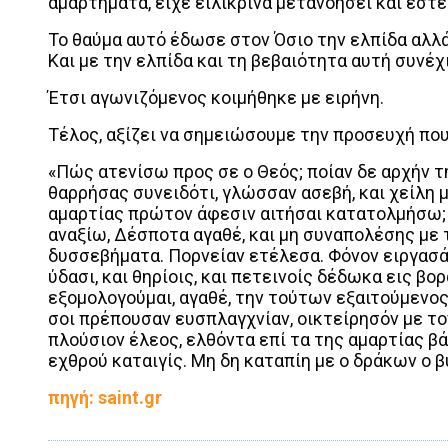
αμαρτήματα, είχε ειλικρινά μετανοήσει και έστε
Το θαύμα αυτό έδωσε στον Όσιο την ελπίδα αλλά
Και με την ελπίδα και τη βεβαιότητα αυτή συνέχ
Έτσι αγωνιζόμενος κοιμήθηκε με ειρήνη.
Τέλος, αξίζει να σημειώσουμε την προσευχή που
«Πώς ατενίσω προς σε ο Θεός; ποίαν δε αρχήν τ
θαρρήσας συνειδότι, γλώσσαν ασεβή, και χείλη 
αμαρτίας πρώτον άφεσιν αιτήσαι κατατολμήσω;
αναξίω, Δέσποτα αγαθέ, και μη συναπολέσης με τ
δυσσεβήματα. Πορνείαν ετέλεσα. Φόνον ειργασάμ
ύδασι, και θηρίοις, και πετεινοίς δέδωκα εις βορ
εξομολογούμαι, αγαθέ, την τούτων εξαιτούμενος
σοι πρέπουσαν ευσπλαγχνίαν, οικτείρησόν με το
πλούσιον έλεος, ελθόντα επί τα της αμαρτίας β
εχθρού καταιγίς. Μη δη καταπίη με ο δράκων ο βύ
πηγή: saint.gr