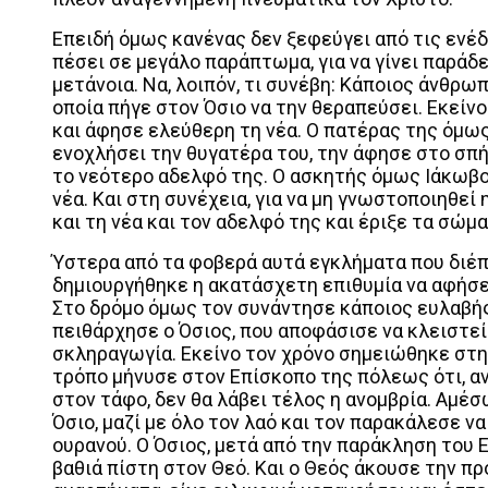
Επειδή όμως κανένας δεν ξεφεύγει από τις ενέδ
πέσει σε μεγάλο παράπτωμα, για να γίνει παράδ
μετάνοια. Να, λοιπόν, τι συνέβη: Κάποιος άνθρω
οποία πήγε στον Όσιο να την θεραπεύσει. Εκείν
και άφησε ελεύθερη τη νέα. Ο πατέρας της όμως
ενοχλήσει την θυγατέρα του, την άφησε στο σπήλ
το νεότερο αδελφό της. Ο ασκητής όμως Ιάκωβος
νέα. Και στη συνέχεια, για να μη γνωστοποιηθεί
και τη νέα και τον αδελφό της και έριξε τα σώμ
Ύστερα από τα φοβερά αυτά εγκλήματα που διέπρ
δημιουργήθηκε η ακατάσχετη επιθυμία να αφήσει
Στο δρόμο όμως τον συνάντησε κάποιος ευλαβής
πειθάρχησε ο Όσιος, που αποφάσισε να κλειστεί
σκληραγωγία. Εκείνο τον χρόνο σημειώθηκε στη
τρόπο μήνυσε στον Επίσκοπο της πόλεως ότι, αν
στον τάφο, δεν θα λάβει τέλος η ανομβρία. Αμέ
Όσιο, μαζί με όλο τον λαό και τον παρακάλεσε να
ουρανού. Ο Όσιος, μετά από την παράκληση του
βαθιά πίστη στον Θεό. Και ο Θεός άκουσε την προ