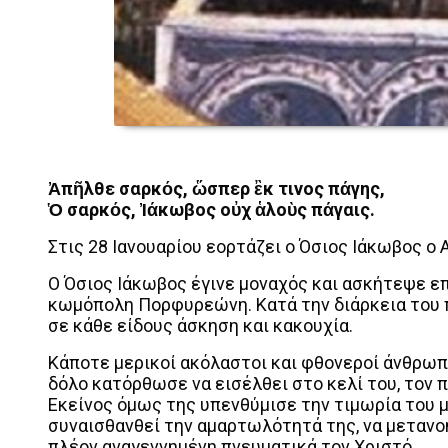
Ἀπῆλθε σαρκός, ὥσπερ ἒκ τινος πάγης,
Ὁ σαρκός, Ἰάκωβος οὐχ ἁλοὺς πάγαις.
Στις 28 Ιανουαρίου εορτάζει ο Όσιος Ιάκωβος ο 
Ο Όσιος Ιάκωβος έγινε μοναχός και ασκήτεψε επ
κωμόπολη Πορφυρεώνη. Κατά την διάρκεια του 
σε κάθε είδους άσκηση και κακουχία.
Κάποτε μερικοί ακόλαστοι και φθονεροί άνθρωπο
δόλο κατόρθωσε να εισέλθει στο κελί του, τον π
Εκείνος όμως της υπενθύμισε την τιμωρία του μ
συναισθανθεί την αμαρτωλότητά της, να μετανοή
πλέον αναγεννημένη πνευματικά τον Χριστό.