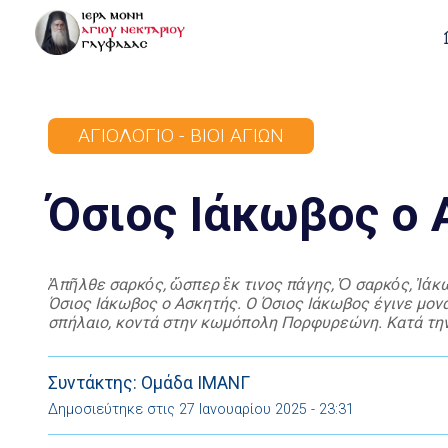
ΑΓΙΟΛΌΓΙΟ - ΒΊΟΙ ΑΓΊΩΝ
Όσιος Ιάκωβος ο
Ἀπῆλθε σαρκός, ὥσπερ ἒκ τινος πάγης, Ὁ σαρκός, Ἰάκω
Όσιος Ιάκωβος ο Ασκητής. Ο Όσιος Ιάκωβος έγινε μον
σπήλαιο, κοντά στην κωμόπολη Πορφυρεώνη. Κατά την
εαυτό του σε κάθε είδους άσκηση και […]
Συντάκτης: Ομάδα ΙΜΑΝΓ
Δημοσιεύτηκε στις 27 Ιανουαρίου 2025 - 23:31