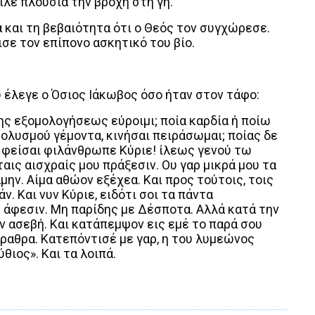
ιλε πλούσια την βροχή στη γη.
 και τη βεβαιότητα ότι ο Θεός τον συγχώρεσε.
ισε τον επίπονο ασκητικό του βίο.
 έλεγε ο Όσιος Ιάκωβος όσο ήταν στον τάφο:
ης εξομολογήσεως εύροιμι; ποία καρδία ή ποίω
μολυσμού γέμοντα, κινήσαι πειράσωμαι; ποίας δε
 φείσαι φιλάνθρωπε Κύριε! ίλεως γενού τω
αις αισχραίς μου πράξεσιν. Ου γαρ μικρά μου τα
ην. Αίμα αθώον εξέχεα. Και προς τούτοις, τοις
άν. Και νυν Κύριε, ειδότι σοι τα πάντα
 άφεσιν. Μη παρίδης με Δέσποτα. Aλλά κατά την
ν ασεβή. Και κατάπεμψον εις εμέ το παρά σου
άραθρα. Κατεπόντισέ με γαρ, η του λυμεώνος
θιος». Και τα λοιπά.