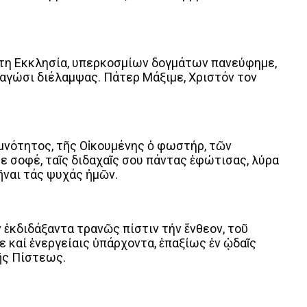
, τη Εκκλησία, υπερκοσμίων δογμάτων πανεύφημε,
 αγώσι διέλαμψας. Πάτερ Μάξιμε, Χριστόν τον
μνότητος, τῆς Οἰκουμένης ὁ φωστήρ, τῶν
σοφέ, ταῖς διδαχαῖς σου πάντας ἐφώτισας, λύρα
ναι τάς ψυχάς ἡμῶν.
 ἐκδιδάξαντα τρανῶς πίστιν τήν ἔνθεον, τοῦ
ε καί ἐνεργείαις ὑπάρχοντα, ἐπαξίως ἐν ᾠδαῖς
ῆς Πίστεως.