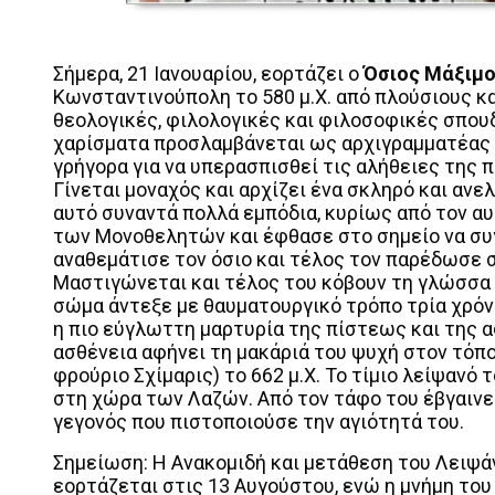
Σήμερα, 21 Ιανουαρίου, εορτάζει ο
Όσιος Μάξιμο
Κωνσταντινούπολη το 580 μ.Χ. από πλούσιους κ
θεολογικές, φιλολογικές και φιλοσοφικές σπουδέ
χαρίσματα προσλαμβάνεται ως αρχιγραμματέας
γρήγορα για να υπερασπισθεί τις αλήθειες της
Γίνεται μοναχός και αρχίζει ένα σκληρό και αν
αυτό συναντά πολλά εμπόδια, κυρίως από τον α
των Μονοθελητών και έφθασε στο σημείο να συγ
αναθεμάτισε τον όσιο και τέλος τον παρέδωσε σ
Μαστιγώνεται και τέλος του κόβουν τη γλώσσα κ
σώμα άντεξε με θαυματουργικό τρόπο τρία χρόνι
η πιο εύγλωττη μαρτυρία της πίστεως και της
ασθένεια αφήνει τη μακάριά του ψυχή στον τόπο
φρούριο Σχίμαρις) το 662 μ.Χ. Το τίμιο λείψανό
στη χώρα των Λαζών. Από τον τάφο του έβγαινε
γεγονός που πιστοποιούσε την αγιότητά του.
Σημείωση: Η Ανακομιδή και μετάθεση του Λειψά
εορτάζεται στις 13 Αυγούστου, ενώ η μνήμη του