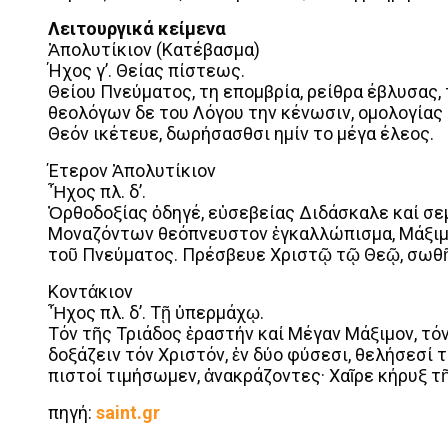
Λειτουργικά κείμενα
Ἀπολυτίκιον (Κατέβασμα)
Ήχος γ’. Θείας πίστεως.
Θείου Πνεύματος, τη επομβρία, ρείθρα έβλυσας
θεολόγων δε του Λόγου την κένωσιν, ομολογίας
Θεόν ικέτευε, δωρήσασθσι ημίν το μέγα έλεος.
Έτερον Ἀπολυτίκιον
Ἦχος πλ. δ’.
Ὀρθοδοξίας ὁδηγέ, εὐσεβείας Διδάσκαλε καί σε
Μοναζόντων θεόπνευστον ἐγκαλλώπισμα, Μάξιμε 
τοῦ Πνεύματος. Πρέσβευε Χριστῷ τῷ Θεῷ, σωθῆ
Κοντάκιον
Ἦχος πλ. δ’. Τῇ ὑπερμάχῳ.
Τόν τῆς Τριάδος ἐραστήν καί Μέγαν Μάξιμον, τόν
δοξάζειν τόν Χριστόν, ἐν δύο φύσεσι, θελήσεσί τ
πιστοί τιμήσωμεν, ἀνακράζοντες· Χαῖρε κήρυξ τ
πηγή:
saint.gr