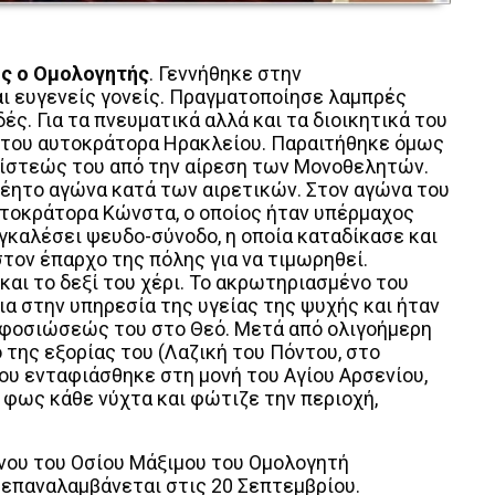
ς ο Ομολογητής
. Γεννήθηκε στην
αι ευγενείς γονείς. Πραγματοποίησε λαμπρές
ς. Για τα πνευματικά αλλά και τα διοικητικά του
 του αυτοκράτορα Ηρακλείου. Παραιτήθηκε όμως
 πίστεώς του από την αίρεση των Μονοθελητών.
ελέητο αγώνα κατά των αιρετικών. Στον αγώνα του
υτοκράτορα Κώνστα, ο οποίος ήταν υπέρμαχος
καλέσει ψευδο-σύνοδο, η οποία καταδίκασε και
τον έπαρχο της πόλης για να τιμωρηθεί.
αι το δεξί του χέρι. Το ακρωτηριασμένο του
α στην υπηρεσία της υγείας της ψυχής και ήταν
 αφοσιώσεώς του στο Θεό. Μετά από ολιγοήμερη
 της εξορίας του (Λαζική του Πόντου, στο
 του ενταφιάσθηκε στη μονή του Αγίου Αρσενίου,
 φως κάθε νύχτα και φώτιζε την περιοχή,
νου του Οσίου Μάξιμου του Ομολογητή
 επαναλαμβάνεται στις 20 Σεπτεμβρίου.