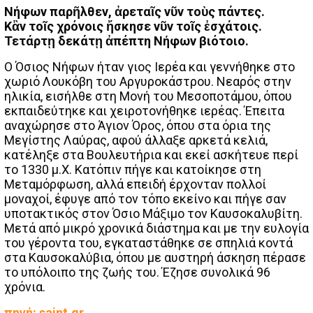
Νήφων παρῆλθεν, ἀρεταῖς νῦν τοὺς πάντες.
Κἂν τοῖς χρόνοις ἤσκησε νῦν τοῖς ἐσχάτοις.
Τετάρτῃ δεκάτῃ ἀπέπτη Νήφων βιότοιο.
Ο Όσιος Νήφων ήταν γιος Ιερέα και γεννήθηκε στο
χωριό Λουκόβη του Αργυροκάστρου. Νεαρός στην
ηλικία, εισήλθε στη Μονή του Μεσοποτάμου, όπου
εκπαιδεύτηκε και χειροτονήθηκε ιερέας. Έπειτα
αναχώρησε στο Άγιον Όρος, όπου στα όρια της
Μεγίστης Λαύρας, αφού άλλαξε αρκετά κελιά,
κατέληξε στα Βουλευτήρια και εκεί ασκήτευε περί
το 1330 μ.Χ. Κατόπιν πήγε και κατοίκησε στη
Μεταμόρφωση, αλλά επειδή έρχονταν πολλοί
μοναχοί, έφυγε από τον τόπο εκείνο και πήγε σαν
υποτακτικός στον Όσιο Μάξιμο τον Καυσοκαλυβίτη.
Μετά από μικρό χρονικά διάστημα και με την ευλογία
του γέροντα του, εγκαταστάθηκε σε σπηλιά κοντά
στα Καυσοκαλύβια, όπου με αυστηρή άσκηση πέρασε
το υπόλοιπο της ζωής του. Έζησε συνολικά 96
χρόνια.
πηγή: saint.gr