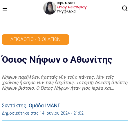
ΑΡΧΙΚΗ
ΑΓΙΟΛΌΓΙΟ - ΒΊΟΙ ΑΓΊΩΝ
ΠΡΟΓΡΑΜΜΑ
Όσιος Νήφων ο Αθωνίτης
ΒΙΝΤΕΟ
ΑΡΘΡΟΓΡΑΦΙΑ
Νήφων παρῆλθεν, ἀρεταῖς νῦν τοὺς πάντες. Κἂν τοῖς
χρόνοις ἤσκησε νῦν τοῖς ἐσχάτοις. Τετάρτῃ δεκάτῃ ἀπέπτη
ΑΓΙΟΛΟΓΙΟ - ΒΙΟΙ ΑΓΙΩΝ
Νήφων βιότοιο. Ο Όσιος Νήφων ήταν γιος Ιερέα και
γεννήθηκε στο χωριό Λουκόβη του Αργυροκάστρου.
ΕΠΙΚΟΙΝΩΝΙΑ
Νεαρός στην ηλικία, εισήλθε στη Μονή του Μεσοποτάμου,
όπου εκπαιδεύτηκε και χειροτονήθηκε ιερέας. Έπειτα
Συντάκτης: Ομάδα ΙΜΑΝΓ
αναχώρησε στο Άγιον Όρος, όπου στα όρια της Μεγίστης
Δημοσιεύτηκε στις 14 Ιουνίου 2024 - 21:02
Λαύρας, […]