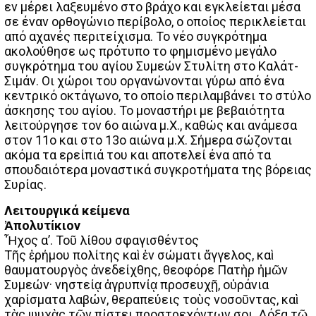
εν μέρει λαξευμένο στο βράχο και εγκλείεται μέσα
σε έναν ορθογώνιο περίβολο, ο οποίος περικλείεται
από αχανές περιτείχισμα. Το νέο συγκρότημα
ακολούθησε ως πρότυπο το φημισμένο μεγάλο
συγκρότημα του αγίου Συμεών Στυλίτη στο Καλάτ-
Σιμάν. Οι χώροι του οργανώνονται γύρω από ένα
κεντρικό οκτάγωνο, το οποίο περιλαμβάνει το στύλο
άσκησης του αγίου. Το μοναστήρι με βεβαιότητα
λειτούργησε τον 6ο αιώνα μ.Χ., καθώς και ανάμεσα
στον 11ο και στο 13ο αιώνα μ.Χ. Σήμερα σώζονται
ακόμα τα ερείπιά του και αποτελεί ένα από τα
σπουδαιότερα μοναστικά συγκροτήματα της βόρειας
Συρίας.
Λειτουργικά κείμενα
Ἀπολυτίκιον
Ἦχος α’. Τοῦ λίθου σφαγισθέντος
Τῆς ἐρήμου πολίτης καὶ ἐν σώματι ἄγγελος, καὶ
θαυματουργὸς ἀνεδείχθης, θεοφόρε Πατὴρ ἡμῶν
Συμεών· νηστείᾳ ἀγρυπνίᾳ προσευχῇ, οὐράνια
χαρίσματα λαβών, θεραπεύεις τοὺς νοσοῦντας, καὶ
τὰς ψυχὰς τῶν πίστει προστρεχόντων σοι. Δόξα τῷ