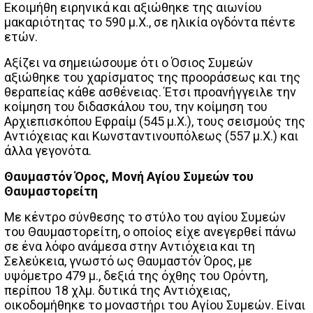
Εκοιμήθη ειρηνικά και αξιώθηκε της αιωνίου
μακαριότητας το 590 μ.Χ., σε ηλικία ογδόντα πέντε
ετών.
Αξίζει να σημειώσουμε ότι ο Όσιος Συμεών
αξιώθηκε του χαρίσματος της προοράσεως και της
θεραπείας κάθε ασθένειας. Έτσι προανήγγειλε την
κοίμηση του διδασκάλου του, την κοίμηση του
Αρχιεπισκόπου Εφραίμ (545 μ.Χ.), τους σεισμούς της
Αντιόχειας και Κωνσταντινουπόλεως (557 μ.Χ.) και
άλλα γεγονότα.
Θαυμαστόν Όρος, Μονή Αγίου Συμεών του
Θαυμαστορείτη
Με κέντρο σύνθεσης το στύλο του αγίου Συμεών
του Θαυμαστορείτη, ο οποίος είχε ανεγερθεί πάνω
σε ένα λόφο ανάμεσα στην Αντιόχεια και τη
Σελεύκεια, γνωστό ως Θαυμαστόν Όρος, με
υψόμετρο 479 μ., δεξιά της όχθης του Ορόντη,
περίπου 18 χλμ. δυτικά της Αντιόχειας,
οικοδομήθηκε το μοναστήρι του Αγίου Συμεών. Είναι