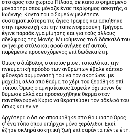
στο όρος του χωριού Πίλασα, σε κάποιο φημισμένο
μοναστήρι όπου μόναζε ένας περίφημος ασκητής, ο
Ιωάννης. Κοντά του ο Συμεών μελέτησε
συστηματικότερα τις άγιες Γραφές και ασκήθηκε
στην προσευχή και την ταπεινοφροσύνη. Γρήγορα
έγινε παράδειγμα μίμησης και για τούς άλλους
αδελφούς της Μονής. Μιμούμενος το διδάσκαλό του
ανήγειρε στύλο και αφού ανήλθε επ’ αυτού,
παρέμεινε προσευχόμενος επί δώδεκα έτη.
Όμως ο διάβολος ο οποίος μισεί το καλό και την
πνευματική πρόοδο των ανθρώπων έβαλε κάποιο
φθονερό συμμοναστή του να τον σκοτώσει με
μαχαίρι, αλλά από θαύμα το χέρι του ξεράθηκε επί
τόπου. Όμως ο αμνησίκακος Συμεών όχι μόνον δε
θύμωσε αλλά και προσευχήθηκε θερμά στον
πανσθενουργό Κύριο να θεραπεύσει τον αδελφό του
όπως και έγινε.
Αργότερα ο όσιος αποσύρθηκε στο Θαυμαστό Όρος
σ’ ένα τόπο όπου υπήρχαν μόνο ξερόλιθοι. Εκεί
έζησε σκληρά ασκητική ζωή επί σαράντα πέντε έτη.