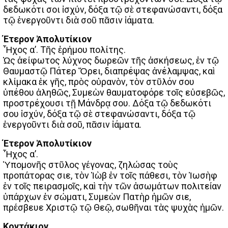
δεδωκότι σοι ἰσχύν, δόξα τῷ σὲ στεφανώσαντι, δόξα
τῷ ἐνεργοῦντι διὰ σοῦ πᾶσιν ἰάματα.
Έτερον Ἀπολυτίκιον
Ἦχος α’. Τῆς ἐρήμου πολίτης.
Ὡς ἀείφωτος λύχνος δωρεῶν τῆς ἀσκήσεως, ἐν τῷ
Θαυμαστῷ Πάτερ Ὄρει, διαπρέψας ἀνέλαμψας, καὶ
κλίμακα ἐκ γῆς, πρὸς οὐρανὸν, τὸν στῦλόν σου
ὑπέθου ἀληθῶς, Συμεὼν θαυματοφόρε τοῖς εὐσεβῶς,
προστρέχουσι τῇ Μάνδρᾳ σου. Δόξα τῷ δεδωκότι
σου ἰσχύν, δόξα τῷ σὲ στεφανώσαντι, δόξα τῷ
ἐνεργοῦντι διὰ σοῦ, πᾶσιν ἰάματα.
Έτερον Ἀπολυτίκιον
Ἦχος α’.
Ὑπομονῆς στῦλος γέγονας, ζηλώσας τοὺς
προπάτορας Ὅσιε, τὸν Ἰὼβ ἐν τοῖς πάθεσι, τὸν Ἰωσὴφ
ἐν τοῖς πειρασμοῖς, καὶ τὴν τῶν ἀσωμάτων πολιτείαν
ὑπάρχων ἐν σώματι, Συμεὼν Πατὴρ ἡμῶν Ὅσιε,
πρέσβευε Χριστῷ τῷ Θεῷ, σωθῆναι τὰς ψυχὰς ἡμῶν.
Κοντάκιον