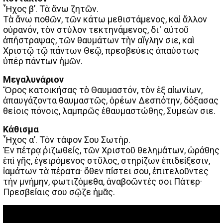
Ἦχος β’. Τὰ ἄνω ζητῶν.
Τὰ ἄνω ποθῶν, τῶν κάτω μεθιστάμενος, καὶ ἄλλον
οὐρανόν, τὸν στύλον τεκτηνάμενος, δι᾽ αὐτοῦ
ἀπήστραψας, τῶν θαυμάτων τὴν αἴγλην Ὅσιε, καὶ
Χριστῷ τῷ πάντων Θεῷ, πρεσβεύεις ἀπαύστως
ὑπέρ πάντων ἡμῶν.
Μεγαλυνάριον
Ὄρος κατοικήσας τὸ Θαυμαστόν, τὸν ἐξ αἰωνίων,
ἀπαυγάζοντα θαυμαστῶς, ὀρέων Δεσπότην, δόξασας
θείοις πόνοις, λαμπρῶς ἐθαυμαστώθης, Συμεὼν Ὅσιε.
Κάθισμα
Ἦχος α’. Τὸν τάφον Σου Σωτὴρ.
Ἐν πέτρᾳ ῥιζωθείς, τῶν Χριστοῦ θελημάτων, ὡράθης
ἐπὶ γῆς, ἐγειρόμενος στῦλος, στηρίζων ἐπιδείξεσιν,
ἰαμάτων τὰ πέρατα· ὅθεν πίστει σου, ἐπιτελοῦντες
τήν μνήμην, φωτιζόμεθα, ἀναβοῶντές σοι Πάτερ·
Πρεσβείαις σου σῷζε ἡμᾶς.