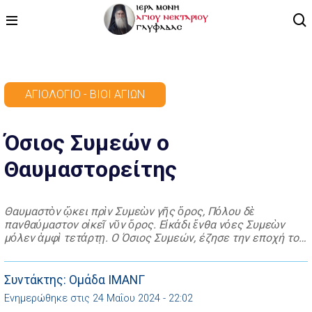
ΑΡΧΙΚΗ
ΑΓΙΟΛΌΓΙΟ - ΒΊΟΙ ΑΓΊΩΝ
ΠΡΟΓΡΑΜΜΑ
Όσιος Συμεών ο
ΒΙΝΤΕΟ
Θαυμαστορείτης
ΑΡΘΡΟΓΡΑΦΙΑ
ΑΓΙΟΛΟΓΙΟ - ΒΙΟΙ ΑΓΙΩΝ
Θαυμαστὸν ᾤκει πρὶν Συμεὼν γῆς ὄρος, Πόλου δὲ
πανθαύμαστον οἰκεῖ νῦν ὄρος. Εἰκάδι ἔνθα νόες Συμεὼν
ΕΠΙΚΟΙΝΩΝΙΑ
μόλεν ἀμφὶ τετάρτῃ. Ο Όσιος Συμεών, έζησε την εποχή του
αυτοκράτορα Ιουστίνου Β’ (574 μ.Χ.). Καταγόταν από την
Έδεσσα, αλλά γεννήθηκε στην Αντιόχεια της Συρίας. Όταν
ευρίσκετο στην ηλικία των πέντε ετών ένας τρομερός
Συντάκτης: Ομάδα ΙΜΑΝΓ
σεισμός κατέστρεψε μεγάλο μέρος της […]
Ενημερώθηκε στις 24 Μαΐου 2024 - 22:02