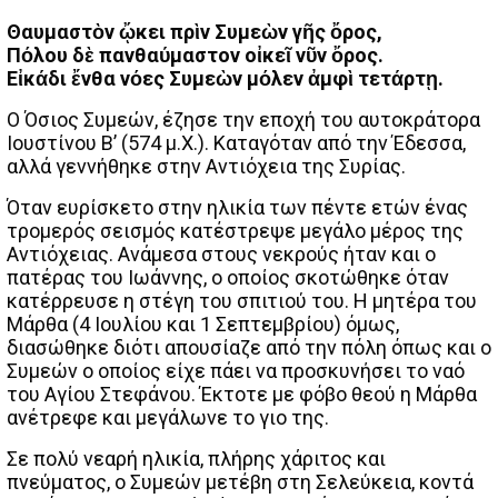
Θαυμαστὸν ᾤκει πρὶν Συμεὼν γῆς ὄρος,
Πόλου δὲ πανθαύμαστον οἰκεῖ νῦν ὄρος.
Εἰκάδι ἔνθα νόες Συμεὼν μόλεν ἀμφὶ τετάρτῃ.
Ο Όσιος Συμεών, έζησε την εποχή του αυτοκράτορα
Ιουστίνου Β’ (574 μ.Χ.). Καταγόταν από την Έδεσσα,
αλλά γεννήθηκε στην Αντιόχεια της Συρίας.
Όταν ευρίσκετο στην ηλικία των πέντε ετών ένας
τρομερός σεισμός κατέστρεψε μεγάλο μέρος της
Αντιόχειας. Ανάμεσα στους νεκρούς ήταν και ο
πατέρας του Ιωάννης, ο οποίος σκοτώθηκε όταν
κατέρρευσε η στέγη του σπιτιού του. Η μητέρα του
Μάρθα (4 Ιουλίου και 1 Σεπτεμβρίου) όμως,
διασώθηκε διότι απουσίαζε από την πόλη όπως και ο
Συμεών ο οποίος είχε πάει να προσκυνήσει το ναό
του Αγίου Στεφάνου. Έκτοτε με φόβο θεού η Μάρθα
ανέτρεφε και μεγάλωνε το γιο της.
Σε πολύ νεαρή ηλικία, πλήρης χάριτος και
πνεύματος, ο Συμεών μετέβη στη Σελεύκεια, κοντά