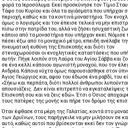
φορά τα Ιεροσόλυμα. Εκεί προσκύνησε τον Τίμιο Σταυ
Τάφο του Κυρίου και όλα τα αγιάσματα που υπήρχαν 
περιοχή, καθώς και τα κοντινά μοναστήρια. Τον ενοχ
όμως ο λογισμός και τον έπεισε τελικά να μην επιστ
πίσω στην πατρίδα του, αλλά να ζήσει ησυχαστική ζω
κάποιο από τα μοναστήρια που υπήρχαν εκεί. Νόμισε
πέσει έξω από το μοναχικό μέτρο, επειδή ανέλαβε τη
πνευματική ευθύνη της Επισκοπής και διότι τον
στεναχωρούσαν οι ενοχλητικές καταστάσεις που υπ
αυτήν. Πήγε λοιπόν στη Λαύρα του Αγίου Σάββα και ζ
σε ένα κελλί κάποιου αγωνιστή μοναχού, που τον έλε
Ανδρέα. Κάποια νύχτα όμως παρουσιάσθηκε στον ύπν
Άγιος Γεώργιος και, αφού του έδωσε ένα ραβδί, του εί
«Σήκω και περπάτα, διότι πολλοί άνθρωποι λυπούνται,
απουσιάζεις. Δεν είναι επιτρεπτό να εγκαταλείψεις 
Επισκοπή σου και να ζεις εδώ». Έτσι ο Όσιος αποχαιρ
τους πατέρες της μονής και πήρε τον δρόμο της επι
Όταν έφθασε στα μέρη της Γαλατίας, κοντά στο μονα
των Δρυΐνων, τους παρήγγειλε να μην μιλήσουν σε καν
αυτό, καθώς αυτοί που βρίσκονταν εκεί δεν τον γνώρ