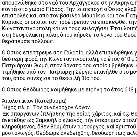
απομονώθηκε στο ναό του Αρχαγγέλου στην Άκρηνα, 
κοντά στο χωριό Πίδρος. Την ίδια εποχή ο Όσιος έλα
επιστολές και από τον βασιλέα Μαυρίκιο και τον Πατ
Κυριακό, οι οποίοι τον προέτρεπαν να επισκεφθεί την
Κωνσταντινούπολη και να τους ευλογήσει. Έτσι λοιπ
στη θεοφύλακτη πόλη, όπου κήρυξε το λόγο του Θεού
θεράπευσε πολλούς.
Ο Όσιος επέστρεψε στη Γαλατία, αλλά επισκέφθηκε γ
δεύτερη φορά την Κωνσταντινούπολη, το έτος 610 μ.Χ
Πατριάρχου Θωμά, στον θάνατο του οποίου βρέθηκε. 
τιμήθηκε από τον Πατριάρχη Σέργιο επανήλθε στο μο
του, όπου συνέχισε το θεοφιλή βίο του.
Ο Όσιος Θεόδωρος κοιμήθηκε με ειρήνη το έτος 613 μ
Ἀπολυτίκιον (Κατέβασμα)
Ἦχος πλ. α’. Τὸν συνάναρχον Λόγον.
Ἐκ σπάργανων ἐπλήσθης τῆς θείας χάριτος, καὶ τῷ Θ
ἀνετέθης ὡς Σαμουὴλ ὁ κλεινός, τὴν ὑπέρτιμον στολ
κληρούμενος, ὅθεν θαυμάτων αὐτουργός, καὶ Χριστοῦ
μυσταγωγός, Θεόδωρε ἀνεδείχθης, θεοδωρήτως ἐκλ