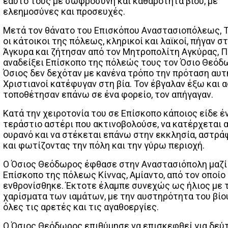
εαυτό τους με σωφροσύνη και καθαρότητα βίου, με
ελεημοσύνες και προσευχές.
Μετά τον θάνατο του Επισκόπου Αναστασιοπόλεως, Τ
οι κάτοικοι της πόλεως, κληρικοί και λαϊκοί, πήγαν σ
Άγκυρα και ζήτησαν από τον Μητροπολίτη Αγκύρας, Π
αναδείξει Επίσκοπο της πόλεώς τους τον Όσιο Θεόδ
Όσιος δεν δεχόταν με κανένα τρόπο την πρόταση αυτή
Χριστιανοί κατέφυγαν στη βία. Τον έβγαλαν έξω και 
τοποθέτησαν επάνω σε ένα φορείο, τον απήγαγαν.
Κατά την χειροτονία του σε Επίσκοπο κάποιος είδε έ
τεράστιο αστέρι που ακτινοβολούσε, να κατέρχεται 
ουρανό και να στέκεται επάνω στην εκκλησία, αστρ
και φωτίζοντας την πόλη και την γύρω περιοχή.
Ο Όσιος Θεόδωρος έφθασε στην Αναστασιόπολη μαζί 
Επίσκοπο της πόλεως Κίννας, Αμίαντο, από τον οποίο
ενθρονίσθηκε. Έκτοτε έλαμπε συνεχώς ως ήλιος με τ
χαρίσματα των ιαμάτων, με την αυστηρότητα του βίου
όλες τις αρετές και τις αγαθοεργίες.
Ο Όσιος Θεόδωρος επιθύμησε να επισκεφθεί για δεύ