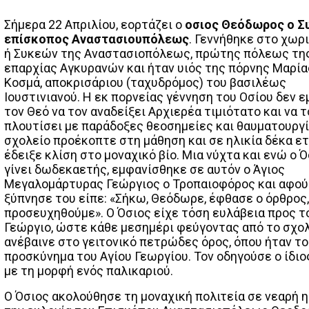
Σήμερα 22 Απριλίου, εορτάζει ο
οσιος Θεόδωρος ο Σ
επίσκοπος Αναστασιουπόλεως
. Γεννήθηκε στο χωρ
ή Συκεών της Αναστασιοπόλεως, πρώτης πόλεως τη
επαρχίας Αγκυρανών και ήταν υιός της πόρνης Μαρία
Κοσμά, αποκρισάριου (ταχυδρόμος) του βασιλέως
Ιουστινιανού. Η εκ πορνείας γέννηση του Οσίου δεν 
τον Θεό να τον αναδείξει Αρχιερέα τιμιότατο και να τ
πλουτίσει με παράδοξες θεοσημείες και θαυματουργί
σχολείο προέκοπτε στη μάθηση και σε ηλικία δέκα ε
έδειξε κλίση στο μοναχικό βίο. Μια νύχτα και ενώ ο Ό
γίνει δωδεκαετής, εμφανίσθηκε σε αυτόν ο Άγιος
Μεγαλομάρτυρας Γεώργιος ο Τροπαιοφόρος και αφού
ξύπνησε του είπε: «Σήκω, Θεόδωρε, έφθασε ο όρθρος,
προσευχηθούμε». Ο Όσιος είχε τόση ευλάβεια προς τ
Γεώργιο, ώστε κάθε μεσημέρι φεύγοντας από το σχο
ανέβαινε στο γειτονικό πετρώδες όρος, όπου ήταν το
προσκύνημα του Αγίου Γεωργίου. Τον οδηγούσε ο ίδιο
με τη μορφή ενός παλικαριού.
Ο Όσιος ακολούθησε τη μοναχική πολιτεία σε νεαρή η