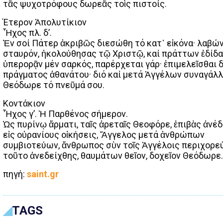
τᾶς ψυχοτρόφους δωρεᾶς τοὶς πιστοίς.
Έτερον Ἀπολυτίκιον
Ἦχος πλ. δ’.
Ἐν σοί Πάτερ ἀκριβῶς διεσώθη τό κατ᾽ εἰκόνα· λαβών
σταυρόν, ἠκολούθησας τῷ Χριστῷ, καί πράττων ἐδίδα
ὑπερορᾷν μέν σαρκός, παρέρχεται γάρ· ἐπιμελεῖσθαι 
πράγματος ἀθανάτoυ· διό καί μετά Ἀγγέλων συναγάλλε
Θεόδωρε τό πνεῦμά σου.
Κοντάκιον
Ἦχος γ’. Ἡ Παρθένος σήμερον.
Ὡς πυρίνῳ ἅρματι, ταῖς ἀρεταῖς Θεοφόρε, ἐπιβὰς ἀνέδ
εἰς οὐρανίους οἰκήσεις, Ἄγγελος μετά ἀνθρώπων
συμβιοτεύων, ἄνθρωπος σὺν τοῖς Ἀγγέλοις περιχορεύ
τοῦτο ἀνεδείχθης, θαυμάτων θεῖον, δοχεῖον Θεόδωρε.
πηγή:
saint.gr
TAGS