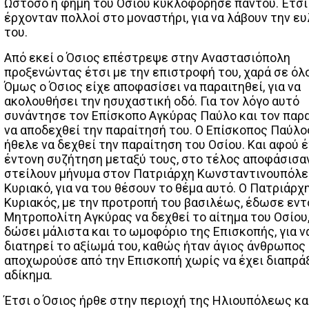
Ωστόσο η φήμη του Οσίου κυκλοφόρησε παντού. Έτσι
έρχονταν πολλοί στο μοναστήρι, για να λάβουν την ευ
του.
Από εκεί ο Όσιος επέστρεψε στην Αναστασιόπολη
προξενώντας έτσι με την επιστροφή του, χαρά σε όλ
Όμως ο Όσιος είχε αποφασίσει να παραιτηθεί, για να
ακολουθήσει την ησυχαστική οδό. Για τον λόγο αυτό
συνάντησε τον Επίσκοπο Αγκύρας Παύλο και τον παρ
να αποδεχθεί την παραίτησή του. Ο Επίσκοπος Παύλο
ήθελε να δεχθεί την παραίτηση του Οσίου. Και αφού έ
έντονη συζήτηση μεταξύ τους, στο τέλος αποφάσισα
στείλουν μήνυμα στον Πατριάρχη Κωνσταντινουπόλε
Κυριακό, για να του θέσουν το θέμα αυτό. Ο Πατριάρχ
Κυριακός, με την προτροπή του βασιλέως, έδωσε εντ
Μητροπολίτη Αγκύρας να δεχθεί το αίτημα του Οσίου,
δώσει μάλιστα και το ωμοφόριο της Επισκοπής, για ν
διατηρεί το αξίωμά του, καθώς ήταν άγιος άνθρωπος 
αποχωρούσε από την Επισκοπή χωρίς να έχει διαπρά
αδίκημα.
Έτσι ο Όσιος ήρθε στην περιοχή της Ηλιουπόλεως κα