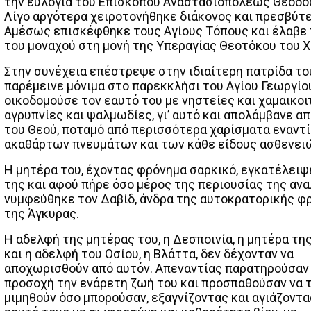
την ευλογία του Επισκόπου Αναστασιοπόλεως Θεοδο
Λίγο αργότερα χειροτονήθηκε διάκονος και πρεσβύτε
Αμέσως επισκέφθηκε τους Αγίους Τόπους και έλαβε 
του μοναχού στη μονή της Υπεραγίας Θεοτόκου του Χ
Στην συνέχεια επέστρεψε στην ιδιαίτερη πατρίδα το
παρέμεινε μόνιμα στο παρεκκλήσι του Αγίου Γεωργίου
οικοδομούσε τον εαυτό του με νηστείες και χαμαικοιτ
αγρυπνίες και ψαλμωδίες, γι’ αυτό και απολάμβανε α
του Θεού, ποταμό από περισσότερα χαρίσματα εναντ
ακαθάρτων πνευμάτων και των κάθε είδους ασθενει
Η μητέρα του, έχοντας φρόνημα σαρκικό, εγκατέλειψε
της και αφού πήρε όσο μέρος της περιουσίας της αν
νυμφεύθηκε τον Δαβίδ, άνδρα της αυτοκρατορικής φ
της Άγκυρας.
Η αδελφή της μητέρας του, η Δεσποινία, η μητέρα της
και η αδελφή του Οσίου, η Βλάττα, δεν δέχονταν να
αποχωρισθούν από αυτόν. Απεναντίας παρατηρούσαν
προσοχή την ενάρετη ζωή του και προσπαθούσαν να 
μιμηθούν όσο μπορούσαν, εξαγνίζοντας και αγιάζοντα