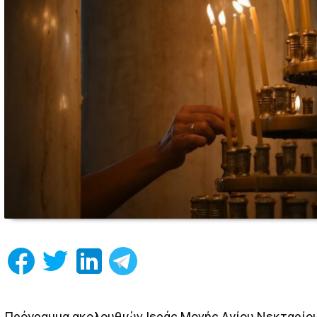
Πρόγραμμα ακολουθιών Ιεράς Μονής Αγίου Νεκταρίο