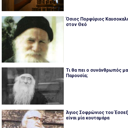
Όσιος Πορφύριος Καυσοκαλυ
στον Θεό
Τι θα πει ο συνάνθρωπός μα
Παρουσία;
Άγιος Σοφρώνιος του Έσσεξ
είναι μία κουταμάρα