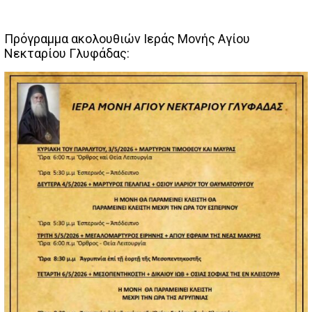
Πρόγραμμα ακολουθιών Ιεράς Μονής Αγίου
Νεκταρίου Γλυφάδας: