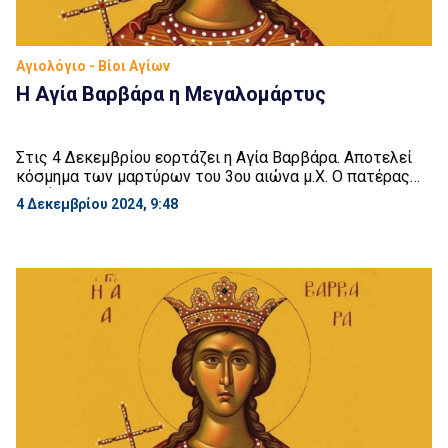
Αγιολόγιο - Βίοι Αγίων
Η Αγία Βαρβάρα η Μεγαλομάρτυς
Στις 4 Δεκεμβρίου εορτάζει η Αγία Βαρβάρα. Αποτελεί
κόσμημα των μαρτύρων του 3ου αιώνα μ.Χ. Ο πατέρας
της ήταν από τους πιο πλούσιους ειδωλολάτρες της
4 Δεκεμβρίου 2024, 9:48
Ηλιουπόλεως και ονομαζόταν Διόσκορος. Μοναχοκόρη η
Βαρβάρα, διακρινόταν για την ομορφιά του σώματός της,
την ευφυία και σωφροσύνη της. Στην χριστιανική πίστη
κατήχησε και είλκυσε την Βαρβάρα μία ευσεβής
χριστιανή […]