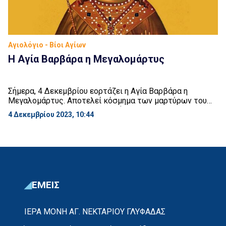
Αγιολόγιο - Βίοι Αγίων
Η Αγία Βαρβάρα η Μεγαλομάρτυς
Σήμερα, 4 Δεκεμβρίου εορτάζει η Αγία Βαρβάρα η
Μεγαλομάρτυς. Αποτελεί κόσμημα των μαρτύρων του
3ου αιώνα μ.Χ. Ο πατέρας της ήταν από τους πιο
4 Δεκεμβρίου 2023, 10:44
πλούσιους ειδωλολάτρες της Ηλιουπόλεως και
ονομαζόταν Διόσκορος. Μοναχοκόρη η Βαρβάρα,
διακρινόταν για την ομορφιά του σώματός της, την
ευφυία και σωφροσύνη της. Στην χριστιανική πίστη
κατήχησε και είλκυσε την Βαρβάρα μία […]
ΕΜΕΙΣ
ΙΕΡΑ ΜΟΝΗ ΑΓ. ΝΕΚΤΑΡΙΟΥ ΓΛΥΦΑΔΑΣ