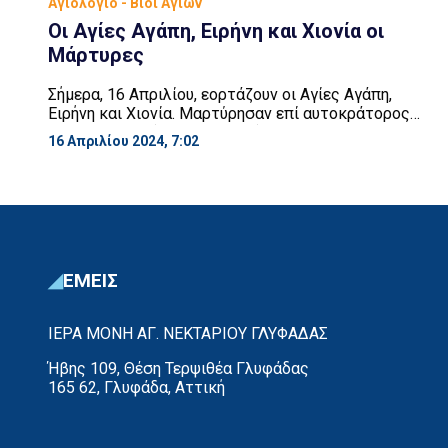
Αγιολόγιο - Βίοι Αγίων
Οι Αγίες Αγάπη, Ειρήνη και Χιονία οι
Μάρτυρες
Σήμερα, 16 Απριλίου, εορτάζουν οι Αγίες Αγάπη,
Ειρήνη και Χιονία. Μαρτύρησαν επί αυτοκράτορος
Διοκλητιανού (284 – 305 μ.Χ.) στη Θεσσαλονίκη, το
16 Απριλίου 2024, 7:02
έτος 304 μ.Χ. Στο Συναξάρι μαρτυρείται ότι οι τρεις
αδελφές, πιθανώς ενεργά μέλη μιάς αδελφότητας
νέων Χριστιανών με πλούσια βιβλιοθήκη, κατέφυγαν
αμέσως μετά την έναρξη του διωγμού σε υψηλό
όρος πλησίον της Θεσσαλονίκης, πιθανώς […]
ΕΜΕΙΣ
ΙΕΡΑ ΜΟΝΗ ΑΓ. ΝΕΚΤΑΡΙΟΥ ΓΛΥΦΑΔΑΣ
Ήβης 109, Θέση Τερψιθέα Γλυφάδας
165 62, Γλυφάδα, Αττική