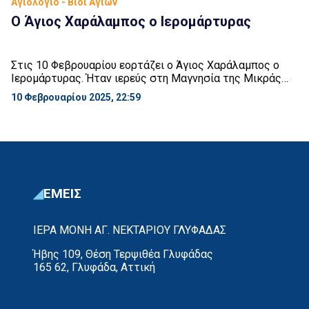
Αγιολόγιο - Βίοι Αγίων
Ο Άγιος Χαράλαμπος ο Ιερομάρτυρας
Στις 10 Φεβρουαρίου εορτάζει ο Άγιος Χαράλαμπος ο
Ιερομάρτυρας. Ήταν ιερεύς στη Μαγνησία της Μικράς
Ασίας και έζησε επί αυτοκρατορίας του Σεπτιμίου
10 Φεβρουαρίου 2025, 22:59
Σεβήρου (193 – 211 μ.Χ.). Όταν το έτος 198 μ.Χ. ο
Σέβηρος εξαπέλυσε απηνή διωγμό κατά των Χριστιανών,
ο έπαρχος της Μαγνησίας Λουκιανός, συνέλαβε τον Άγιο
και του ζήτησε να αρνηθεί την πίστη […]
ΕΜΕΙΣ
ΙΕΡΑ ΜΟΝΗ ΑΓ. ΝΕΚΤΑΡΙΟΥ ΓΛΥΦΑΔΑΣ
Ήβης 109, Θέση Τερψιθέα Γλυφάδας
165 62, Γλυφάδα, Αττική