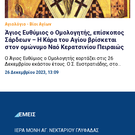
Αγιολόγιο - Βίοι Αγίων
Άγιος Ευθύμιος ο Ομολογητής, επίσκοπος
Σάρδεων – Η Κάρα του Αγίου βρίσκεται
στον ομώνυμο Ναό Κερατσινίου Πειραιώς
Ο Άγιος Ευθύμιος ο Ομολογητής εορτάζει στις 26
Δεκεμβρίου εκάστου έτους. Ο Σ. Ευστρατιάδης, στο
Αγιολόγιό του, αναφέρει για τον Άγιο αυτόν τα εξής:
26 Δεκεμβρίου 2023, 13:09
«Ἤκμασεν ἐπὶ τῆς βασιλείας Κωνσταντίνου καὶ Εἰρήνης
(780 – 797 μ.Χ.), γεννηθεὶς ἐν Λυκαονίᾳ καὶ σπουδάσας ἐν
Ἀλεξάνδρειᾳ. Μετὰ τὴν ἀποπεράτωσιν τῶν σπουδῶν
αὐτοῦ κατέφυγεν εἰς μονήν τινα ἀποκαρεῖς μοναχὸς καὶ
[…]
ΕΜΕΙΣ
ΙΕΡΑ ΜΟΝΗ ΑΓ. ΝΕΚΤΑΡΙΟΥ ΓΛΥΦΑΔΑΣ