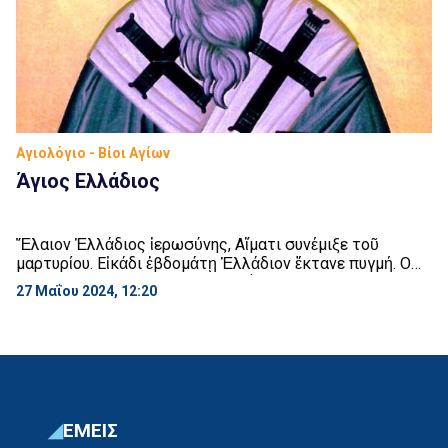
Αγιολόγιο - Βίοι Αγίων
Άγιος Ελλάδιος
Ἔλαιον Ἑλλάδιος ἱερωσύνης, Αἵματι συνέμιξε τοῦ
μαρτυρίου. Εἰκάδι ἑβδομάτῃ Ἑλλάδιον ἔκτανε πυγμή. Ο
Άγιος Ελλάδιος, έζησε την εποχή των σκληρών διωγμών
27 Μαΐου 2024, 12:20
κατά της Εκκλησίας. Η ζωή του ως λαϊκού,
χαρακτηριζόταν από μεγάλη σωφροσύνη, άσκηση γι’ αυτό
και εξελέγη επίσκοπος. Από τη θέση, αυτή ο Ελλάδιος,
αναλώθηκε στη διακονία του ποιμνίου του. Κήρυττε,
δίδασκε και με […]
ΕΜΕΙΣ