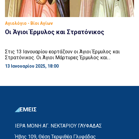
Αγιολόγιο - Βίοι Αγίων
Οι Άγιοι Έρμυλος και Στρατόνικος
Στις 13 Ιανουαρίου εορτάζουν οι Άγιοι Έρμυλος και
Στρατόνικος. Οι Άγιοι Μάρτυρες Έρμυλος και
Στρατόνικος ζούσαν κατά τους χρόνους του
13 Ιανουαρίου 2025, 18:00
αυτοκράτορα της Ανατολής Λικινίου (308 – 323 μ.Χ). Ο
Λικίνιος, όπως είναι γνωστό, για να ευχαριστήσει τους
ειδωλολάτρες που αντιπαθούσαν τον Μέγα
Κωνσταντίνο, διέταξε, περί το 320 – 322 μ.Χ., διωγμό
κατά των Χριστιανών. Ο […]
ΕΜΕΙΣ
ΙΕΡΑ ΜΟΝΗ ΑΓ. ΝΕΚΤΑΡΙΟΥ ΓΛΥΦΑΔΑΣ
Ήβης 109, Θέση Τερψιθέα Γλυφάδας