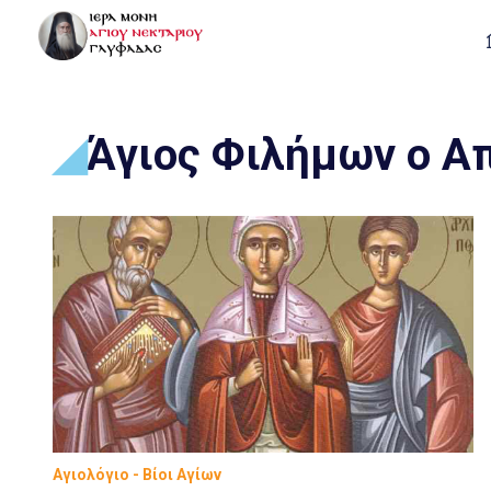
Άγιος Φιλήμων ο Α
Αγιολόγιο - Βίοι Αγίων