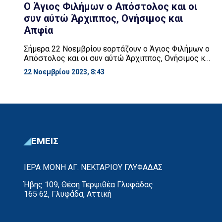
Ο Άγιος Φιλήμων ο Απόστολος και οι
συν αύτώ Άρχιππος, Ονήσιμος και
Απφία
Σήμερα 22 Νοεμβρίου εορτάζουν ο Άγιος Φιλήμων ο
Απόστολος και οι συν αύτώ Άρχιππος, Ονήσιμος και
Απφία. Και για τους τέσσερις Αγίους αναφέρει ο
22 Νοεμβρίου 2023, 8:43
Απόστολος Παύλος στην προς Φιλήμονα επιστολή
του. Ο Φιλήμων και η σύζυγός του Απφία ήταν
χριστιανοί στην πόλη των Κολοσσών, με
ανεπτυγμένο αίσθημα φιλανθρωπίας.
Χρησιμοποιούσαν δε τα πλούτη τους με προθυμία […]
ΕΜΕΙΣ
ΙΕΡΑ ΜΟΝΗ ΑΓ. ΝΕΚΤΑΡΙΟΥ ΓΛΥΦΑΔΑΣ
Ήβης 109, Θέση Τερψιθέα Γλυφάδας
165 62, Γλυφάδα, Αττική