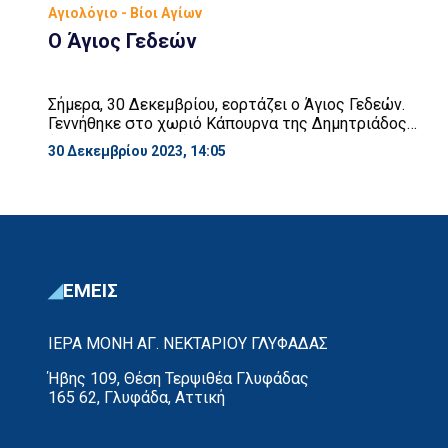
Αγιολόγιο - Βίοι Αγίων
Ο Άγιος Γεδεών
Σήμερα, 30 Δεκεμβρίου, εορτάζει ο Άγιος Γεδεών.
Γεννήθηκε στο χωριό Κάπουρνα της Δημητριάδος
(Νομός Μαγνησίας) και κατά κόσμον ονομαζόταν
30 Δεκεμβρίου 2023, 14:05
Νικόλαος. Οι ευσεβείς γονείς του, ονομάζονταν
Αυγερινός και Κυράτζα ενώ είχε άλλους τρεις
αδελφούς και τέσσερις αδελφές. Δώδεκα χρονών,
με την οικογένειά του ήλθε στο χωριό Γιερμή και
από ‘κει στο Βελεστίνο, όπου εργαζόταν κοντά στο
[…]
ΕΜΕΙΣ
ΙΕΡΑ ΜΟΝΗ ΑΓ. ΝΕΚΤΑΡΙΟΥ ΓΛΥΦΑΔΑΣ
Ήβης 109, Θέση Τερψιθέα Γλυφάδας
165 62, Γλυφάδα, Αττική