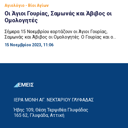
Αγιολόγιο - Βίοι Αγίων
Οι Άγιοι Γουρίας, Σαμωνάς και Άβιβος οι
Ομολογητές
Σήμερα 15 Νοεμβρίου εορτάζουν οι Άγιοι Γουρίας,
Σαμωνάς και Άβιβος οι Ομολογητές. Ο Γουρίας και ο
Σαμωνάς, αγωνιζόμενοι τον ιερό αγώνα της
15 Νοεμβρίου 2023, 11:06
χριστιανικής πίστης, συνελήφθησαν από τον ηγεμόνα
Αντωνίνο, κατά τον διωγμό επί Διοκλητιανού. Και αφού
υπέστησαν με θαυμαστή υπομονή πολλά βάσανα,
αποκεφαλίσθηκαν. Ο Άβιβος έζησε λίγα χρόνια αργότερα
και ήταν από ένα χωριό της […]
ΕΜΕΙΣ
ΙΕΡΑ ΜΟΝΗ ΑΓ. ΝΕΚΤΑΡΙΟΥ ΓΛΥΦΑΔΑΣ
Ήβης 109, Θέση Τερψιθέα Γλυφάδας
165 62, Γλυφάδα, Αττική