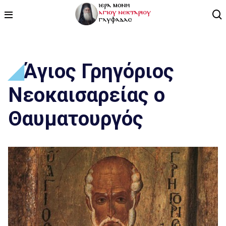
ΑΡΧΙΚΗ
Άγιος Γρηγόριος
ΠΡΟΓΡΑΜΜΑ
Νεοκαισαρείας ο
ΒΙΝΤΕΟ
Θαυματουργός
ΑΡΘΡΟΓΡΑΦΙΑ
ΑΓΙΟΛΟΓΙΟ - ΒΙΟΙ ΑΓΙΩΝ
ΕΠΙΚΟΙΝΩΝΙΑ