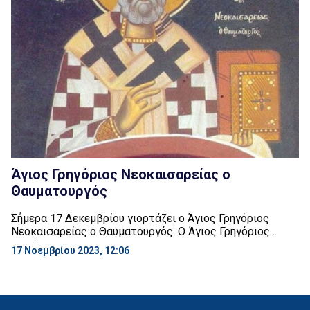
Άγιος Γρηγόριος Νεοκαισαρείας ο
Θαυματουργός
Σήμερα 17 Δεκεμβρίου γιορτάζει ο Άγιος Γρηγόριος
Νεοκαισαρείας ο Θαυματουργός. Ο Άγιος Γρηγόριος
γεννήθηκε περίπου το 210 με 215 μ.Χ. Αρχικά
17 Νοεμβρίου 2023, 12:06
ονομαζόταν Θεόδωρος και οι γονείς του ήταν Έλληνες
ειδωλολάτρες και είχαν μεγάλη κοινωνική θέση στη
Νεοκαισάρεια του Πόντου (γνωστή στην αρχαιότητα και
ως Καβηρία, Διάσπολις και Σεβαστή, το σημερινό