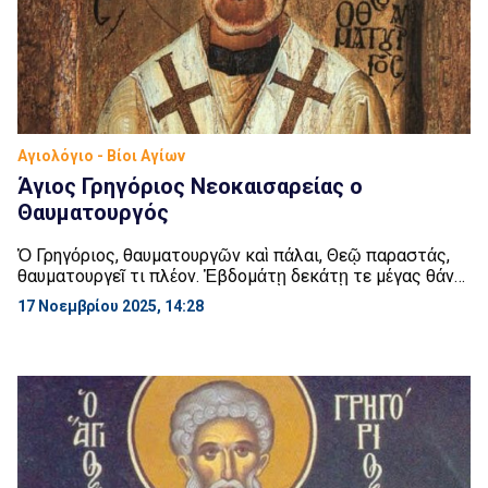
Αγιολόγιο - Βίοι Αγίων
Άγιος Γρηγόριος Νεοκαισαρείας ο
Θαυματουργός
Ὁ Γρηγόριος, θαυματουργῶν καὶ πάλαι, Θεῷ παραστάς,
θαυματουργεῖ τι πλέον. Ἑβδομάτῃ δεκάτῃ τε μέγας θάνε
θαυματουργος. Ο Άγιος Γρηγόριος εορτάζει στις 17
17 Νοεμβρίου 2025, 14:28
Νοεμβρίου εκάστου έτους. Γεννήθηκε περίπου το 210 με
215 μ.Χ. Αρχικά ονομαζόταν Θεόδωρος και οι γονείς του
ήταν Έλληνες ειδωλολάτρες και είχαν μεγάλη κοινωνική
θέση στη Νεοκαισάρεια του Πόντου (γνωστή στην
αρχαιότητα και […]